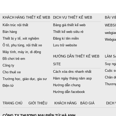
KHÁCH HÀNG THIẾT KẾ WEB
DỊCH VỤ THIẾT KẾ WEB
BÀI VI
Kiến trúc nội thất
Bảng giá thiết kế web
WEBSI
Bán hàng
Thiết kế web siêu rẻ
webgiar
Thiết bị y tế, xét nghiệm
Đăng kí tên miền
Webgia
Ô tô, phụ tùng, nội thất xe
Lưu trữ website
Máy tính, máy in, di động
HƯỚNG DẪN THIẾT KẾ WEB
LÀM S
Đồ chơi trẻ em
Suy ngẫ
SITE
Công ty
Cuộc s
Cách xóa dns nhanh nhất
Cho thuê xe
Chân du
Hàm ngày tháng năm asp
Trường học, giáo dục, gia sư
Thương
Hướng dẫn chung
Điện tử
Hướng dẫn facebook
TRANG CHỦ
GIỚI THIỆU
KHÁCH HÀNG
BÁO GIÁ
DỊCH 
CÔNG TY THƯƠNG MẠI ĐIỆN TỬ HÀ ANH