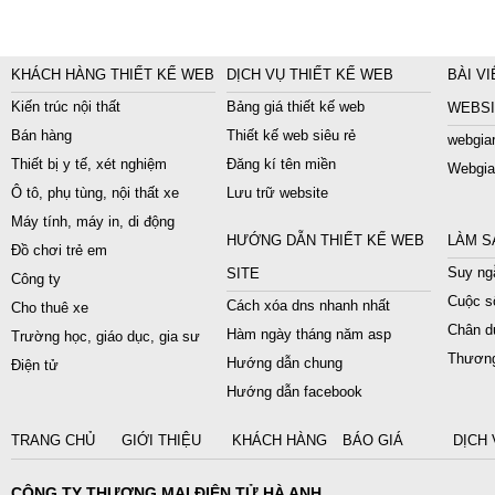
KHÁCH HÀNG THIẾT KẾ WEB
DỊCH VỤ THIẾT KẾ WEB
BÀI VI
Kiến trúc nội thất
Bảng giá thiết kế web
WEBSI
Bán hàng
Thiết kế web siêu rẻ
webgiar
Thiết bị y tế, xét nghiệm
Đăng kí tên miền
Webgia
Ô tô, phụ tùng, nội thất xe
Lưu trữ website
Máy tính, máy in, di động
HƯỚNG DẪN THIẾT KẾ WEB
LÀM S
Đồ chơi trẻ em
Suy ngẫ
SITE
Công ty
Cuộc s
Cách xóa dns nhanh nhất
Cho thuê xe
Chân du
Hàm ngày tháng năm asp
Trường học, giáo dục, gia sư
Thương
Hướng dẫn chung
Điện tử
Hướng dẫn facebook
TRANG CHỦ
GIỚI THIỆU
KHÁCH HÀNG
BÁO GIÁ
DỊCH 
CÔNG TY THƯƠNG MẠI ĐIỆN TỬ HÀ ANH