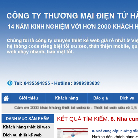
Giới thiệu
Khách hàng
Báo giá
Dịch vụ
Cảm ơn 2000 khách hàng thiết kế website
-
Thiết kế web siêu rẻ 1,5 tr
-
Hos
KẾT QUẢ TÌM KIẾM:
8. Nha cu
DANH MỤC SẢN PHẨM
Khách hàng thiết kế web
8. Nhà cung cấp: hướng dẫ
Dịch vụ thiết kế web
Hướng dẫn khách hàng
c