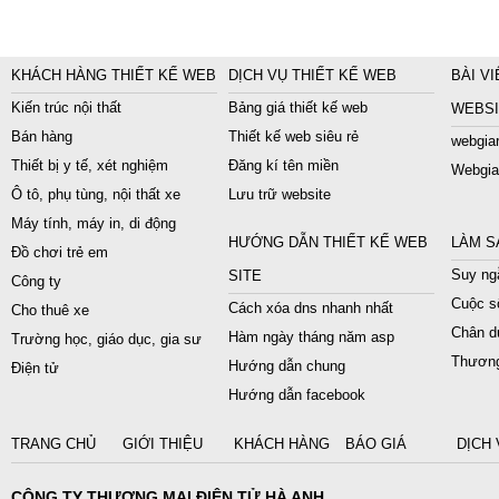
KHÁCH HÀNG THIẾT KẾ WEB
DỊCH VỤ THIẾT KẾ WEB
BÀI VI
Kiến trúc nội thất
Bảng giá thiết kế web
WEBSI
Bán hàng
Thiết kế web siêu rẻ
webgiar
Thiết bị y tế, xét nghiệm
Đăng kí tên miền
Webgia
Ô tô, phụ tùng, nội thất xe
Lưu trữ website
Máy tính, máy in, di động
HƯỚNG DẪN THIẾT KẾ WEB
LÀM S
Đồ chơi trẻ em
Suy ngẫ
SITE
Công ty
Cuộc s
Cách xóa dns nhanh nhất
Cho thuê xe
Chân du
Hàm ngày tháng năm asp
Trường học, giáo dục, gia sư
Thương
Hướng dẫn chung
Điện tử
Hướng dẫn facebook
TRANG CHỦ
GIỚI THIỆU
KHÁCH HÀNG
BÁO GIÁ
DỊCH 
CÔNG TY THƯƠNG MẠI ĐIỆN TỬ HÀ ANH