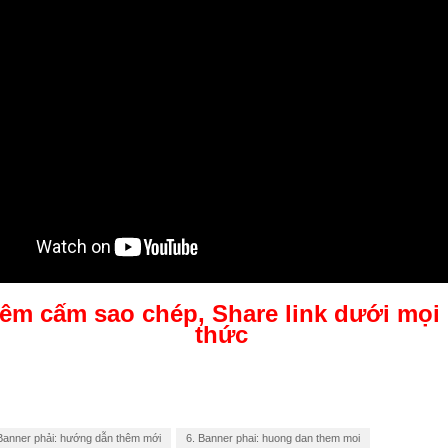
êm cấm sao chép, Share link dưới mọi
thức
Banner phải: hướng dẫn thêm mới
6. Banner phai: huong dan them moi