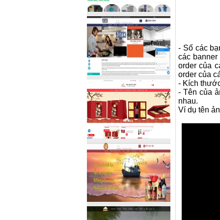
- Số các bạ
các banner 
order của c
order của c
- Kích thướ
- Tên của ả
nhau.
Ví dụ tên ả