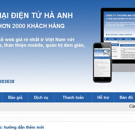
Báo giá
Dịch vụ
Thanh toán
Hỗ trợ
Bản đồ
Cảm ơn 2000
ải: hướng dẫn thêm mới