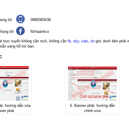
úng tôi
0989383638
húng tôi
fb/haanhco
át trực tuyến không cần nick, không cần
fb, sky, zalo, vb
góc dưới bên phải 
 sẵn sàng hỗ trợ bạn.
C
ải: hướng dẫn xóa
6. Banner phải: hướng dẫn
ner phải
chỉnh sửa