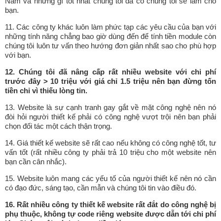
Nam và những gì tốt nhất chúng tôi đã có chúng tôi sẽ làm cho
bạn.
11. Các công ty khác luôn làm phức tạp các yêu cầu của bạn với
những tính năng chẳng bao giờ dùng đến để tính tiền module còn
chúng tôi luôn tư vấn theo hướng đơn giản nhất sao cho phù hợp
với bạn.
12. Chúng tôi đã nâng cấp rất nhiều website với chi phí
trước đây > 10 triệu với giá chỉ 1.5 triệu nên bạn đừng tốn
tiền chỉ vì thiếu lòng tin.
13. Website là sự cạnh tranh gay gắt về mặt công nghệ nên nó
đòi hỏi người thiết kế phải có công nghệ vượt trội nên bạn phải
chọn đối tác một cách thận trọng.
14. Giá thiết kế website sẽ rất cao nếu không có công nghệ tốt, tư
vấn tốt (rất nhiều công ty phải trả 10 triệu cho một website nên
bạn cần cân nhắc).
15. Website luôn mang các yếu tố của người thiết kế nên nó cần
có đạo đức, sáng tạo, cần mẫn và chúng tôi tin vào điều đó.
16. Rất nhiều công ty thiết kế website rất đắt do công nghệ bị
phụ thuộc, không tự code riêng website được dẫn tới chi phí