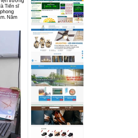
iện trưởng
à Tiến sĩ
n phong
Nam. Năm