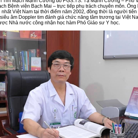
 Tim Mạch Mạnh Cường do PGS.TS. Tạ Mạnh Cường – Phó V
ch Bệnh viện Bạch Mai – trực tiếp phụ trách chuyên môn. Ông l
ẻ nhất Việt Nam tại thời điểm năm 2002, đồng thời là người tiê
siêu âm Doppler tim đánh giá chức năng tâm trương tại Việt 
ược Nhà nước công nhận học hàm Phó Giáo sư Y học.