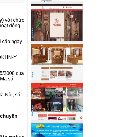
y)
với chức
hoạt động
i cấp ngày
 ĐKHN-Y
5/2008 của
 Mã số
à Nội, số
 chuyên