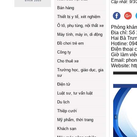
Cập nhật: 9/3/
Bán hàng
Thiết bị y tế, xét nghiệm
Ô tô, phụ tùng, nội thất xe
Phòng khá
Địa chỉ: S
Máy tính, máy in, di động
Hai Bà Trưn
Đồ chơi trẻ em
Hotline: 09
Điện thoại 
Công ty
Giờ làm việ
Email: ph
Cho thuê xe
Website: htt
Trường học, giáo dục, gia
sư
Điện tử
Luật sư, tư vấn luật
Du lịch
Thiệp cưới
Mỹ phẩm, thời trang
Khách sạn