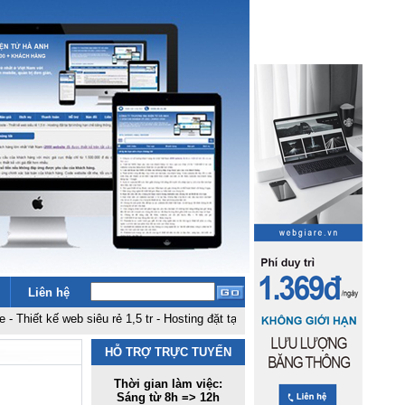
Liên hệ
ế web siêu rẻ 1,5 tr
-
Hosting đặt tại fpt không hạn chế băng thông, dung lư
HỖ TRỢ TRỰC TUYẾN
Thời gian làm việc:
Sáng từ 8h => 12h