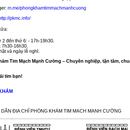
er:
m.me/phongkhamtimmachmanhcuong
http://pkmc.info/
cửa:
 2 đến thứ 6: - 17h-19h30.
: 7h30-16h30.
ật và ngày lễ nghỉ.
hám Tim Mạch Mạnh Cường – Chuyên nghiệp, tận tâm, ch
ái tim bạn!
 KHÁM
Ỉ DẪN ĐỊA CHỈ PHÒNG KHÁM TIM MẠCH MẠNH CƯỜNG