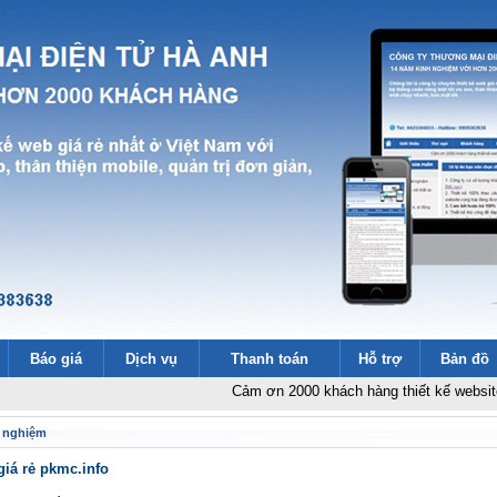
Báo giá
Dịch vụ
Thanh toán
Hỗ trợ
Bản đồ
Cảm ơn 2000 khách hàng thiết kế website
-
Thiết k
ét nghiệm
giá rẻ pkmc.info