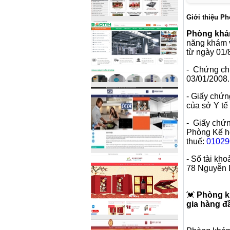
Giới thiệu 
Phòng khá
năng khám v
từ ngày 01/
- Chứng ch
03/01/2008.
- Giấy chứ
của sở Y tế
- Giấy chứ
Phòng Kế h
thuế:
01029
- Số tài kho
78 Nguyễn 
💓
Phòng k
gia hàng 