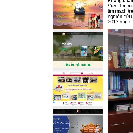
Phòng khám
Viện Tim mạ
tim mạch tr
nghiên cứu 
2013 ông đ