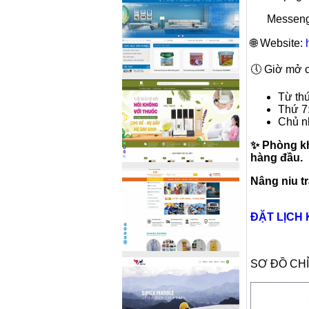
Messeng
🌐 Website:
🕔 Giờ mở 
Từ thứ
Thứ 7
Chủ nh
✨ Phòng k
hàng đầu.
Nâng niu tr
ĐẶT LỊCH
SƠ ĐỒ CH