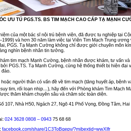
ỐC ƯU TÚ PGS.TS. BS TIM MẠCH CAO CẤP TẠ MẠNH C
hiệm của một bác sĩ nội trú bệnh viện, đã được tu nghiệp tại C
–1999) và hơn 30 năm làm việc tại Viện Tim Mạch Trung ương
Mai, PGS. Tạ Mạnh Cường không chỉ được giới chuyên môn kín
ng nghìn bệnh nhân tin tưởng.
khám tim mạch Mạnh Cường, bệnh nhân được khám, tư vấn và
ếp bởi PGS.TS. Tạ Mạnh Cường, cùng hệ thống thiết bị hiện đại 
u đáo.
hoặc người thân có vấn đề về tim mạch (tăng huyết áp, bệnh va
suy tim, rối loạn nhịp…), hãy đến với Phòng khám Tim Mạch 
ược thăm khám chuyên sâu và chăm sóc toàn diện.
 Số 107, Nhà H50, Ngách 27, Ngõ 41 Phố Vọng, Đồng Tâm, Hai
ại:
024 3628 0808 – 0943
75 68 68
:
facebook.com/share/1C3ToBgepy/?mibextid=wwXIfr