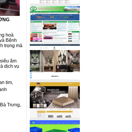
ƯỜNG
ộng hoà
 và Bệnh
h trọng mà
 siêu âm
và dịch vụ
n tim,
Mạnh
 Bà Trưng,