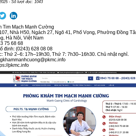
2025 - Số lượt đọc: 1043
m Tim Mạch Mạnh Cường
ố 107, Nhà H50, Ngách 27, Ngõ 41, Phố Vọng, Phường Đồng T
g, Hà Nội, Việt Nam
43 75 68 68
cố định: (0243) 628 08 08
c: Thứ 2–6: 17h–19h30, Thứ 7: 7h30–16h30. Chủ nhật nghỉ.
ongkhammanhcuong@pkmc.info
ps://pkmc.info