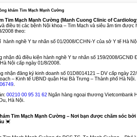
Phòng khám Tim Mạch Mạnh Cường
m Tim Mạch Mạnh Cường (Manh Cuong Clinic of Cardiolog
à điều trị các bệnh Nội khoa – Tim Mạch và siêu âm tim được 
8/2008 theo:
ỉ hành nghề Y tư nhân số 01/2008/CCHN-Y của sở Y tế Hà Nộ
ng nhận đủ điều kiện hành nghề Y tư nhân số 159/2008/GCNĐ
 Hà Nội cấp ngày 01/8/2008.
ng nhận đăng ký kinh doanh số 01D8014121 – DV cấp ngày 22/
oạch – Kinh tế UBND quận Hai Bà Trưng – Thành phố Hà Nội.
06749
.
ản:
00210 00 95 31 62
Ngân hàng ngoại thương Vietcombank H
Du, Hà Nội.
hám Tim Mạch Mạnh Cường – Nơi bạn được chăm sóc bởi
đầu
💓