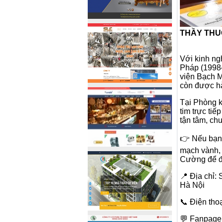
THẦY THU
Với kinh ng
Pháp (1998
viện Bạch 
còn được hà
Tại Phòng 
tim trực ti
tận tâm, ch
👉 Nếu bạn 
mạch vành, 
Cường để đ
📍 Địa chỉ:
Hà Nội
📞 Điện tho
💬 Fanpage