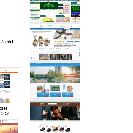
màn hình,
bsite
.COM