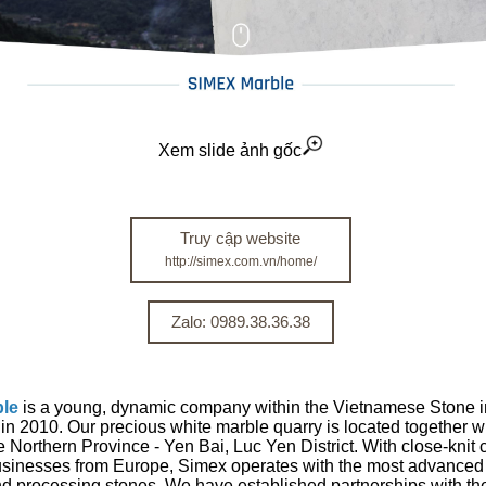
Xem slide ảnh gốc
Truy cập website
http://simex.com.vn/home/
Zalo: 0989.38.36.38
le
is a young, dynamic company within the Vietnamese Stone i
in 2010. Our precious white marble quarry is located together wi
he Northern Province - Yen Bai, Luc Yen District. With close-knit
usinesses from Europe, Simex operates with the most advanced
nd processing stones. We have established partnerships with t