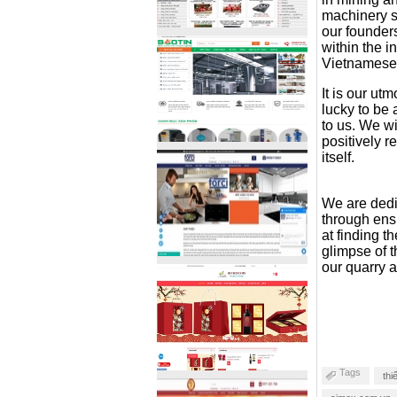
machinery s
our founder
within the i
Vietnamese 
It is our ut
lucky to be 
to us. We wi
positively re
itself.
We are dedi
through ens
at finding t
glimpse of t
our quarry 
Tags
thi