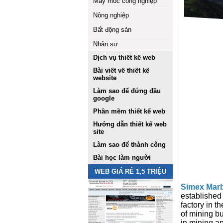
Máy móc công nghiệp
Nông nghiệp
Bất động sản
Nhân sự
Dịch vụ thiết kế web
Bài viết về thiết kế
website
Làm sao để đứng đầu
google
Phần mềm thiết kế web
Hướng dẫn thiết kế web
site
Làm sao để thành công
Bài học làm người
WEB GIÁ RẺ 1,5 TRIỆU
Simex Marb
established 
factory in t
of mining b
in mining a