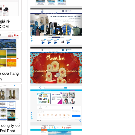
giá rẻ
.COM
rẻ cửa hàng
ry
ẻ công ty cổ
Đại Phát