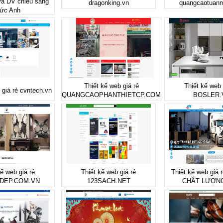
à DV chiếu sáng
dragonking.vn
quangcaotuan
ức Anh
Thiết kế web giá rẻ
Thiết kế web 
 giá rẻ cvntech.vn
QUANGCAOPHANTHIETCP.COM
BOSLER.
kế web giá rẻ
Thiết kế web giá rẻ
Thiết kế web giá
DEP.COM.VN
123SACH.NET
CHẤT LƯỢN