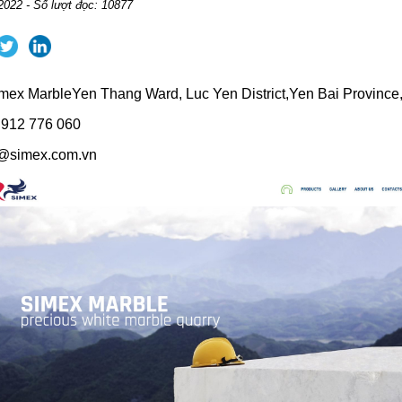
2022 - Số lượt đọc: 10877
mex MarbleYen Thang Ward, Luc Yen District,Yen Bai Province
 912 776 060
o@simex.com.vn