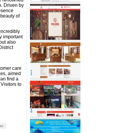
n. Driven by
resence
 beauty of
incredibly
y important
but also
istrict
stomer care
nes, aimed
an find a
Visitors to
mex