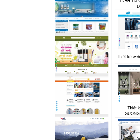
TNHH TM v
Đ
Thiết kế web
Thiết 
GUONG