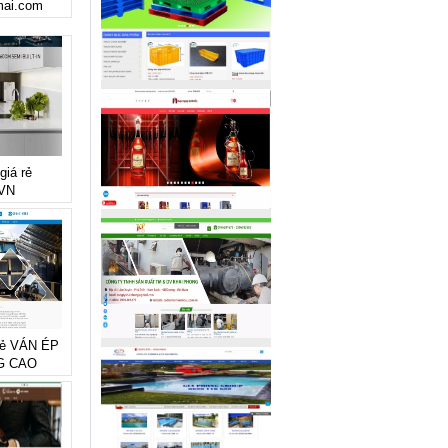
mai.com
giá rẻ
VN
 rẻ VÁN ÉP
G CAO