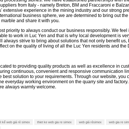
uppliers from Italy - namely Breton, BM and Fraccaroni e Balza
s' extensive experience in the mining industry and our strong p
nternational business sphere, we are determined to bring out the
marble and share it with you.
most priority to always conduct our business responsibly. We feel 
able to work in Luc Yen and that is why local development is ver
ll always strive to bring about solutions that not only benefit us, 
flect on the quality of living of all the Luc Yen residents and the D
cated to providing quality products as well as excellence in cu
uring continuous, convenient and responsive communication li
he best solution to your requirements. Through our website, you c
he everyday working environment on the quarry site and factory. 
are always warmly welcome.
ết kế web giá rẻ simex
thiet ke web gia re simex
web giá rẻsimex
web gia re si