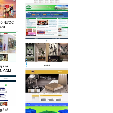
á rẻ NƯỚC
HANH
giá rẻ
VN.COM
giá rẻ