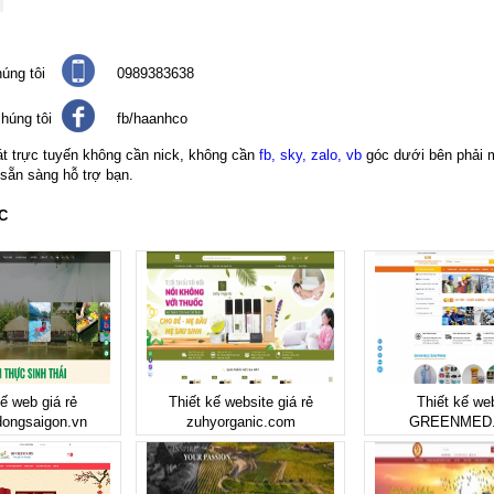
úng tôi
0989383638
húng tôi
fb/haanhco
át trực tuyến không cần nick, không cần
fb, sky, zalo, vb
góc dưới bên phải 
 sẵn sàng hỗ trợ bạn.
C
kế web giá rẻ
Thiết kế website giá rẻ
Thiết kế we
ongsaigon.vn
zuhyorganic.com
GREENMED