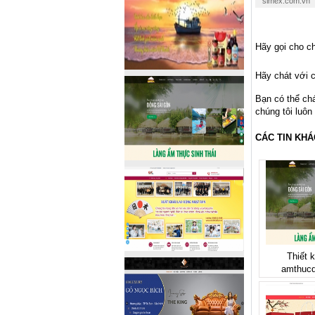
simex.com.vn
Hãy gọi cho ch
Hãy chát với c
Bạn có thể ch
chúng tôi luôn
CÁC TIN KHÁ
Thiết 
amthucd