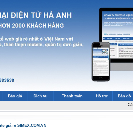
Báo giá
Dịch vụ
Thanh toán
Hỗ trợ
Bản đồ
Cảm ơn 2000 
site giá rẻ SIMEX.COM.VN