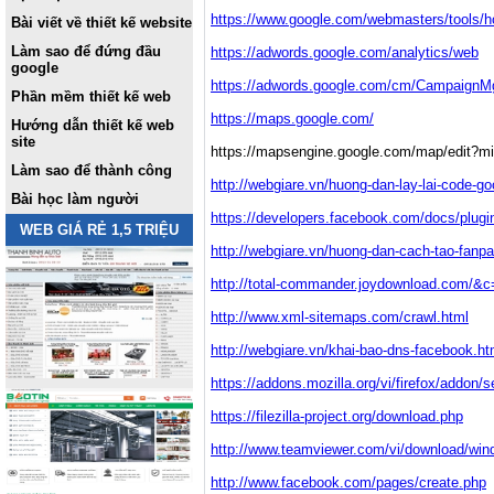
https://www.google.com/webmasters/tools/
Bài viết về thiết kế website
Làm sao để đứng đầu
https://adwords.google.com/analytics/web
google
https://adwords.google.com/cm/Campaig
Phần mềm thiết kế web
https://maps.google.com/
Hướng dẫn thiết kế web
site
https://mapsengine.google.com/map/edit
Làm sao để thành công
http://webgiare.vn/huong-dan-lay-lai-code-g
Bài học làm người
https://developers.facebook.com/docs/plugi
WEB GIÁ RẺ 1,5 TRIỆU
http://webgiare.vn/huong-dan-cach-tao-fanp
http://total-commander.joydownload.co
http://www.xml-sitemaps.com/crawl.html
http://webgiare.vn/khai-bao-dns-facebook.h
https://addons.mozilla.org/vi/firefox/addon
https://filezilla-project.org/download.php
http://www.teamviewer.com/vi/download/wi
http://www.facebook.com/pages/create.php