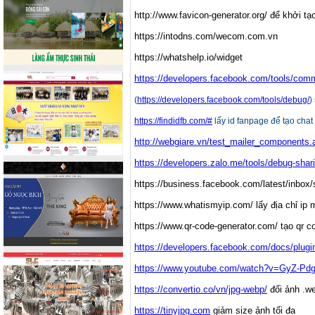
http://www.favicon-generator.org/ để khởi tạ
https://intodns.com/wecom.com.vn
https://whatshelp.io/widget
https://developers.facebook.com/tools/com
(
https://developers.facebook.com/tools/debug/
)
https://findidfb.com/#
lấy id fanpage để tạo cha
http://webgiare.vn/test_mailer_components.
https://developers.zalo.me/tools/debug-shar
https://business.facebook.com/latest/inbox/
https://www.whatismyip.com/ lấy địa chỉ ip 
https://www.qr-code-generator.com/ tạo qr c
https://developers.facebook.com/docs/plugi
https://www.youtube.com/watch?v=GyZ-Pdg
https://convertio.co/vn/jpg-webp/
đổi ảnh .we
https://tinyjpg.com
giảm size ảnh tối đa