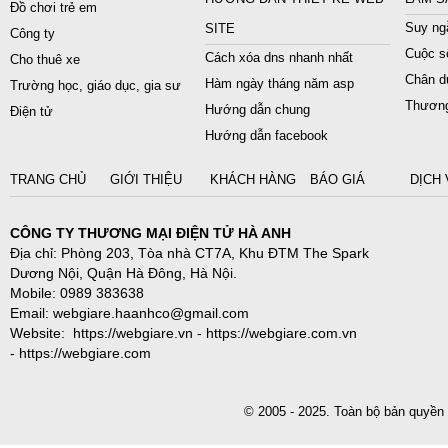
Đồ chơi trẻ em
Suy ngẫ
SITE
Công ty
Cuộc s
Cách xóa dns nhanh nhất
Cho thuê xe
Chân du
Hàm ngày tháng năm asp
Trường học, giáo dục, gia sư
Thương
Hướng dẫn chung
Điện tử
Hướng dẫn facebook
TRANG CHỦ
GIỚI THIỆU
KHÁCH HÀNG
BÁO GIÁ
DỊCH 
CÔNG TY THƯƠNG MẠI ĐIỆN TỬ HÀ ANH
Địa chỉ: Phòng 203, Tòa nhà CT7A, Khu ĐTM The Spark
Dương Nội, Quận Hà Đông, Hà Nội.
Mobile: 0989 383638
Email: webgiare.haanhco@gmail.com
Website: https://webgiare.vn - https://webgiare.com.vn
- https://webgiare.com
© 2005 - 2025. Toàn bộ bản qu