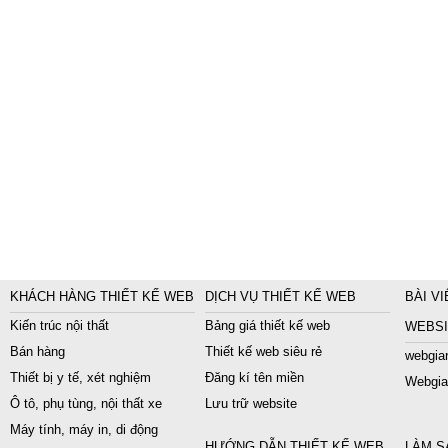
KHÁCH HÀNG THIẾT KẾ WEB
DỊCH VỤ THIẾT KẾ WEB
BÀI VI
Kiến trúc nội thất
Bảng giá thiết kế web
WEBSI
Bán hàng
Thiết kế web siêu rẻ
webgiar
Thiết bị y tế, xét nghiệm
Đăng kí tên miền
Webgia
Ô tô, phụ tùng, nội thất xe
Lưu trữ website
Máy tính, máy in, di động
HƯỚNG DẪN THIẾT KẾ WEB
LÀM S