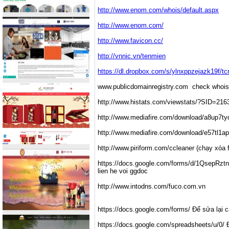
http://www.enom.com/whois/default.aspx
http://www.enom.com/
http://www.favicon.cc/
http://vnnic.vn/tenmien
https://dl.dropbox.com/s/ylnxppzejazk19f/
www.publicdomainregistry.com check whois
http://www.histats.com/viewstats/?SID=216
http://www.mediafire.com/download/a8up7ty
http://www.mediafire.com/download/e57tl1ap
http://www.piriform.com/ccleaner (chạy xóa fi
https://docs.google.com/forms/d/1QsepR
lien he voi ggdoc
http://www.intodns.com/fuco.com.vn
https://docs.google.com/forms/ Để sửa lại 
https://docs.google.com/spreadsheets/u/0/ 