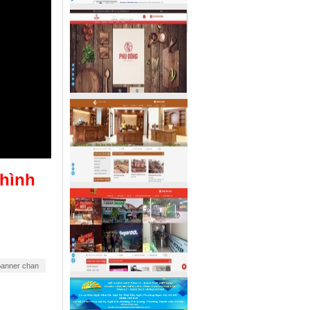
 hình
banner chan