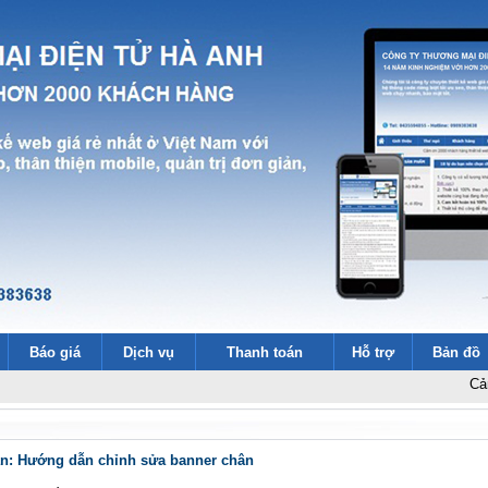
Báo giá
Dịch vụ
Thanh toán
Hỗ trợ
Bản đồ
Cảm ơn 200
ân: Hướng dẫn chỉnh sửa banner chân