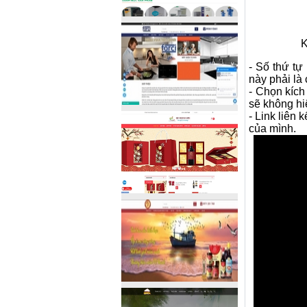
K
- Số thứ tự 
này phải là 
- Chọn kích
sẽ không hi
- Link liên 
của mình.