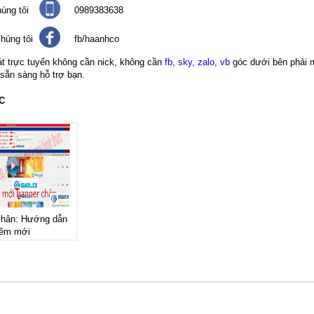
úng tôi
0989383638
húng tôi
fb/haanhco
át trực tuyến không cần nick, không cần
fb, sky, zalo, vb
góc dưới bên phải 
 sẵn sàng hỗ trợ bạn.
C
chân: Hướng dẫn
hêm mới