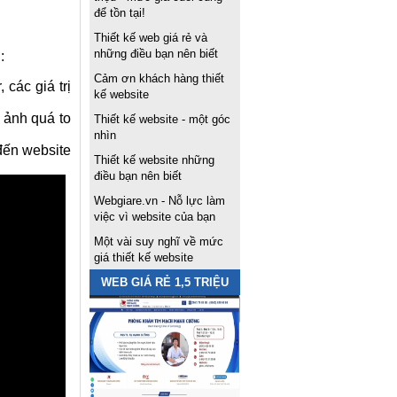
để tồn tại!
Thiết kế web giá rẻ và
những điều bạn nên biết
:
Cảm ơn khách hàng thiết
 các giá trị
kế website
 ảnh quá to
Thiết kế website - một góc
nhìn
 đến website
Thiết kế website những
điều bạn nên biết
Webgiare.vn - Nỗ lực làm
việc vì website của bạn
Một vài suy nghĩ về mức
giá thiết kế website
WEB GIÁ RẺ 1,5 TRIỆU