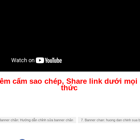
êm cấm sao chép, Share link dưới mọi
thức
Banner chân: Hướng dẫn chỉnh sửa banner chân
7. Banner chan: huong dan chinh sua 