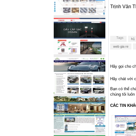
Trịnh Văn T
Tags
h1
web gia re
Hãy gọi cho ch
Hãy chát với c
Bạn có thể ch
chúng tôi luôn
CÁC TIN KHÁ