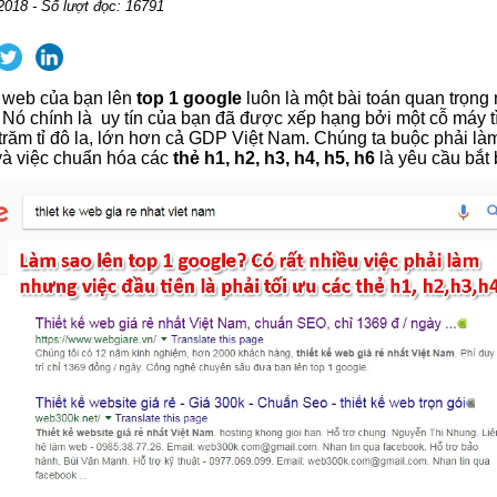
2018 - Số lượt đọc: 16791
 web của bạn lên
top 1 google
luôn là một bài toán quan trọng 
 Nó chính là uy tín của bạn đã được xếp hạng bởi một cỗ máy t
g trăm tỉ đô la, lớn hơn cả GDP Việt Nam. Chúng ta buộc phải l
 và việc chuẩn hóa các
thẻ h1, h2, h3, h4, h5, h6
là yêu cầu bắt 