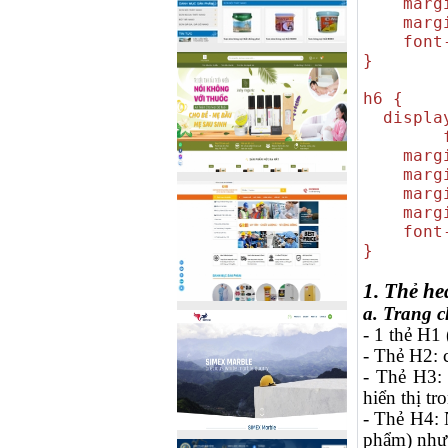
margin
margin
font-w
}
h6 {
display
margin
margin-
margin
margin
font-w
}
1. Thẻ he
a. Trang c
- 1 thẻ H1
- Thẻ H2: 
- Thẻ H3:
hiển thị tr
- Thẻ H4: 
phẩm) như t