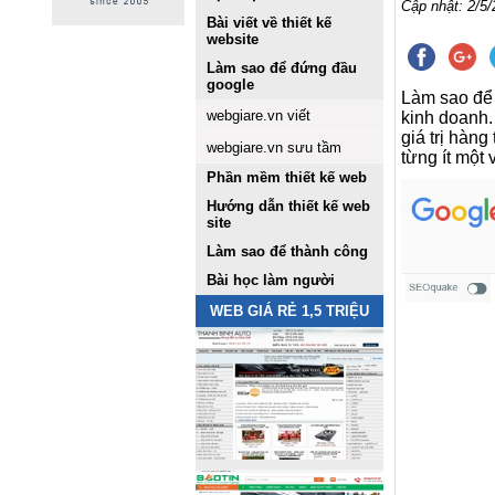
Cập nhật: 2/5/
Bài viết về thiết kế
website
Làm sao để đứng đầu
google
Làm sao để
webgiare.vn viết
kinh doanh.
giá trị hàn
webgiare.vn sưu tầm
từng ít một
Phần mềm thiết kế web
Hướng dẫn thiết kế web
site
Làm sao để thành công
Bài học làm người
WEB GIÁ RẺ 1,5 TRIỆU