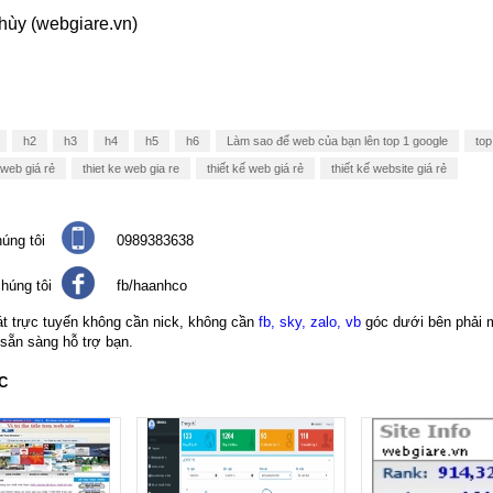
hùy (webgiare.vn)
h2
h3
h4
h5
h6
Làm sao để web của bạn lên top 1 google
top
web giá rẻ
thiet ke web gia re
thiết kế web giá rẻ
thiết kế website giá rẻ
úng tôi
0989383638
húng tôi
fb/haanhco
át trực tuyến không cần nick, không cần
fb, sky, zalo, vb
góc dưới bên phải 
 sẵn sàng hỗ trợ bạn.
C