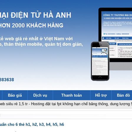
Báo giá
Dịch vụ
Thanh toán
Hỗ trợ
Bản đồ
 1,5 tr
-
Hosting đặt tại fpt không hạn chế băng thông, dung lượng 500k - nă
t
ẩn cho 6 thẻ h1, h2, h3, h4, h5, h6