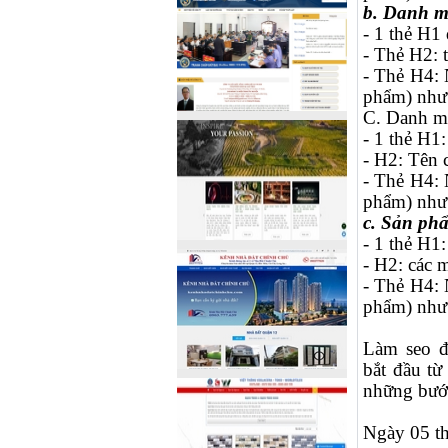
b. Danh m
- 1 thẻ H1
- Thẻ H2: 
- Thẻ H4: 
phẩm) như t
C. Danh m
- 1 thẻ H1
- H2: Tên 
- Thẻ H4: 
phẩm) như t
c. Sản phẩ
- 1 thẻ H1
- H2: các m
- Thẻ H4: 
phẩm) như t
Làm seo đ
bắt đầu từ
những bước
Ngày 05 t