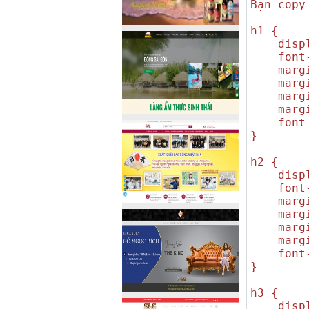
Bạn copy
h1 {
displa
font-s
margin
margin-
margin
margin
font-w
}
h2 {
displa
font-s
margin
margin-
margin
margin
font-w
}
h3 {
displa