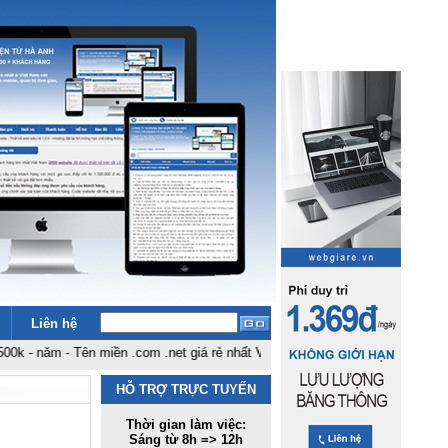
Liên hệ
m
-
Tên miền .com .net giá rẻ nhất Việt Nam: 180k - năm
-
Bảng giá thiết kế w
HỖ TRỢ TRỰC TUYẾN
Thời gian làm việc:
Sáng từ 8h => 12h