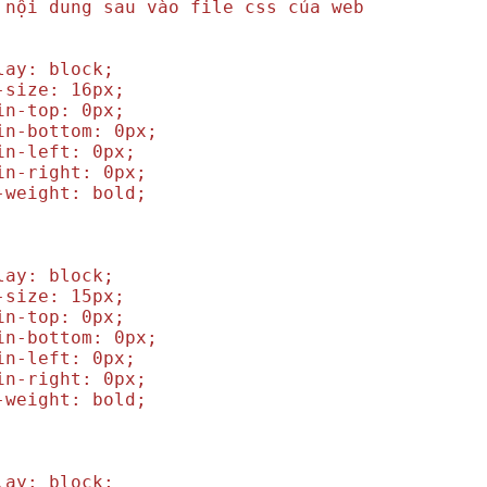
 nội dung sau vào file css của web
y: block;
ize: 16px;
-top: 0px;
bottom: 0px;
-left: 0px;
-right: 0px;
eight: bold;
y: block;
ize: 15px;
-top: 0px;
bottom: 0px;
-left: 0px;
-right: 0px;
eight: bold;
y: block;