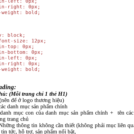
-left: 0px;
-right: 0px;
eight: bold;
: block;
font-size: 12px;
-top: 0px;
bottom: 0px;
-left: 0px;
-right: 0px;
eight: bold;
ading:
hủ: (Mỗi trang chỉ 1 thẻ H1)
 (nên để ở logo thương hiệu)
các danh mục sản phẩm chính
 danh mục con của danh mục sản phẩm chính + tên cá
ong trang chủ
Những thông tin không cần thiết (không phải mục liên qu
in tức, hỗ trợ, sản phẩm nổi bật,