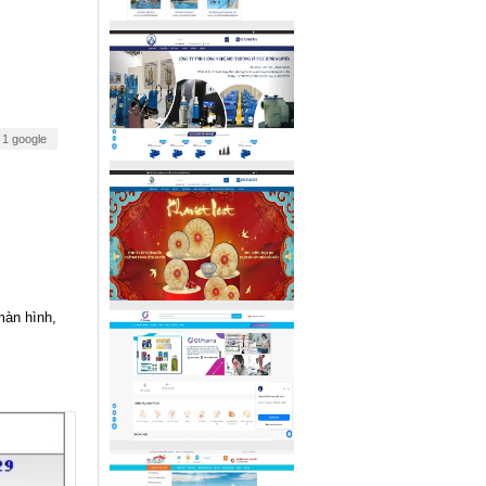
 1 google
màn hình,