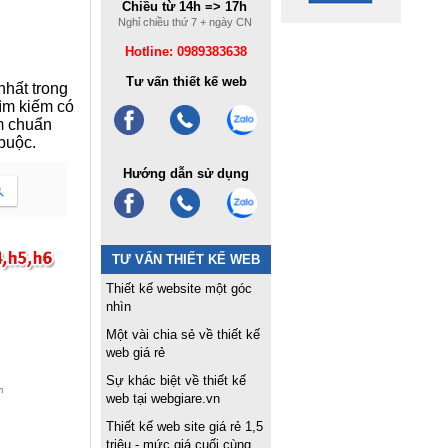
Chiều từ 14h => 17h
Nghỉ chiều thứ 7 + ngày CN
Hotline: 0989383638
Tư vấn thiết kế web
nhất trong
ìm kiếm có
àm chuẩn
buộc.
Hướng dẫn sử dụng
TƯ VẤN THIẾT KẾ WEB
Thiết kế website một góc
nhìn
Một vài chia sẻ về thiết kế
web giá rẻ
Sự khác biệt về thiết kế
web tại webgiare.vn
Thiết kế web site giá rẻ 1,5
triệu - mức giá cuối cùng