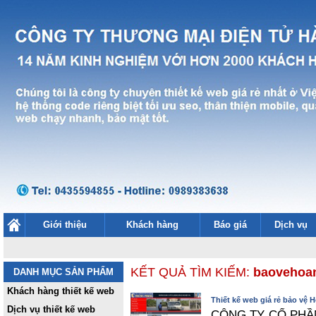
Giới thiệu
Khách hàng
Báo giá
Dịch vụ
KẾT QUẢ TÌM KIẾM:
baovehoa
DANH MỤC SẢN PHẨM
Khách hàng thiết kế web
Thiết kế web giá rẻ bảo vệ
Dịch vụ thiết kế web
CÔNG TY CỔ PHẦ