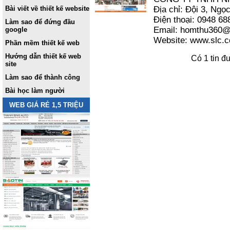
Bài viết về thiết kế website
Địa chỉ: Đội 3, Ngọ
Điện thoại: 0948 68
Làm sao để đứng đầu
Email: homthu360
google
Website: www.slc.
Phần mềm thiết kế web
Hướng dẫn thiết kế web
Có 1 tin đ
site
Làm sao để thành công
Bài học làm người
WEB GIÁ RẺ 1,5 TRIỆU