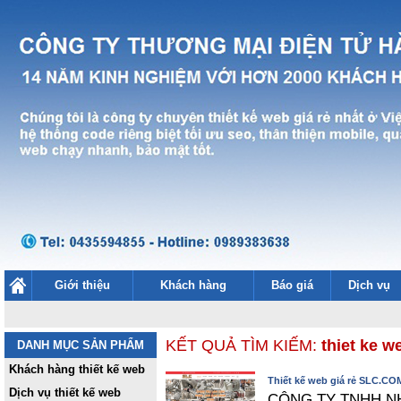
Giới thiệu
Khách hàng
Báo giá
Dịch vụ
KẾT QUẢ TÌM KIẾM:
thiet ke we
DANH MỤC SẢN PHẨM
Khách hàng thiết kế web
Thiết kế web giá rẻ SLC.CO
Dịch vụ thiết kế web
CÔNG TY TNHH N