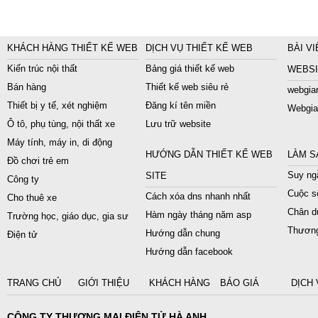
KHÁCH HÀNG THIẾT KẾ WEB
DỊCH VỤ THIẾT KẾ WEB
BÀI VI
Kiến trúc nội thất
Bảng giá thiết kế web
WEBSI
Bán hàng
Thiết kế web siêu rẻ
webgiar
Thiết bị y tế, xét nghiệm
Đăng kí tên miền
Webgia
Ô tô, phụ tùng, nội thất xe
Lưu trữ website
Máy tính, máy in, di động
HƯỚNG DẪN THIẾT KẾ WEB
LÀM S
Đồ chơi trẻ em
Suy ngẫ
SITE
Công ty
Cuộc s
Cách xóa dns nhanh nhất
Cho thuê xe
Chân du
Hàm ngày tháng năm asp
Trường học, giáo dục, gia sư
Thương
Hướng dẫn chung
Điện tử
Hướng dẫn facebook
TRANG CHỦ
GIỚI THIỆU
KHÁCH HÀNG
BÁO GIÁ
DỊCH 
CÔNG TY THƯƠNG MẠI ĐIỆN TỬ HÀ ANH