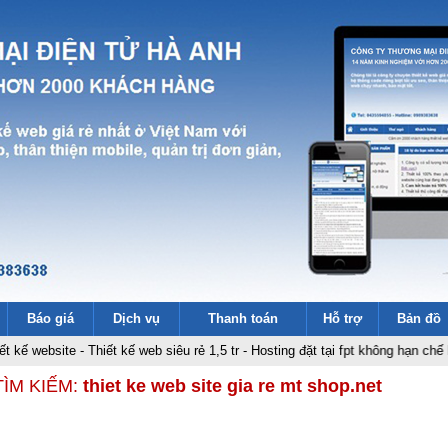
Báo giá
Dịch vụ
Thanh toán
Hỗ trợ
Bản đồ
bsite
-
Thiết kế web siêu rẻ 1,5 tr
-
Hosting đặt tại fpt không hạn chế băng t
TÌM KIẾM:
thiet ke web site gia re mt shop.net