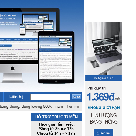
Liên hệ
hông, dung lượng 500k - năm
-
Tên miền .com .net giá rẻ nhất Việt Nam: 180k
HỖ TRỢ TRỰC TUYẾN
Thời gian làm việc:
Sáng từ 8h => 12h
Chiều từ 14h => 17h