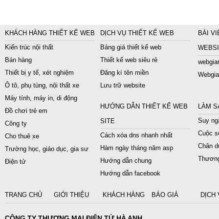
KHÁCH HÀNG THIẾT KẾ WEB
DỊCH VỤ THIẾT KẾ WEB
BÀI VI
Kiến trúc nội thất
Bảng giá thiết kế web
WEBSI
Bán hàng
Thiết kế web siêu rẻ
webgiar
Thiết bị y tế, xét nghiệm
Đăng kí tên miền
Webgia
Ô tô, phụ tùng, nội thất xe
Lưu trữ website
Máy tính, máy in, di động
HƯỚNG DẪN THIẾT KẾ WEB
LÀM S
Đồ chơi trẻ em
Suy ngẫ
SITE
Công ty
Cuộc s
Cách xóa dns nhanh nhất
Cho thuê xe
Chân du
Hàm ngày tháng năm asp
Trường học, giáo dục, gia sư
Thương
Hướng dẫn chung
Điện tử
Hướng dẫn facebook
TRANG CHỦ
GIỚI THIỆU
KHÁCH HÀNG
BÁO GIÁ
DỊCH 
CÔNG TY THƯƠNG MẠI ĐIỆN TỬ HÀ ANH