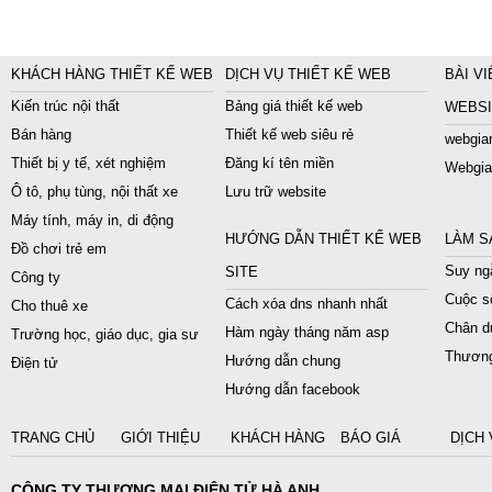
KHÁCH HÀNG THIẾT KẾ WEB
DỊCH VỤ THIẾT KẾ WEB
BÀI VI
Kiến trúc nội thất
Bảng giá thiết kế web
WEBSI
Bán hàng
Thiết kế web siêu rẻ
webgiar
Thiết bị y tế, xét nghiệm
Đăng kí tên miền
Webgia
Ô tô, phụ tùng, nội thất xe
Lưu trữ website
Máy tính, máy in, di động
HƯỚNG DẪN THIẾT KẾ WEB
LÀM S
Đồ chơi trẻ em
Suy ngẫ
SITE
Công ty
Cuộc s
Cách xóa dns nhanh nhất
Cho thuê xe
Chân du
Hàm ngày tháng năm asp
Trường học, giáo dục, gia sư
Thương
Hướng dẫn chung
Điện tử
Hướng dẫn facebook
TRANG CHỦ
GIỚI THIỆU
KHÁCH HÀNG
BÁO GIÁ
DỊCH 
CÔNG TY THƯƠNG MẠI ĐIỆN TỬ HÀ ANH