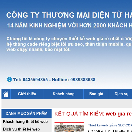
Giới thiệu
Khách hàng
Báo giá
Dịch vụ
KẾT QUẢ TÌM KIẾM:
web gia re
DANH MỤC SẢN PHẨM
Khách hàng thiết kế web
Thiết kế web giá rẻ SLC.CO
Dịch vụ thiết kế web
CÔNG TY TNHH N