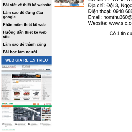
Bài viết về thiết kế website
Địa chỉ: Đội 3, Ngọ
Điện thoại: 0948 68
Làm sao để đứng đầu
Email: homthu360
google
Website: www.slc.
Phần mềm thiết kế web
Hướng dẫn thiết kế web
Có 1 tin đ
site
Làm sao để thành công
Bài học làm người
WEB GIÁ RẺ 1,5 TRIỆU