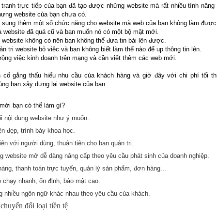
h tranh trực tiếp của bạn đã tạo được những website mà rất nhiều tính năn
nhưng website của bạn chưa có.
 sung thêm một số chức năng cho website mà web của bạn không làm được
ủa website đã quá cũ và bạn muốn nó có một bộ mặt mới.
ị website không có nên bạn không thể đưa tin bài lên được.
ản trị website bỏ việc và bạn không biết làm thế nào để up thông tin lên.
rộng việc kinh doanh trên mạng và cần viết thêm các web mới.
n cố gắng thấu hiểu nhu cầu của khách hàng và giờ đây với chi phí tối th
ùng bạn xây dựng lại website của bạn.
mới bạn có thể làm gì?
i nội dung website như ý muốn.
ện đẹp, trình bày khoa học.
iện với người dùng, thuận tiện cho ban quản trị.
g website mở dễ dàng nâng cấp theo yêu cầu phát sinh của doanh nghiệp.
hàng, thanh toán trực tuyến, quản lý sản phẩm, đơn hàng...
 chạy nhanh, ổn định, bảo mật cao.
 nhiều ngôn ngữ khác nhau theo yêu cầu của khách.
chuyển đổi loại tiền tệ