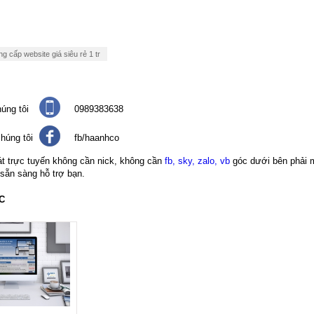
g cấp website giá siêu rẻ 1 tr
úng tôi
0989383638
húng tôi
fb/haanhco
át trực tuyến không cần nick, không cần
fb, sky, zalo, vb
góc dưới bên phải 
 sẵn sàng hỗ trợ bạn.
C