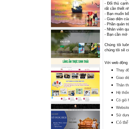
- Đối thủ cạn
rất cần thiết 
- Bạn muốn bổ
- Giao diện c
- Phần quản tr
- Nhân viên qu
- Bạn cần mở 
Chúng tôi luô
chúng tôi sẽ c
Với web động 
Thay đổ
Giao di
Thân th
Hệ thốn
Có giỏ 
Website
Sử dụng
Có thể 