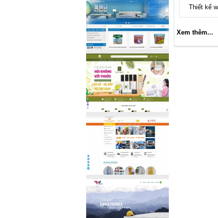
Thiết kế w
Xem thêm...