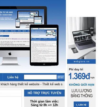
Liên hệ
ng thiết kế website
-
Thiết kế web siêu rẻ 1,5 tr
-
Hosting đặt tại fpt không 
HỖ TRỢ TRỰC TUYẾN
Thời gian làm việc:
Sáng từ 8h => 12h