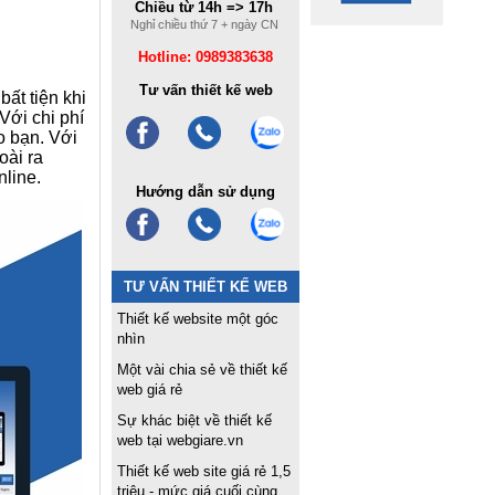
Chiều từ 14h => 17h
Nghỉ chiều thứ 7 + ngày CN
Hotline: 0989383638
Tư vấn thiết kế web
ất tiện khi
Với chi phí
o bạn. Với
oài ra
line.
Hướng dẫn sử dụng
TƯ VẤN THIẾT KẾ WEB
Thiết kế website một góc
nhìn
Một vài chia sẻ về thiết kế
web giá rẻ
Sự khác biệt về thiết kế
web tại webgiare.vn
Thiết kế web site giá rẻ 1,5
triệu - mức giá cuối cùng