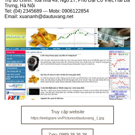
Trụ sở chính: Toà nhà 49, Ngõ 27, Phố Đại Cổ Việt, Hai Bà
Trưng, Hà Nội
Tel: (04) 2345689 --- Mobi: 0906122854
Email: xuananh@dautuvang.net
Truy cập website
https://webgiare.vn/Pictures/dautuvang_1.jpg
Zalo: 0989.38.36.38