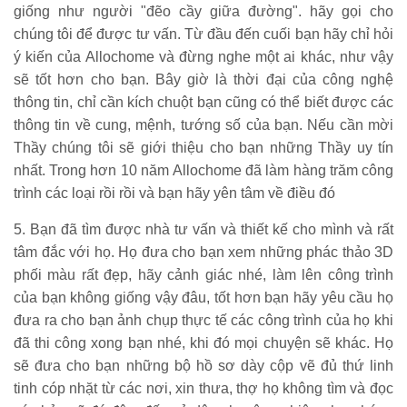
giống như người "đẽo cầy giữa đường". hãy gọi cho
chúng tôi để được tư vấn. Từ đầu đến cuối bạn hãy chỉ hỏi
ý kiến của Allochome và đừng nghe một ai khác, như vậy
sẽ tốt hơn cho bạn. Bây giờ là thời đại của công nghệ
thông tin, chỉ cần kích chuột bạn cũng có thể biết được các
thông tin về cung, mệnh, tướng số của bạn. Nếu cần mời
Thầy chúng tôi sẽ giới thiệu cho bạn những Thầy uy tín
nhất. Trong hơn 10 năm Allochome đã làm hàng trăm công
trình các loại rồi rồi và bạn hãy yên tâm về điều đó
5. Bạn đã tìm được nhà tư vấn và thiết kế cho mình và rất
tâm đắc với họ. Họ đưa cho bạn xem những phác thảo 3D
phối màu rất đẹp, hãy cảnh giác nhé, làm lên công trình
của bạn không giống vậy đâu, tốt hơn bạn hãy yêu cầu họ
đưa ra cho bạn ảnh chụp thực tế các công trình của họ khi
đã thi công xong bạn nhé, khi đó mọi chuyện sẽ khác. Họ
sẽ đưa cho bạn những bộ hồ sơ dày cộp vẽ đủ thứ linh
tinh cóp nhặt từ các nơi, xin thưa, thợ họ không tìm và đọc