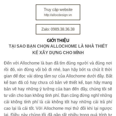
Truy cập website
http://allocdesign.vn
Zalo: 0989.38.36.38
GIỚI THIỆU
TẠI SAO BẠN CHỌN ALLOCHOME LÀ NHÀ THIẾT
KẾ XÂY DỰNG CHO MÌNH
Đến với Allochome là bạn đã tìm đúng người và đúng nơi
rồi đó, xin đừng vội bỏ đi nhé, bạn hãy bớt ra chút ít thời
gian để đọc vài dòng tâm sự của Allochome dưới đây. Bất
kể bạn đã có hay chưa có bản vẽ thiết kế, bạn hãy mang
bản vẽ hay những ý tưởng của bạn đến đây, chúng tôi sẽ
tư vấn cho bạn không tính phí. Bạn cũng đừng nghĩ những
cái không tính phí là cái không tốt hay những cái trả phí
cao lại là cái tốt. Với Allochome mọi thứ đôi khi lại ngược
lại. Điều này chúng tôi đã gặp rất nhiều trong quá trình tư