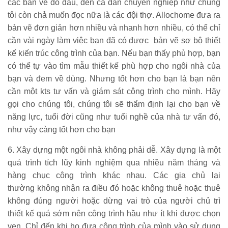
các bản vẽ đó đâu, đến cả dân chuyên nghiệp như chúng
tôi còn chả muốn đọc nữa là các đội thợ. Allochome đưa ra
bản vẽ đơn giản hơn nhiều và nhanh hơn nhiều, có thể chỉ
cần vài ngày làm việc bạn đã có được bản vẽ sơ bộ thiết
kế kiến trúc công trình của bạn. Nếu bạn thấy phù hợp, bạn
có thể tự vào tìm mẫu thiết kế phù hợp cho ngôi nhà của
bạn và đem về dùng. Nhưng tốt hơn cho bạn là bạn nên
cần một kts tư vấn và giám sát công trình cho mình. Hãy
gọi cho chúng tôi, chúng tôi sẽ thẩm định lại cho bạn về
năng lực, tuổi đời cũng như tuổi nghề của nhà tư vấn đó,
như vậy càng tốt hơn cho bạn
6. Xây dựng một ngôi nhà không phải dễ. Xây dựng là một
quá trình tích lũy kinh nghiệm qua nhiều năm tháng và
hàng chục công trình khác nhau. Các gia chủ lại
thường không nhận ra điều đó hoặc không thuê hoặc thuê
không đúng người hoặc dừng vai trò của người chủ trì
thiết kế quá sớm nên công trình hầu như ít khi được chọn
vẹn. Chỉ đến khi họ đưa công trình của mình vào sử dụng