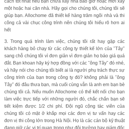
cách tốt nhất nếu bạn chưa xây nhà bao giờ hoặc mới xây
một hoặc hai căn nhà. Hãy gọi cho chúng tôi, chúng tôi sẽ
giúp bạn. Allochome đã thiết kế hàng trăm ngôi nhà và thi
công cả vài chục công trình nên chúng tôi hiểu rõ hơn ai
hết
3. Trong quá trình làm việc, chúng tôi rất hay gặp các
khách hàng bỏ chạy từ các công ty thiết kế lớn của "Tây"
sang chỗ chúng tôi vì đơn giản vì đơn giản họ báo giá quá
đắt. Bạn khoan hãy ký hợp đồng với các "ông Tây" đó nhé,
và hãy nói cho chúng tôi biết ai là người phụ trách thực sự
công trình của bạn trong công ty đó? không phải là "ông
Tây" đó đâu thưa bạn, mà cuối cùng vẫn là anh em bạn bè
chúng tôi cả. Nếu muốn Allochome có thể kết nối cho bạn
làm việc trực tiếp với những người đó, chắc chắn bạn sẽ
tiết kiệm được 1/2 chi phí. Đội ngũ cộng tác viên của
chúng tôi có mặt ở khắp mọi các đơn vị tư vấn hay các
đơn vị thi công lớn trong Hà Nội. Họ là các cán bộ kỹ thuật
đang giữ các vị trí quan trọng như đội trưởng hay giám đốc