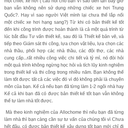
một chiếc xe hơi ( câu hỏi cho bạn Vì sao đến tận bây giờ
bạn vẫn không nên sử dụng những chiếc xe hơi Trung
Quốc?. Hay vì sao người Việt mình lại chưa thể lắp nổi
một chiếc xe hơi hạng sang?) Từ khi có bản thiết kế tốt
đến khi công trình được hoàn thành là cả một quá trình từ
lúc bắt đầu Tư vấn thiết kế, sau đó là Thiết kế bản vẽ, và
tiếp theo Giám sát thi công, lựa chọn vật liệu, lựa chọn các
nhà thầu, phối hợp các nhà thầu, các đội thợ, các nhà
cung cấp...rất nhiều công việc chi tiết và tỷ mỉ, nó đòi hỏi
một quá trình không ngừng học hỏi và tích lũy kinh nghiệm
trong thiết kế và thi công trong nhiều năm. Bạn không thể
làm tốt được tất cả các việc đó vì đó không phải là chuyên
môn của bạn. Kể cả nếu bạn đã từng làm 1-2 ngôi nhà hay
Kể cả khi bạn đã có được bản thiết kế tốt bạn vẫn không
thể tự làm nhà tốt được.
Mà theo kinh nghiệm của Allochome thì nếu bạn đã từng
làm nhà thì bạn càng cần sự tư vấn của chúng tôi vì Chưa
hết đâu, có được bản thiết kế xây dựng tốt bạn mới chỉ đi