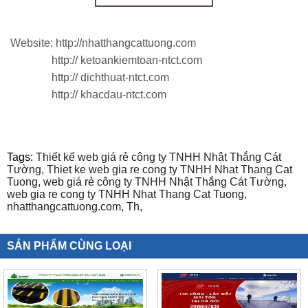
Website: h
ttp://nhatthangcattuong.com
h
ttp:// ketoankiemtoan-ntct.com
h
ttp:// dichthuat-ntct.com
h
ttp:// khacdau-ntct.com
Tags:
Thiết kế web giá rẻ công ty TNHH Nhật Thắng Cát
Tường,
Thiet ke web gia re cong ty TNHH Nhat Thang Cat
Tuong,
web giá rẻ công ty TNHH Nhật Thắng Cát Tường,
web gia re cong ty TNHH Nhat Thang Cat Tuong,
nhatthangcattuong.com,
Th,
SẢN PHẨM CÙNG LOẠI