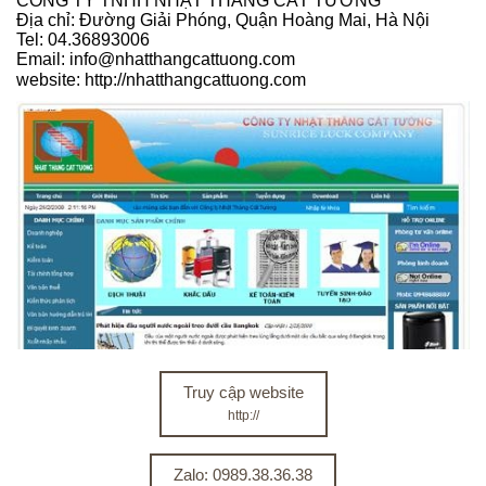
CÔNG TY TNHH NHẬT THĂNG CÁT TƯỜNG
Địa chỉ: Đường Giải Phóng, Quận Hoàng Mai, Hà Nội
Tel: 04.36893006
Email: info@nhatthangcattuong.com
website: h
ttp://nhatthangcattuong.com
Truy cập website
http://
Zalo: 0989.38.36.38