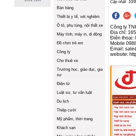
Cập nhật: 10/8
Bán hàng
Thiết bị y tế, xét nghiệm
Ô tô, phụ tùng, nội thất xe
Công ty TN
Địa chỉ: 1
Máy tính, máy in, di động
Điện thoại:
Đồ chơi trẻ em
Mobile 098
Email: sal
Công ty
website: ht
Cho thuê xe
Trường học, giáo dục, gia
sư
Điện tử
Luật sư, tư vấn luật
Du lịch
Thiệp cưới
Mỹ phẩm, thời trang
Khách sạn