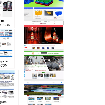
ite:
AT.COM
giá rẻ:
.COM
giare