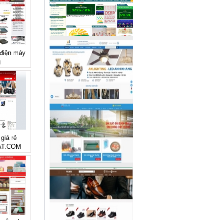
 điện máy
g
giá rẻ
T.COM