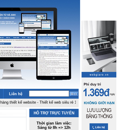
Liên hệ
 kế website
-
Thiết kế web siêu rẻ 1,5 tr
-
Hosting đặt tại fpt không hạn chế 
HỖ TRỢ TRỰC TUYẾN
Thời gian làm việc:
Sáng từ 8h => 12h