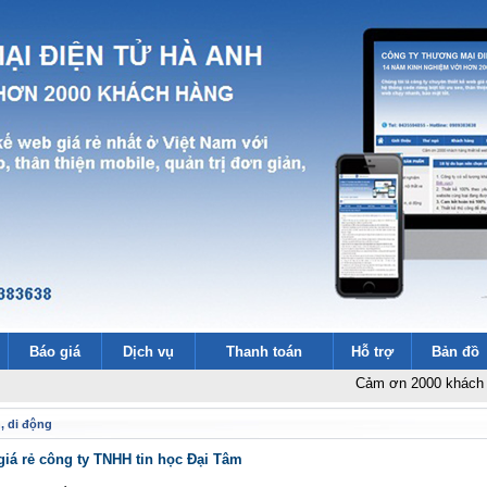
Báo giá
Dịch vụ
Thanh toán
Hỗ trợ
Bản đồ
Cảm ơn 2000 khách hàng thiết
n, di động
giá rẻ công ty TNHH tin học Đại Tâm