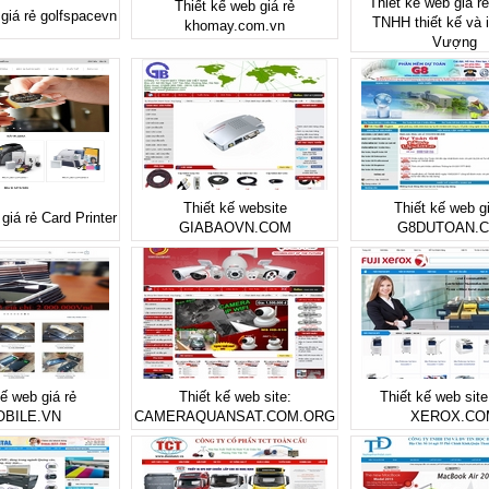
Thiết kế web giá rẻ
Thiết kế web giá rẻ
 giá rẻ golfspacevn
TNHH thiết kế và 
khomay.com.vn
Vượng
Thiết kế website
Thiết kế web gi
giá rẻ Card Printer
GIABAOVN.COM
G8DUTOAN.
kế web giá rẻ
Thiết kế web site:
Thiết kế web sit
BILE.VN
CAMERAQUANSAT.COM.ORG
XEROX.CO