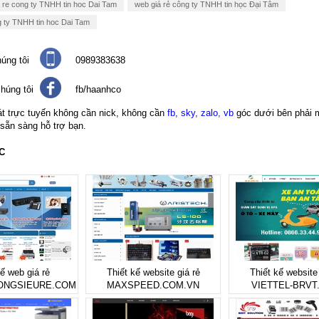
a re cong ty TNHH tin hoc Dai Tam
web giá rẻ công ty TNHH tin học Đại Tâm
g ty TNHH tin hoc Dai Tam
úng tôi
0989383638
húng tôi
fb/haanhco
át trực tuyến không cần nick, không cần
fb, sky, zalo, vb
góc dưới bên phải 
 sẵn sàng hỗ trợ bạn.
C
kế web giá rẻ
Thiết kế website giá rẻ
Thiết kế website 
ONGSIEURE.COM
MAXSPEED.COM.VN
VIETTEL-BRVT