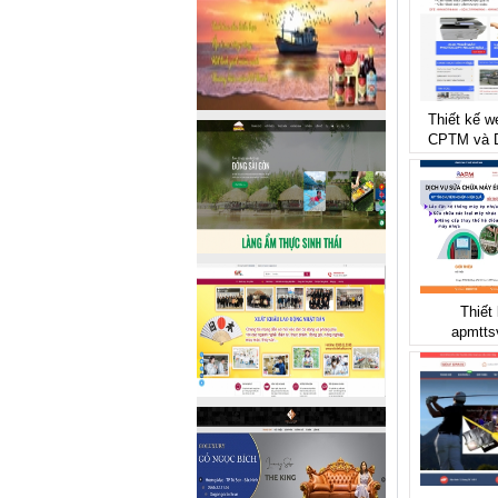
Thiết kế w
CPTM và 
Thiết
apmtts