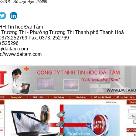
/2018 - Số lượt đọc: 24499
HH Tin học Đại Tâm
65 Trường Thi - Phường Trường Thi Thành phố Thanh Hoá
 0373.252769 Fax: 0373. 252769
8 525296
e@daitam.com
tp://www.daitam.com