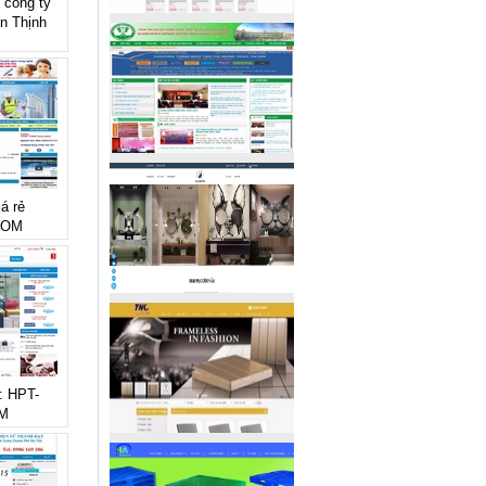
 công ty
in Thịnh
á rẻ
COM
e: HPT-
M