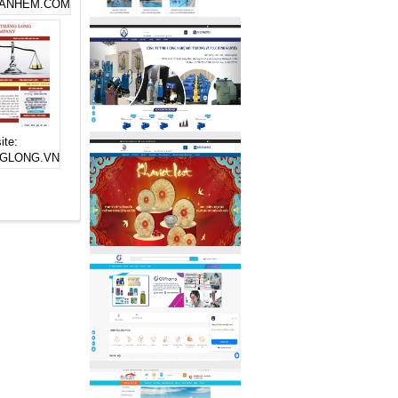
GANHEM.COM
ite:
GLONG.VN