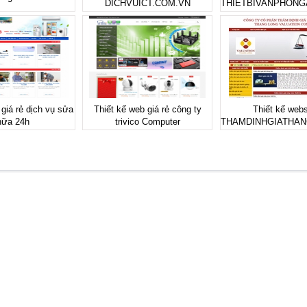
DICHVUICT.COM.VN
THIETBIVANPHON
 giá rẻ dịch vụ sửa
Thiết kế web giá rẻ công ty
Thiết kế webs
hữa 24h
trivico Computer
THAMDINHGIATHAN