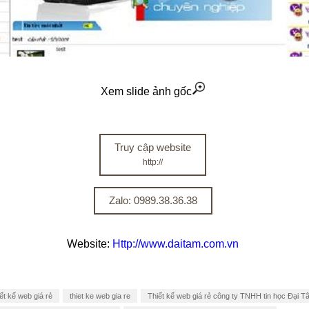
Xem slide ảnh gốc
Truy cập website
http://
Zalo: 0989.38.36.38
Website:
Http://www.daitam.com.vn
ết kế web giá rẻ
thiet ke web gia re
Thiết kế web giá rẻ công ty TNHH tin học Đại T