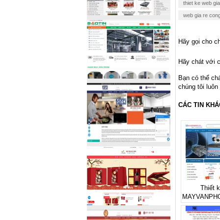
thiet ke web gi
web gia re con
Hãy gọi cho ch
Hãy chát với c
Bạn có thể ch
chúng tôi luôn
CÁC TIN KHÁ
Thiết 
MAYVANPH