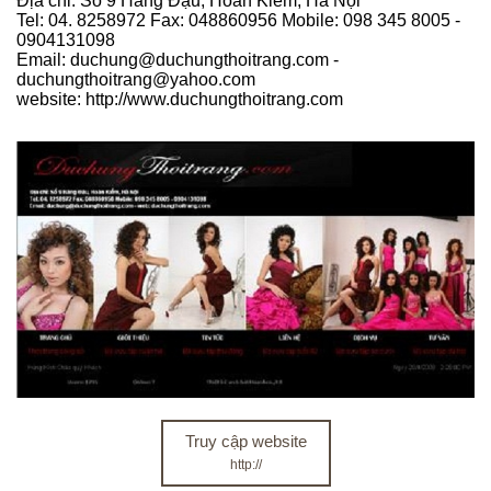
Địa chỉ: Số 9 Hàng Đậu, Hoàn Kiếm, Hà Nội
Tel: 04. 8258972 Fax: 048860956 Mobile: 098 345 8005 -
0904131098
Email: duchung@duchungthoitrang.com -
duchungthoitrang@yahoo.com
website: http://www.duchungthoitrang.com
Truy cập website
http://