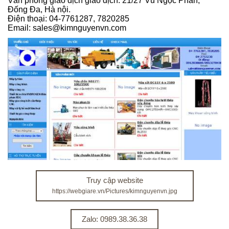
Văn phòng giao dịch giao dịch: 21/27 Vũ Ngọc Phan,
Đống Đa, Hà nội.
Điện thoại: 04-7761287, 7820285
Email: sales@kimnguyenvn.com
Truy cập website
https://webgiare.vn/Pictures/kimnguyenvn.jpg
Zalo: 0989.38.36.38