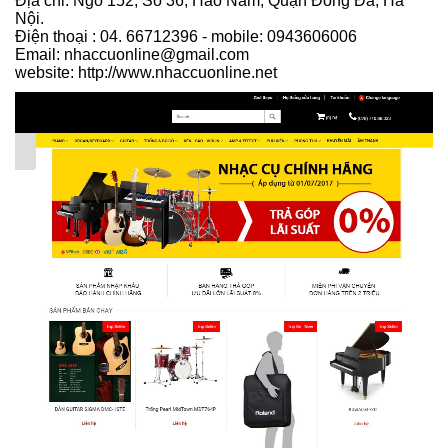
Địa chỉ: Ngõ 152, Số 36, Hào Nam, Quận Đống Đa, Hà
Nội.
Điện thoại : 04. 66712396 - mobile: 0943606006
Email: nhaccuonline@gmail.com
website: http://www.nhaccuonline.net