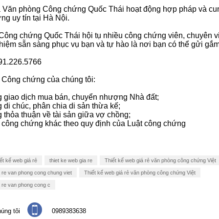
là Văn phòng Công chứng Quốc Thái hoạt động hợp pháp và cu
ng uy tín tại Hà Nội.
ông chứng Quốc Thái hội tụ nhiều công chứng viên, chuyên v
hiệm sẵn sàng phục vụ bạn và tự hào là nơi bạn có thể gửi gắm
91.226.5766
 Công chứng của chúng tôi:
 giao dịch mua bán, chuyển nhượng Nhà đất;
di chúc, phân chia di sản thừa kế;
thỏa thuận về tài sản giữa vợ chồng;
 công chứng khác theo quy định của Luật công chứng
ết kế web giá rẻ
thiet ke web gia re
Thiết kế web giá rẻ văn phòng công chứng Việt
a re van phong cong chung viet
Thiết kế web giá rẻ văn phòng công chứng Việt
a re van phong cong c
úng tôi
0989383638