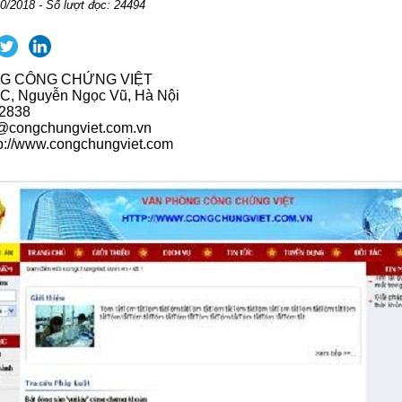
0/2018 - Số lượt đọc: 24494
G CÔNG CHỨNG VIỆT
9C, Nguyễn Ngọc Vũ, Hà Nội
92838
l@congchungviet.com.vn
tp://www.congchungviet.com