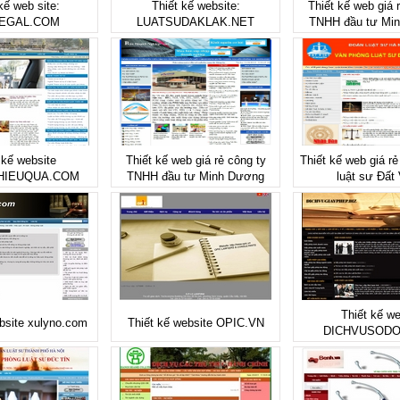
kế web site:
Thiết kế website:
Thiết kế web giá 
EGAL.COM
LUATSUDAKLAK.NET
TNHH đầu tư Mi
 kế website
Thiết kế web giá rẻ công ty
Thiết kế web giá r
HIEUQUA.COM
TNHH đầu tư Minh Dương
luật sư Đất 
Thiết kế we
bsite xulyno.com
Thiết kế website OPIC.VN
DICHVUSODO