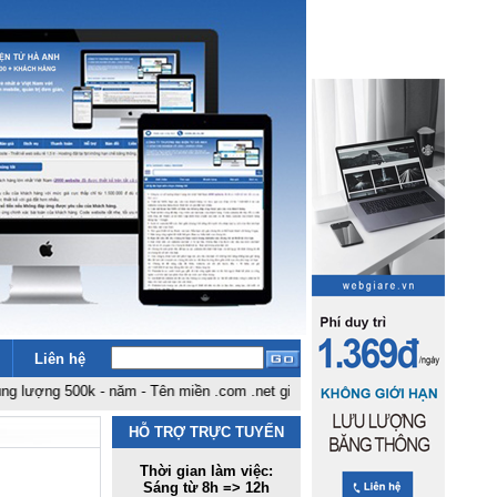
Liên hệ
 500k - năm
-
Tên miền .com .net giá rẻ nhất Việt Nam: 180k - năm
-
Bảng giá 
HỖ TRỢ TRỰC TUYẾN
Thời gian làm việc:
Sáng từ 8h => 12h