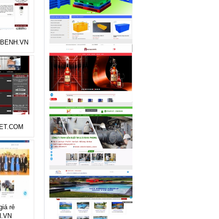
 : BENH.VN
ET.COM
giá rẻ
.VN