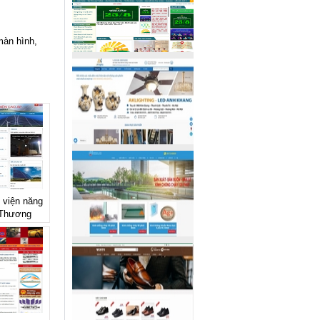
màn hình,
ẻ viện năng
 Thương