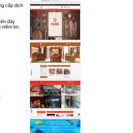
ng cấp dịch
iên dày
 niềm tin.