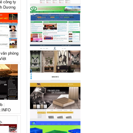
rẻ công ty
nh Dương
ẻ văn phòng
Việt
b :
.INFO