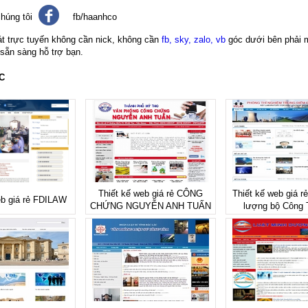
húng tôi
fb/haanhco
át trực tuyến không cần nick, không cần
fb, sky, zalo, vb
góc dưới bên phải 
 sẵn sàng hỗ trợ bạn.
C
Thiết kế web giá rẻ CÔNG
Thiết kế web giá r
eb giá rẻ FDILAW
CHỨNG NGUYỄN ANH TUẤN
lượng bộ Công