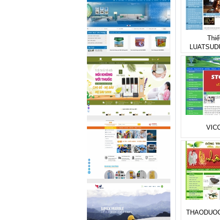
Thiế
LUATSUD
VIC
THAODUO