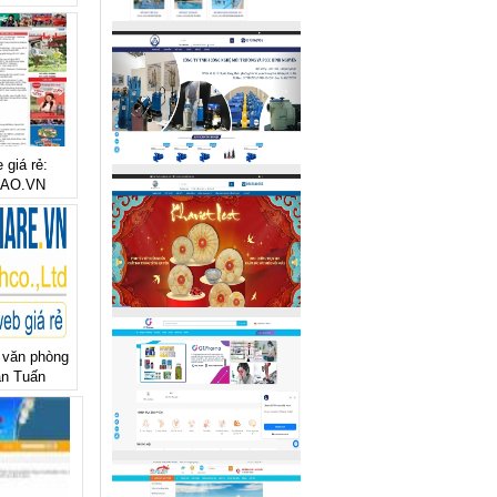
 giá rẻ:
AO.VN
ẻ văn phòng
ăn Tuấn