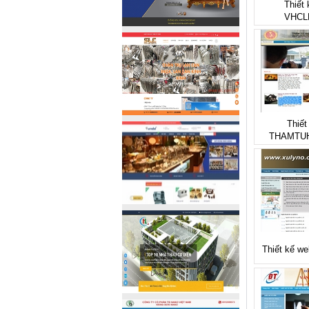
Thiết 
VHCL
Thiết
THAMTU
Thiết kế we