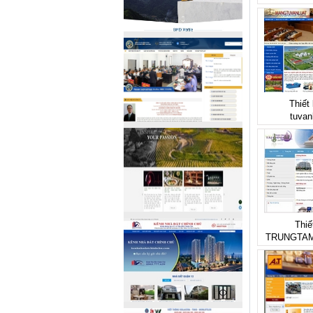
Thiết
tuvan
Thiế
TRUNGTAM