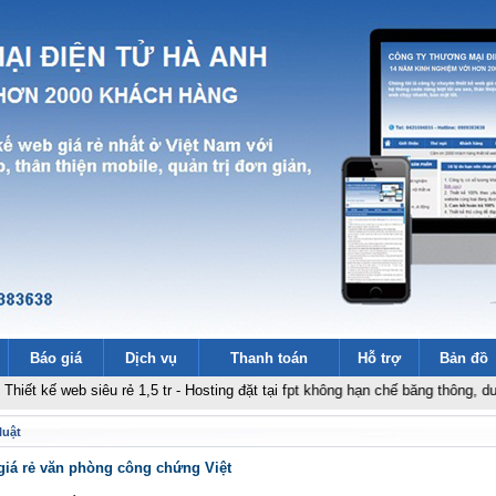
Báo giá
Dịch vụ
Thanh toán
Hỗ trợ
Bản đồ
eb siêu rẻ 1,5 tr
-
Hosting đặt tại fpt không hạn chế băng thông, dung lượng
luật
giá rẻ văn phòng công chứng Việt