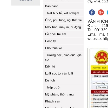
Cập nhật: 10/1
Bán hàng
Thiết bị y tế, xét nghiệm
Ô tô, phụ tùng, nội thất xe
VĂN PHÒN
Địa chỉ: 21
Máy tính, máy in, di động
Tel: 09133
Đồ chơi trẻ em
Email: mai
website: ht
Công ty
Cho thuê xe
Trường học, giáo dục, gia
sư
Điện tử
Luật sư, tư vấn luật
Du lịch
Thiệp cưới
Mỹ phẩm, thời trang
Khách sạn