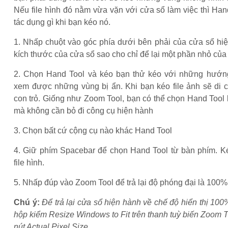
Nếu file hình đó nằm vừa vặn với cửa sổ làm việc thì Ha
tác dụng gì khi bạn kéo nó.
1. Nhấp chuột vào góc phía dưới bên phải của cửa sổ hi
kích thước của cửa sổ sao cho chỉ để lại một phần nhỏ của f
2. Chọn Hand Tool và kéo bạn thử kéo với những hướn
xem được những vùng bị ẩn. Khi bạn kéo file ảnh sẽ di 
con trỏ. Giống như Zoom Tool, bạn có thể chọn Hand Tool 
mà không cần bỏ đi công cụ hiện hành
3. Chọn bất cứ cộng cụ nào khác Hand Tool
4. Giữ phím Spacebar để chọn Hand Tool từ bàn phím. Kéo
file hình.
5. Nhấp đúp vào Zoom Tool để trả lại độ phóng đại là 100% 
Chú ý:
Để trả lại cửa sổ hiện hành về chế độ hiển thị 10
hộp kiểm Resize Windows to Fit trên thanh tuỳ biến Zoom 
nút Actual Pixel Size.