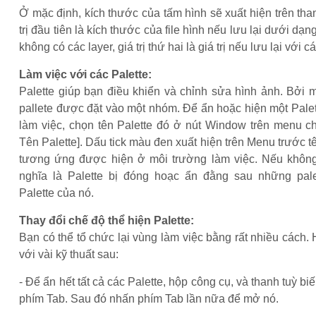
Ở mặc định, kích thước của tấm hình sẽ xuất hiện trên than
trị đầu tiên là kích thước của file hình nếu lưu lại dưới d
không có các layer, giá trị thứ hai là giá trị nếu lưu lại với cá
Làm việc với các Palette:
Palette giúp bạn điều khiển và chỉnh sửa hình ảnh. Bởi 
pallete được đặt vào một nhóm. Để ẩn hoặc hiện một Pale
làm việc, chọn tên Palette đó ở nút Window trên menu c
Tên Palette]. Dấu tick màu đen xuất hiện trên Menu trước tê
tương ứng được hiện ở môi trường làm việc. Nếu không
nghĩa là Palette bị đóng hoạc ẩn đằng sau những pale
Palette của nó.
Thay đổi chế độ thể hiện Palette:
Bạn có thể tổ chức lại vùng làm việc bằng rất nhiều cách. 
với vài kỹ thuất sau:
- Để ẩn hết tất cả các Palette, hộp công cụ, và thanh tuỳ b
phím Tab. Sau đó nhấn phím Tab lần nữa để mở nó.