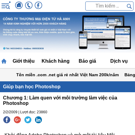
Giới thiệu
Khách hàng
Báo giá
Dịch vụ
Tên miền .com .net giá rẻ nhất Việt Nam 200k/năm
Bảng giá t
Giúp bạn học Photoshop
Chương 1: Làm quen với môi trường làm việc của
Photoshop
2/2/2009 | Lượt đọc: 23860