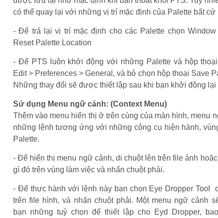
được lưu lại như mặc định khi bạn thoát khỏi PTS. Tuy nhi
có thể quay lại với những vị trí mặc định của Palette bất cứ 
- Để trả lại vị trí mặc định cho các Palette chọn Windo
Reset Palette Location
- Để PTS luôn khởi động với những Palette và hộp thoạ
Edit > Preferences > General, và bỏ chọn hộp thoại Save Pa
Những thay đổi sẽ được thiết lập sau khi bạn khởi động lạ
Sử dụng Menu ngữ cảnh: (Context Menu)
Thêm vào menu hiển thị ở trên cùng của màn hình, menu n
những lệnh tương ứng với những công cụ hiện hành, vùn
Palette.
- Để hiển thị menu ngữ cảnh, di chuột lên trên file ảnh hoặc 
gì đó trên vùng làm việc và nhấn chuột phải.
- Để thực hành với lệnh này bạn chọn Eye Dropper Tool d
trên file hình, và nhấn chuột phải. Một menu ngữ cảnh s
bạn những tuỳ chọn để thiết lập cho Eyd Dropper, b