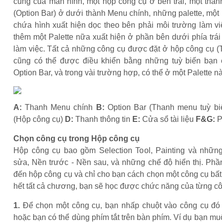
cùng của màn hình, một hộp công cụ ở bên trái, một thàn
(Option Bar) ở dưới thành Menu chính, những palette, một
chứa hình xuất hiện dọc theo bên phải môi trường làm vi
thêm một Palette nữa xuất hiện ở phần bên dưới phía trá
làm việc. Tất cả những công cụ được đặt ở hộp công cụ (
cũng có thể được điều khiển bằng những tuỳ biến bạn 
Option Bar, và trong vài trường hợp, có thể ở một Palette n
A:
Thanh Menu chính
B:
Option Bar (Thanh menu tuỳ b
(Hộp công cụ)
D:
Thanh thông tin
E:
Cửa sổ tài liệu
F&G:
P
Chọn công cụ trong Hộp công cụ
Hộp công cụ bao gồm Selection Tool, Painting và nhữn
sửa, Nền trước - Nền sau, và những chế độ hiển thị. Phầ
đến hộp công cụ và chỉ cho bạn cách chọn một công cụ bất
hết tất cả chương, bạn sẽ học được chức năng của từng cô
1.
Để chọn một công cụ, bạn nhấp chuột vào công cụ đó
hoặc bạn có thể dùng phím tắt trên bàn phím. Ví dụ bạn m