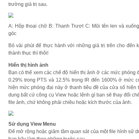
trường giá trị sau.
A: Hộp thoại chữ B: Thanh Trượt C: Mũi tên len và xuốn
góc
Bỏ vài phút để thực hành với những giá trị trên cho đến 
thành thục thì thôi!
Hiển thị hình ảnh
Bạn có thể xem các chế độ hiển thị ảnh ở các mức phóng 
0.29% trong PTS và 12.5% trong IR đến 1600% ở mức cự
hiện mức phóng đại này ở thanh tiêu đề của cửa sổ hiện 
dụng bất cứ công cụ View hoặc lệnh gì bạn sẽ thay đổi chế
file ảnh, chứ không phải chiều hoặc kích thước của ảnh.
Sử dụng View Menu
Để mở rộng hoặc giảm tầm quan sát của một file hình sử 
bạn hãy làm theo những bước sau