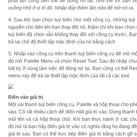
phía tận cùng bên trái để đóng nó lại, như thế thì bạn s
vuông nhỏ ở vị trí đó. Nhấp đúp thêm lần nữa để mở nó ra.
4. Sau khi bạn chọn tuỳ biến cho một công cụ, những tuỳ
nguyên cho đến khi bạn thay đổi nó, thậm chí khi bạn chọn 
tuỳ biến đã chọn vẫn không thay đổi với công cụ trước. Bạ
trả lại chế độ thiết lập mặc định của nó bằng cách
5. Nhấp vào công cụ trên thanh tuỳ biến công cụ để mở một
đó mở Palette Menu và chọn Reset Tool. Sau đó nhấp chu
bất kỳ ở vùng làm việc để đóng nó lại. Bạn cũng có thể Rese
menu này để trả lại thiết lập mặc định của tất cả các tool.
Điền vào giá trị
Một vài thanh tuỳ biến công cụ, Palette và hộp thoại cho phé
vào. Có rất nhiều cách để điền một giá trị vào: Dùng thanh 
mũi tên và cả hộp thoại chữ. Khi bạn thực hành ở các ch
đó nói là bạn hãy điền giá trị vào có nghĩa rằng họ đang 
giá trị sau. Bạn có thể trực tiếp điền giá trị bằng cách gõ 