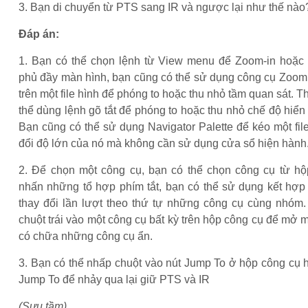
3. Bạn di chuyển từ PTS sang IR và ngược lại như thế nào
Đáp án:
1. Bạn có thể chọn lệnh từ View menu để Zoom-in hoặc
phủ đầy màn hình, bạn cũng có thể sử dụng công cụ Zoom
trên một file hình để phóng to hoặc thu nhỏ tầm quan sát. 
thể dùng lệnh gõ tắt để phóng to hoặc thu nhỏ chế độ hiển t
Bạn cũng có thể sử dụng Navigator Palette để kéo một fil
đổi độ lớn của nó mà không cần sử dụng cửa sổ hiện hành
2. Để chọn một công cụ, bạn có thể chọn công cụ từ h
nhấn những tổ hợp phím tắt, bạn có thể sử dụng kết hợp
thay đổi lần lượt theo thứ tự những công cụ cùng nhóm.
chuột trái vào một công cụ bất kỳ trên hộp công cụ để mở 
có chữa những công cụ ẩn.
3. Bạn có thể nhấp chuột vào nút Jump To ở hộp công cụ 
Jump To để nhảy qua lại giữ PTS và IR
(Sưu tầm)