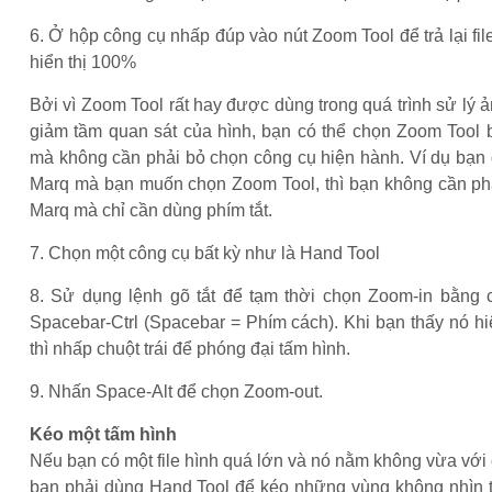
6. Ở hộp công cụ nhấp đúp vào nút Zoom Tool để trả lại fil
hiển thị 100%
Bởi vì Zoom Tool rất hay được dùng trong quá trình sử lý 
giảm tầm quan sát của hình, bạn có thể chọn Zoom Tool b
mà không cần phải bỏ chọn công cụ hiện hành. Ví dụ bạn
Marq mà bạn muốn chọn Zoom Tool, thì bạn không cần ph
Marq mà chỉ cần dùng phím tắt.
7. Chọn một công cụ bất kỳ như là Hand Tool
8. Sử dụng lệnh gõ tắt để tạm thời chọn Zoom-in bằng
Spacebar-Ctrl (Spacebar = Phím cách). Khi bạn thấy nó h
thì nhấp chuột trái để phóng đại tấm hình.
9. Nhấn Space-Alt để chọn Zoom-out.
Kéo một tấm hình
Nếu bạn có một file hình quá lớn và nó nằm không vừa với
bạn phải dùng Hand Tool để kéo những vùng không nhìn th