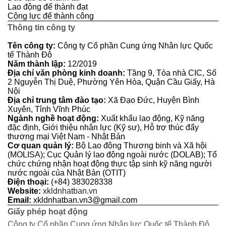
Lao động để thành đạt
Cộng lực để thành công
Thông tin công ty
Tên công ty:
Công ty Cổ phần Cung ứng Nhân lực Quốc
tế Thành Đô
Năm thành lập:
12/2019
Địa chỉ văn phòng kinh doanh:
Tầng 9, Tòa nhà CIC, Số
2 Nguyễn Thị Duệ, Phường Yên Hòa, Quận Cầu Giấy, Hà
Nội
Địa chỉ trung tâm đào tạo:
Xã Đạo Đức, Huyện Bình
Xuyên, Tỉnh Vĩnh Phúc
Ngành nghề hoạt động:
Xuất khẩu lao động, Kỹ năng
đặc định, Giới thiệu nhân lực (Kỹ sư), Hỗ trợ thúc đẩy
thương mại Việt Nam - Nhật Bản
Cơ quan quản lý:
Bộ Lao động Thương binh và Xã hội
(MOLISA); Cục Quản lý lao động ngoài nước (DOLAB); Tổ
chức chứng nhận hoạt động thực tập sinh kỹ năng người
nước ngoài của Nhật Bản (OTIT)
Điện thoại:
(+84) 383028338
Website:
xkldnhatban.vn
Email:
xkldnhatban.vn3@gmail.com
Giấy phép hoạt động
Công ty Cổ phần Cung ứng Nhân lực Quốc tế Thành Đô