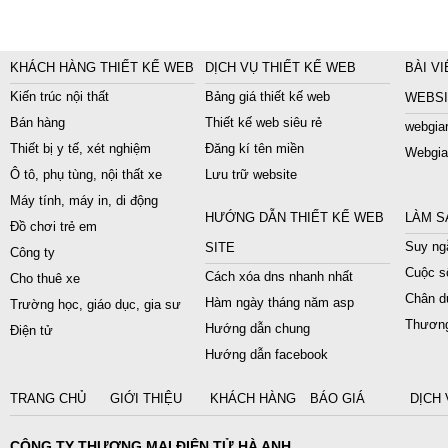
KHÁCH HÀNG THIẾT KẾ WEB
DỊCH VỤ THIẾT KẾ WEB
BÀI VI
Kiến trúc nội thất
Bảng giá thiết kế web
WEBSI
Bán hàng
Thiết kế web siêu rẻ
webgiar
Thiết bị y tế, xét nghiệm
Đăng kí tên miền
Webgia
Ô tô, phụ tùng, nội thất xe
Lưu trữ website
Máy tính, máy in, di động
HƯỚNG DẪN THIẾT KẾ WEB
LÀM S
Đồ chơi trẻ em
Suy ngẫ
SITE
Công ty
Cuộc s
Cách xóa dns nhanh nhất
Cho thuê xe
Chân du
Hàm ngày tháng năm asp
Trường học, giáo dục, gia sư
Thương
Hướng dẫn chung
Điện tử
Hướng dẫn facebook
TRANG CHỦ
GIỚI THIỆU
KHÁCH HÀNG
BÁO GIÁ
DỊCH 
CÔNG TY THƯƠNG MẠI ĐIỆN TỬ HÀ ANH