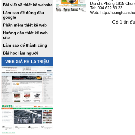
Địa chỉ:Phòng 1815 Chun
Bài viết về thiết kế website
Tel: 094 622 83 33
Web: http://hoangtuansh
Làm sao để đứng đầu
google
Có 1 tin đ
Phần mềm thiết kế web
Hướng dẫn thiết kế web
site
Làm sao để thành công
Bài học làm người
WEB GIÁ RẺ 1,5 TRIỆU