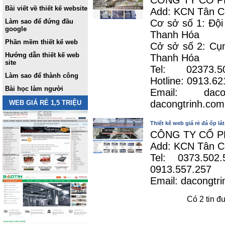
CÔNG TY CỔ P
Bài viết về thiết kế website
Add: KCN Tân C
Làm sao để đứng đầu
Cơ sở số 1: Đội
google
Thanh Hóa
Phần mềm thiết kế web
Cở sở số 2: Cụ
Hướng dẫn thiết kế web
Thanh Hóa
site
Tel: 02373.
Làm sao để thành công
Hotline: 0913.62
Bài học làm người
Email: daco
dacongtrinh.com
WEB GIÁ RẺ 1,5 TRIỆU
Thiết kế web giá rẻ đá ốp l
CÔNG TY CỔ P
Add: KCN Tân C
Tel: 0373.502
0913.557.257
Email: dacongtr
Có 2 tin đ