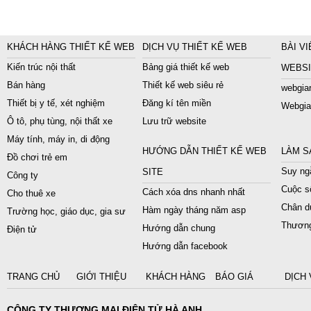
KHÁCH HÀNG THIẾT KẾ WEB
DỊCH VỤ THIẾT KẾ WEB
BÀI VI
Kiến trúc nội thất
Bảng giá thiết kế web
WEBSI
Bán hàng
Thiết kế web siêu rẻ
webgiar
Thiết bị y tế, xét nghiệm
Đăng kí tên miền
Webgia
Ô tô, phụ tùng, nội thất xe
Lưu trữ website
Máy tính, máy in, di động
HƯỚNG DẪN THIẾT KẾ WEB
LÀM S
Đồ chơi trẻ em
Suy ngẫ
SITE
Công ty
Cuộc s
Cách xóa dns nhanh nhất
Cho thuê xe
Chân du
Hàm ngày tháng năm asp
Trường học, giáo dục, gia sư
Thương
Hướng dẫn chung
Điện tử
Hướng dẫn facebook
TRANG CHỦ
GIỚI THIỆU
KHÁCH HÀNG
BÁO GIÁ
DỊCH 
CÔNG TY THƯƠNG MẠI ĐIỆN TỬ HÀ ANH