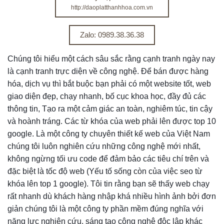
http://daoplatthanhhoa.com.vn
Zalo: 0989.38.36.38
Chúng tôi hiểu một cách sâu sắc rằng cạnh tranh ngày nay
là cạnh tranh trực diện về công nghệ. Để bán được hàng
hóa, dịch vụ thì bắt buộc bạn phải có một website tốt, web
giao diện đẹp, chạy nhanh, bố cục khoa học, đầy đủ các
thông tin, Tạo ra một cảm giác an toàn, nghiêm túc, tin cậy
và hoành tráng. Các từ khóa của web phải lên được top 10
google. Là một công ty chuyên thiết kế web của Việt Nam
chúng tôi luôn nghiên cứu những công nghệ mới nhất,
không ngừng tối ưu code để đảm bảo các tiêu chí trên và
đặc biệt là tốc độ web (Yếu tố sống còn của việc seo từ
khóa lên top 1 google). Tôi tin rằng bạn sẽ thấy web chạy
rất nhanh dù khách hàng nhập khá nhiều hình ảnh bởi đơn
giản chúng tôi là một công ty phần mềm đúng nghĩa với
năng lực nghiên cứu, sáng tạo công nghệ độc lập khác