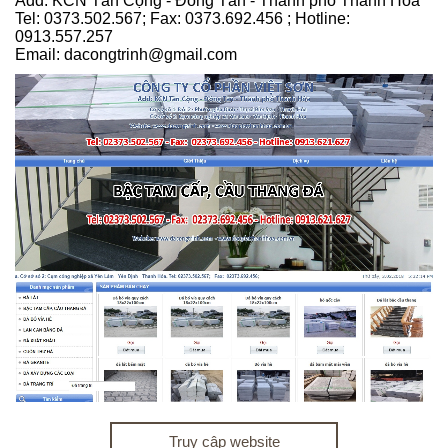
Add: KCN Tân Cộng - Đông Tân - Thành phố Thanh Hóa
Tel: 0373.502.567; Fax: 0373.692.456 ; Hotline:
0913.557.257
Email: dacongtrinh@gmail.com
Truy cập website