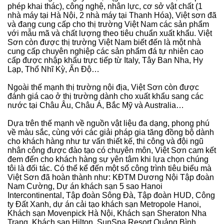
phép khai thác), công nghệ, nhân lực, cơ sở vật chất (1
nhà máy tại Hà Nội, 2 nhà máy tại Thanh Hóa), Việt sơn đã
và đang cung cấp cho thị trường Việt Nam các sản phẩm
với mẫu mã và chất lượng theo tiêu chuẩn xuất khẩu. Việt
Sơn còn được thị trường Việt Nam biết đến là một nhà
cung cấp chuyên nghiệp các sản phẩm đá tự nhiên cao
cấp được nhập khẩu trực tiếp từ Italy, Tây Ban Nha, Hy
Lạp, Thổ Nhĩ Kỳ, Ấn Độ…
Ngoài thế mạnh thị trường nội địa, Việt Sơn còn được
đánh giá cao ở thị trường dành cho xuất khẩu sang các
nước tại Châu Âu, Châu Á, Bắc Mỹ và Australia…
Dựa trên thế mạnh về nguồn vật liệu đa dạng, phong phú
về màu sắc, cùng với các giải pháp gia tăng đồng bộ dành
cho khách hàng như tư vấn thiết kế, thi công và đội ngũ
nhân công được đào tạo có chuyên môn, Việt Sơn cam kết
đem đến cho khách hàng sự yên tâm khi lựa chọn chúng
tôi là đối tác. Có thể kể đến một số công trình tiêu biểu mà
Việt Sơn đã hoàn thành như: KĐTM Dương Nội Tập đoàn
Nam Cường, Dự án khách sạn 5 sao Hanoi
Intercontinental, Tập đoàn Sông Đà, Tập đoàn HUD, Công
ty Đất Xanh, dự án cải tạo khách sạn Metropole Hanoi,
Khách sạn Movenpick Hà Nội, Khách sạn Sheraton Nha
Trang, Khách sạn Hilton, SunSpa Resort Quảng Bình.