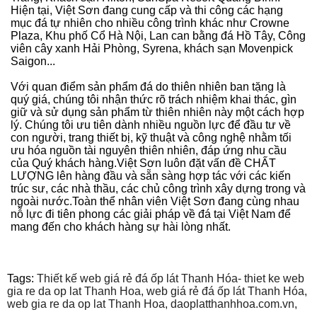
Hiện tại, Việt Sơn đang cung cấp và thi công các hạng
mục đá tự nhiên cho nhiều công trình khác như Crowne
Plaza, Khu phố Cổ Hà Nội, Lan can bằng đá Hồ Tây, Công
viên cây xanh Hải Phòng, Syrena, khách sạn Movenpick
Saigon...
Với quan điểm sản phẩm đá do thiên nhiên ban tặng là
quý giá, chúng tôi nhận thức rõ trách nhiệm khai thác, gìn
giữ và sử dụng sản phẩm từ thiên nhiên này một cách hợp
lý. Chúng tôi ưu tiên dành nhiều nguồn lực để đầu tư về
con người, trang thiết bị, kỹ thuật và công nghệ nhằm tối
ưu hóa nguồn tài nguyên thiên nhiên, đáp ứng nhu cầu
của Quý khách hàng.Việt Sơn luôn đặt vấn đề CHẤT
LƯỢNG lên hàng đầu và sẵn sàng hợp tác với các kiến
trúc sư, các nhà thầu, các chủ công trình xây dựng trong và
ngoài nước.Toàn thể nhân viên Việt Sơn đang cùng nhau
nỗ lực đi tiên phong các giải pháp về đá tại Việt Nam để
mang đến cho khách hàng sự hài lòng nhất.
Tags:
Thiết kế web giá rẻ đá ốp lát Thanh Hóa- thiet ke web
gia re da op lat Thanh Hoa,
web giá rẻ đá ốp lát Thanh Hóa,
web gia re da op lat Thanh Hoa,
daoplatthanhhoa.com.vn,