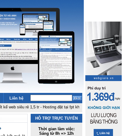
Liên hệ
 siêu rẻ 1,5 tr
-
Hosting đặt tại fpt không hạn chế băng thông, dung lượng 5
HỖ TRỢ TRỰC TUYẾN
Thời gian làm việc:
P
Sáng từ 8h => 12h