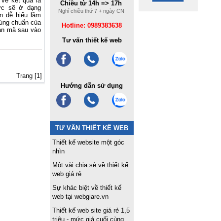
về kết quả là
Chiều từ 14h => 17h
ợc sẽ ở dạng
Nghỉ chiều thứ 7 + ngày CN
ện dễ hiểu lầm
đúng chuẩn của
Hotline: 0989383638
ạn mã sau vào
Tư vấn thiết kế web
Trang [1]
Hướng dẫn sử dụng
TƯ VẤN THIẾT KẾ WEB
Thiết kế website một góc
nhìn
Một vài chia sẻ về thiết kế
web giá rẻ
Sự khác biệt về thiết kế
web tại webgiare.vn
Thiết kế web site giá rẻ 1,5
triệu - mức giá cuối cùng