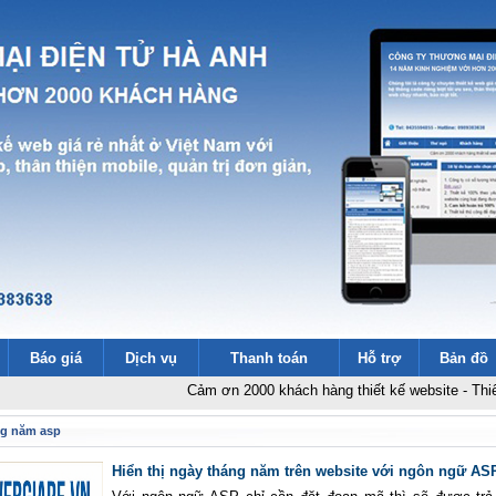
Báo giá
Dịch vụ
Thanh toán
Hỗ trợ
Bản đồ
Cảm ơn 2000 khách hàng thiết kế website
-
Thiết kế web
g năm asp
Hiển thị ngày tháng năm trên website với ngôn ngữ AS