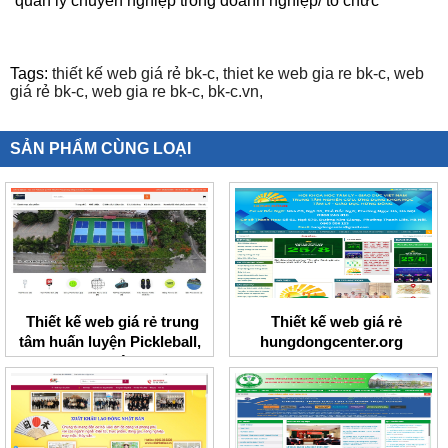
quản lý chuyên nghiệp trong doanh nghiệp/ tổ chức
Tags:
thiết kế web giá rẻ bk-c,
thiet ke web gia re bk-c,
web
giá rẻ bk-c,
web gia re bk-c,
bk-c.vn,
SẢN PHẨM CÙNG LOẠI
Thiết kế web giá rẻ trung
Thiết kế web giá rẻ
tâm huấn luyện Pickleball,
hungdongcenter.org
Tennis I Việt Nam