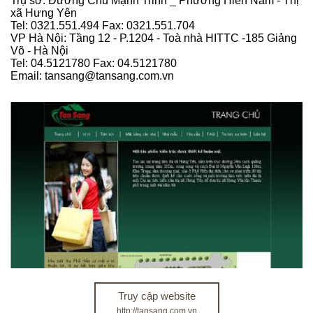
Trụ sở: Đường Chu Mạnh Trinh _ Phường Hiến Nam - Thị
xã Hưng Yên
Tel: 0321.551.494 Fax: 0321.551.704
VP Hà Nội: Tầng 12 - P.1204 - Toà nhà HITTC -185 Giảng
Võ - Hà Nội
Tel: 04.5121780 Fax: 04.5121780
Email: tansang@tansang.com.vn
Truy cập website
http://tansang.com.vn