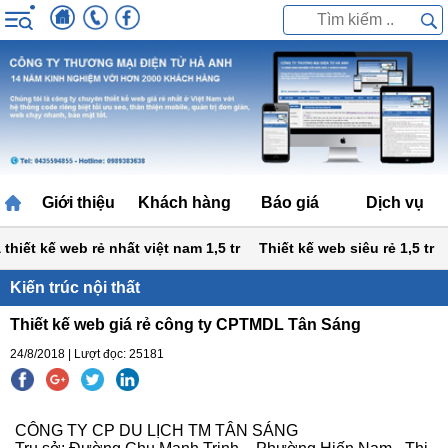
Giới thiệu
Khách hàng
Báo giá
Dịch vụ
iết kế web rẻ nhất việt nam 1,5 tr
Thiết kế web siêu rẻ 1,5 tr
H
Kiến trúc nội thất
Thiết kế web giá rẻ công ty CPTMDL Tân Sáng
24/8/2018 | Lượt đọc: 25181
CÔNG TY CP DU LỊCH TM TÂN SÁNG