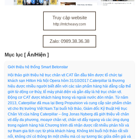
Truy cập website
http://mtcheavy.com
Zalo: 0989.38.36.38
Mục lục
[
Ẩn/Hiện
]
Giới thiệu hệ thống Smart Betonstar
Hội thảo giới thiệu hệ trục chân vịt CAT lần đầu tiên được tổ chức tại
khách sạn Hilton Hà Nội Opera hôm 31/10/2017.Caterpillar là thương
hiệu được nhiều người biết đến với các sản phẩm hàng hải đẳng cấp thế
giới từ động cơ thủy, tổ máy phát điện và gần đây là hệ trục chân vịt.
Động cơ CAT được khách hàng trong và ngoài nước đón nhận. Từ năm
2013, Caterpillar đã mua lại Berg Propulsion và cung cấp sản phẩm chân
vịt cho thị trường Việt Nam.Tại buổi hội thảo, Giám đốc Kỹ thuật Hệ trục
Chân Vịt của hãng Caterpillar – ông Jonas Nyberg đã giới thiệu về chân
vịt đẩy đa phương, moayơ chân vịt, chân vịt đẩy ngang và các ứng dụng
trong ngành hàng hải.Chương trình đã nhận được rất nhiều phản hồi và
sự tham gia tích cực từ phía khách hàng. Không khí buổi hội thảo rất sôi
nổi, không chỉ có thông tin một chiều mà có sự tương tác giữa diễn giả và