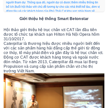
người tham dự. Thông qua đó, người dự có được thêm nhiều thông tin
bổ ích.Buổi hội thảo với chủ đề tương tự cho các nhà thiết kế tàu, đơn vị
đóng tàu và các khách hàng của Phú Thái Cat khu vực phía Nam sẽ
được tổ chức tại thành phố Hồ Chí Minh ngày 2 tháng 11 năm 2017. Và
Giới thiệu hệ thống Smart Betonstar
trong thời gian tới, hy vọng những hội thảo như vậy sẽ được tổ chức ở
các tỉnh khác để thông tin đến được với nhiều khách hàng hơn nữa.
Hội thảo giới thiệu hệ trục chân vịt CAT lần đầu tiên
được tổ chức tại khách sạn Hilton Hà Nội Opera hôm
31/10/2017.
Caterpillar là thương hiệu được nhiều người biết đến
với các sản phẩm hàng hải đẳng cấp thế giới từ động
cơ thủy, tổ máy phát điện và gần đây là hệ trục chân vịt.
Động cơ CAT được khách hàng trong và ngoài nước
đón nhận. Từ năm 2013, Caterpillar đã mua lại Berg
Propulsion và cung cấp sản phẩm chân vịt cho thị
trường Việt Nam.