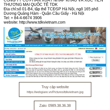
CÔNG TY CỔ PHẦN XUẤT NHẬP KHẨU VÀ XÚC TIẾN
THƯƠNG MẠI QUỐC TẾ TDK
Địa chỉ:số 01-B4, tập thể TCĐSP Hà Nội, ngõ 165 phố
Dương Quảng Hàm - Quận Cầu Giấy - Hà Nội
Tel: + 84-4-6674 3906
website: http://www.tdkvietnam.com
Truy cập website
https://webgiare.vn/Pictures/tdkvietnam.jpg
Zalo: 0989.38.36.38