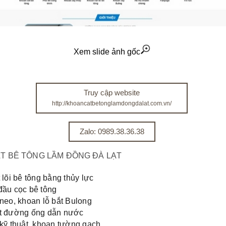
Xem slide ảnh gốc
Truy cập website
http://khoancatbetonglamdongdalat.com.vn/
Zalo: 0989.38.36.38
T BÊ TÔNG LẦM ĐỒNG ĐÀ LẠT
t lõi bê tông bằng thủy lực
đầu cọc bê tông
 neo, khoan lỗ bắt Bulong
t đường ống dẫn nước
ỗ kỹ thuật, khoan tường gạch