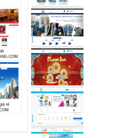
eb
ANG.COM
giá rẻ
.COM