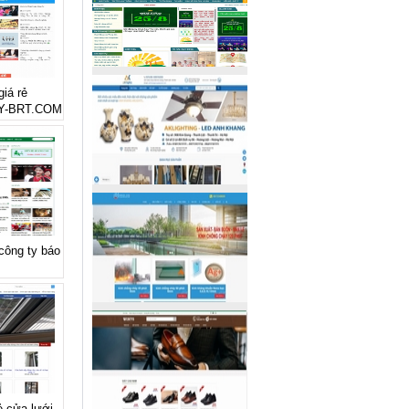
giá rẻ
Y-BRT.COM
 công ty báo
ẻ cửa lưới