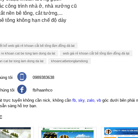
ác công trình nhà ở, nhà xưởng cũ
cắt nền bê tông, c
ắt tường,...
bê tông không hạn chế độ dày
ết kế web giá rẻ khoan cắt bê tông lâm đồng đà lat
a re khoan cat be tong lam dong da lat
web giá rẻ khoan cắt bê tông lâm đồng đà lạt
n cat be tong lam dong da lat
khoancatbetonglamdong
úng tôi
0989383638
húng tôi
fb/haanhco
át trực tuyến không cần nick, không cần
fb, sky, zalo, vb
góc dưới bên phải 
 sẵn sàng hỗ trợ bạn.
C