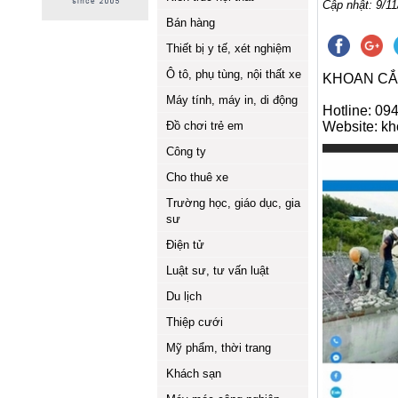
Cập nhật: 9/11
Bán hàng
Thiết bị y tế, xét nghiệm
Ô tô, phụ tùng, nội thất xe
KHOAN CẮ
Máy tính, máy in, di động
Hotline: 0
Đồ chơi trẻ em
Website: k
Công ty
Cho thuê xe
Trường học, giáo dục, gia
sư
Điện tử
Luật sư, tư vấn luật
Du lịch
Thiệp cưới
Mỹ phẩm, thời trang
Khách sạn