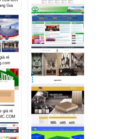
àng Gia
giá rẻ
ng.com
e giá rẻ
MC.COM