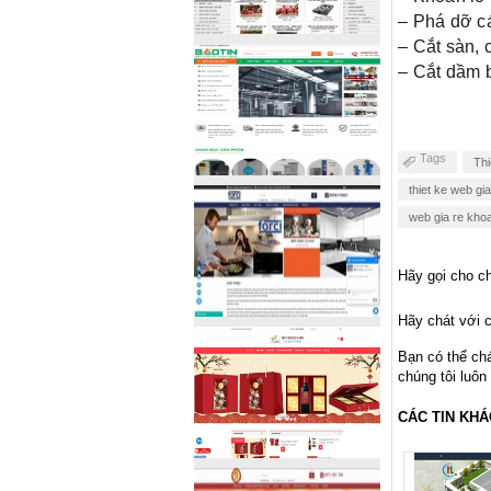
– Phá dỡ c
– Cắt sàn, 
– Cắt dầm 
Tags
Thi
thiet ke web gi
web gia re khoa
Hãy gọi cho ch
Hãy chát với c
Bạn có thể ch
chúng tôi luôn
CÁC TIN KHÁ