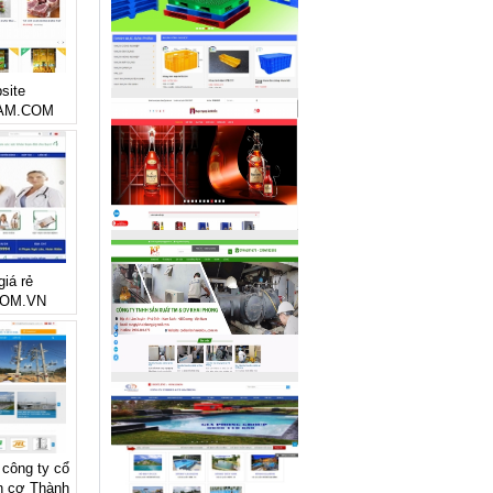
site
AM.COM
giá rẻ
COM.VN
 công ty cổ
n cơ Thành