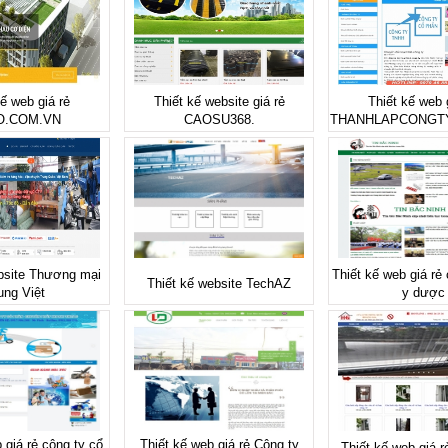
kế web giá rẻ
Thiết kế website giá rẻ
Thiết kế web 
O.COM.VN
CAOSU368.
THANHLAPCONGT
bsite Thương mại
Thiết kế web giá rẻ
Thiết kế website TechAZ
ung Việt
y dược
 giá rẻ công ty cổ
Thiết kế web giá rẻ Công ty
Thiết kế web giá r