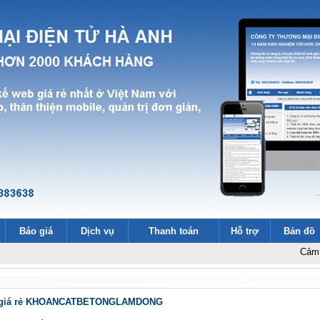
Báo giá
Dịch vụ
Thanh toán
Hỗ trợ
Bản đồ
Cảm ơn 2000 k
b giá rẻ KHOANCATBETONGLAMDONG