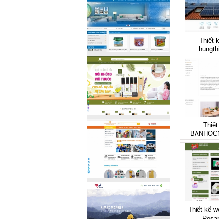
Thiết 
hungth
Thiết
BANHOC
Thiết kế w
Rosar