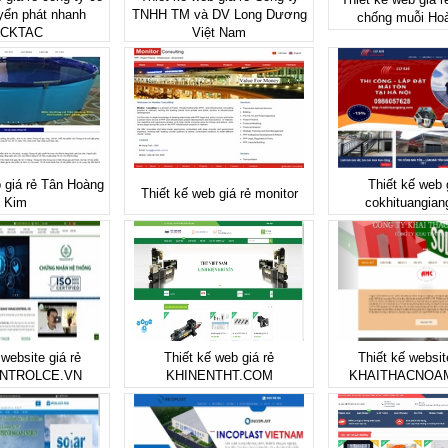
yển phát nhanh
TNHH TM và DV Long Dương
chống muỗi Ho
ICKTAC
Việt Nam
 giá rẻ Tân Hoàng
Thiết kế web 
Thiết kế web giá rẻ monitor
Kim
cokhituangia
 website giá rẻ
Thiết kế web giá rẻ
Thiết kế websit
NTROLCE.VN
KHINENTHT.COM
KHAITHACNOA