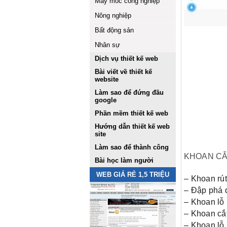
Máy móc công nghiệp
Nông nghiệp
Bất động sản
Nhân sự
Dịch vụ thiết kế web
Bài viết về thiết kế
website
Làm sao để đứng đầu
google
Phần mềm thiết kế web
Hướng dẫn thiết kế web
site
Làm sao để thành công
KHOAN CẮ
Bài học làm người
WEB GIÁ RẺ 1,5 TRIỆU
– Khoan rú
– Đập phá 
– Khoan lỗ
– Khoan cắ
– Khoan l