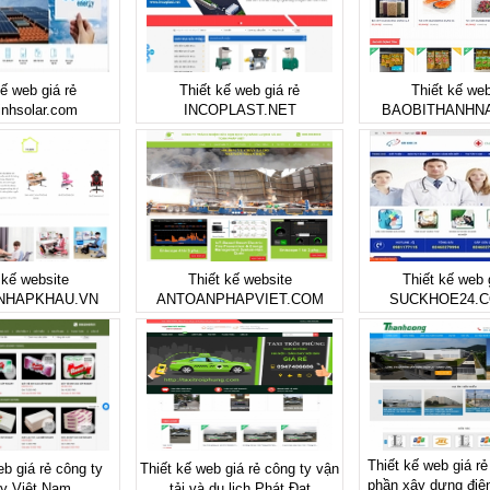
kế web giá rẻ
Thiết kế web giá rẻ
Thiết kế web
inhsolar.com
INCOPLAST.NET
BAOBITHANHN
 kế website
Thiết kế website
Thiết kế web 
NHAPKHAU.VN
ANTOANPHAPVIET.COM
SUCKHOE24.
Thiết kế web giá rẻ
eb giá rẻ công ty
Thiết kế web giá rẻ công ty vận
phần xây dựng điệ
y Việt Nam
tải và du lịch Phát Đạt