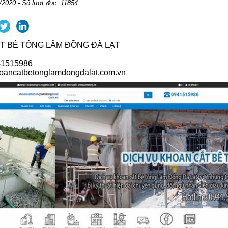
/2020 - Số lượt đọc: 11854
T BÊ TÔNG LÂM ĐỒNG ĐÀ LẠT
941515986
hoancatbetonglamdongdalat.com.vn