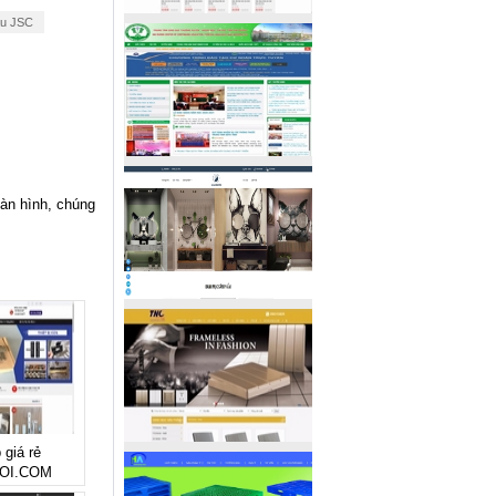
ầu JSC
àn hình, chúng
 giá rẻ
OI.COM