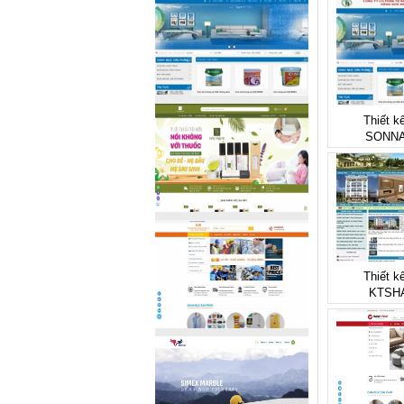
Thiết k
SONN
Thiết k
KTSH