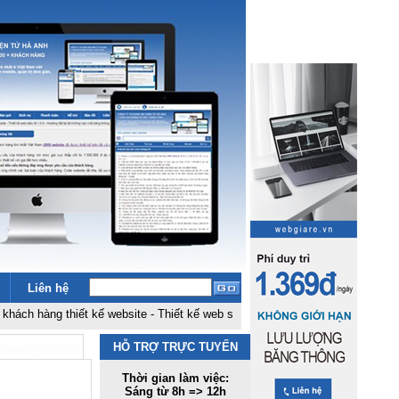
Liên hệ
àng thiết kế website
-
Thiết kế web siêu rẻ 1,5 tr
-
Hosting đặt tại fpt không
HỖ TRỢ TRỰC TUYẾN
Thời gian làm việc:
Sáng từ 8h => 12h