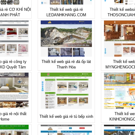
giá rẻ CƠ KHÍ NỘI
Thiết kế web giá rẻ
Thiết kế websi
MẠNH PHÁT
LEDANHKHANG.COM
THOSONCUAH
b giá rẻ công ty
Thiết kế web giá rẻ đá ốp lát
Thiết kế web
PXD Quyết Tâm
Thanh Hóa
MYNGHENGOCB
 giá rẻ nội thất
Thiết kế we
Thiết kế web giá rẻ tủ bếp xinh
Home
KINHCHONGC