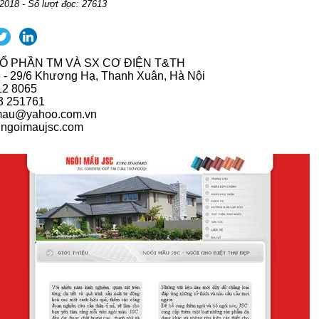
2018 - Số lượt đọc: 27613
Ổ PHẦN TM VÀ SX CƠ ĐIỆN T&TH
 3 - 29/6 Khương Hạ, Thanh Xuân, Hà Nội
212 8065
03 251761
imau@yahoo.com.vn
ngoimaujsc.com