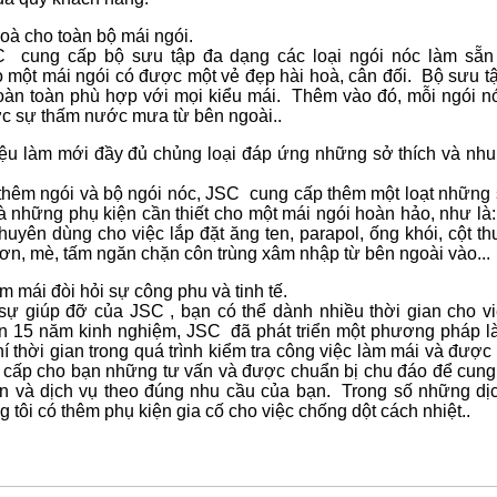
oà cho toàn bộ mái ngói.
 cung cấp bộ sưu tập đa dạng các loại ngói nóc làm sẵn 
 một mái ngói có được một vẻ đẹp hài hoà, cân đối. Bộ sưu t
oàn toàn phù hợp với mọi kiểu mái. Thêm vào đó, mỗi ngói nó
ợc sự thấm nước mưa từ bên ngoài..
iệu làm mới đầy đủ chủng loại đáp ứng những sở thích và nhu
thêm ngói và bộ ngói nóc, JSC cung cấp thêm một loạt những
 những phụ kiện cần thiết cho một mái ngói hoàn hảo, như là:
huyên dùng cho việc lắp đặt ăng ten, parapol, ống khói, cột thu
sơn, mè, tấm ngăn chặn côn trùng xâm nhập từ bên ngoài vào...
m mái đòi hỏi sự công phu và tinh tế.
sự giúp đỡ của JSC , bạn có thể dành nhiều thời gian cho vi
n 15 năm kinh nghiệm, JSC đã phát triển một phương pháp 
hí thời gian trong quá trình kiểm tra công việc làm mái và được
 cấp cho bạn những tư vấn và được chuẩn bị chu đáo để cung
n và dịch vụ theo đúng nhu cầu của bạn. Trong số những dịc
g tôi có thêm phụ kiện gia cố cho việc chống dột cách nhiệt..