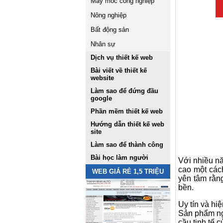
Máy móc công nghiệp
Nông nghiệp
Bất động sản
Nhân sự
Dịch vụ thiết kế web
Bài viết về thiết kế
website
Làm sao để đứng đầu
google
Phần mềm thiết kế web
Hướng dẫn thiết kế web
site
Làm sao để thành công
Bài học làm người
Với nhiều nă
cao một các
WEB GIÁ RẺ 1,5 TRIỆU
yên tâm rằn
bền.
Uy tín và hi
Sản phẩm ng
cầu tinh tế 