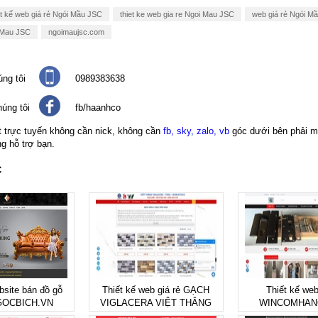
t kế web giá rẻ Ngói Mầu JSC
thiet ke web gia re Ngoi Mau JSC
web giá rẻ Ngói M
 Mau JSC
ngoimaujsc.com
ng tôi
0989383638
úng tôi
fb/haanhco
t trực tuyến không cần nick, không cần
fb, sky, zalo, vb
góc dưới bên phải m
ng hỗ trợ bạn.
C
bsite bán đồ gỗ
Thiết kế web giá rẻ GẠCH
Thiết kế web
OCBICH.VN
VIGLACERA VIỆT THẮNG
WINCOMHAN