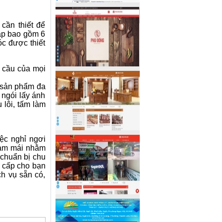
cần thiết để
ập bao gồm 6
c được thiết
 cầu của mọi
 sản phẩm đa
 ngói lấy ánh
 lôi, tấm làm
ệc nghỉ ngơi
làm mái nhằm
 chuẩn bị chu
 cấp cho bạn
h vụ sẵn có,