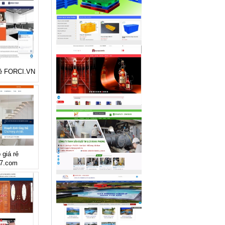
 rẻ FORCI.VN
 giá rẻ
7.com