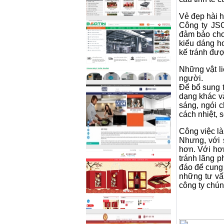
Vẻ đẹp hài h
Công ty JSC
đảm bảo cho
kiểu dáng h
kế tránh đư
Những vật l
người.
Để bổ sung 
dạng khác và
sáng, ngói c
cách nhiệt, 
Công việc là
Nhưng, với 
hơn. Với hơ
tránh lãng p
đáo để cung
những tư vấ
công ty chún