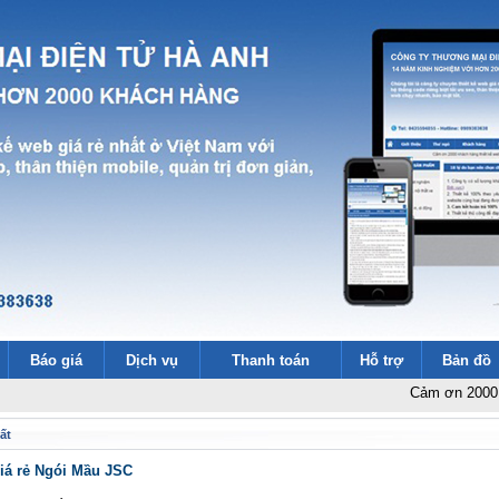
Báo giá
Dịch vụ
Thanh toán
Hỗ trợ
Bản đồ
Cảm ơn 2000 khách h
ất
giá rẻ Ngói Mầu JSC