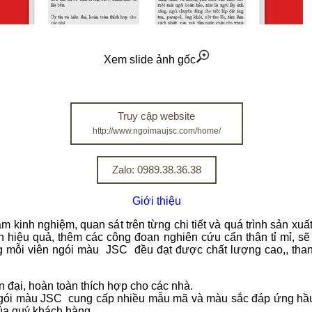
Xem slide ảnh gốc
Truy cập website
http://www.ngoimaujsc.com/home/
Zalo: 0989.38.36.38
Giới thiệu
m kinh nghiệm, quan sát trên từng chi tiết và quá trình sản xuấ
h hiệu quả, thêm các công đoạn nghiên cứu cẩn thận tỉ mỉ, s
g mỗi viên ngói màu JSC đều đạt được chất lượng cao,, than
ện đại, hoàn toàn thích hợp cho các nhà.
ói màu JSC cung cấp nhiều mẫu mã và màu sắc đáp ứng hầu
của quý khách hàng.