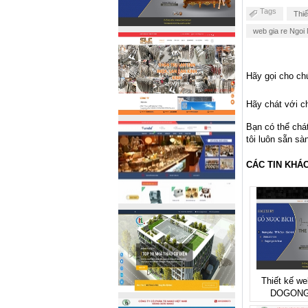
Tags
Thiế
web gia re Ngoi
Hãy gọi cho chú
Hãy chát với ch
Bạn có thể chá
tôi luôn sẵn sà
CÁC TIN KHÁ
Thiết kế we
DOGONG