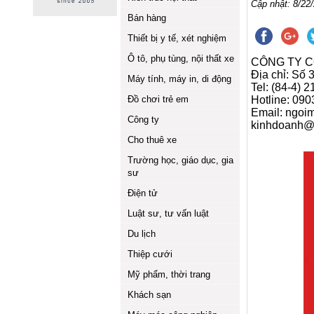
Cập nhật: 8/22/
Bán hàng
Thiết bị y tế, xét nghiệm
Ô tô, phụ tùng, nội thất xe
CÔNG TY C
Địa chỉ: Số
Máy tính, máy in, di động
Tel: (84-4) 
Đồ chơi trẻ em
Hotline: 09
Email: ngo
Công ty
kinhdoanh@
Cho thuê xe
Trường học, giáo dục, gia
sư
Điện tử
Luật sư, tư vấn luật
Du lịch
Thiệp cưới
Mỹ phẩm, thời trang
Khách sạn