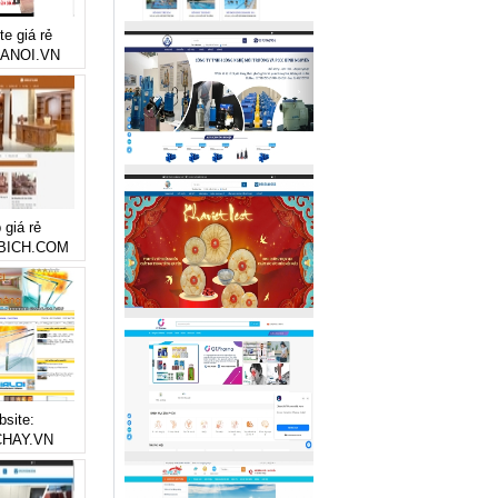
te giá rẻ
ANOI.VN
 giá rẻ
ICH.COM
bsite:
HAY.VN