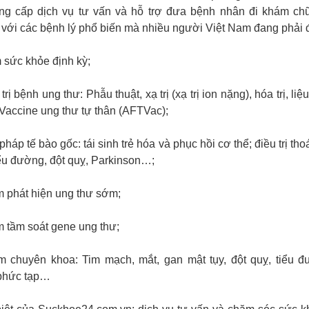
ng cấp dịch vụ tư vấn và hỗ trợ đưa bệnh nhân đi khám ch
với các bệnh lý phổ biến mà nhiều người Việt Nam đang phải đ
 sức khỏe định kỳ;
 trị bệnh ung thư: Phẫu thuật, xạ trị (xạ trị ion nặng), hóa trị, l
 Vaccine ung thư tự thân (AFTVac);
 pháp tế bào gốc: tái sinh trẻ hóa và phục hồi cơ thể; điều trị th
iểu đường, đột quỵ, Parkinson…;
m phát hiện ung thư sớm;
m tầm soát gene ung thư;
m chuyên khoa: Tim mạch, mắt, gan mật tụy, đột quỵ, tiểu 
 phức tạp…