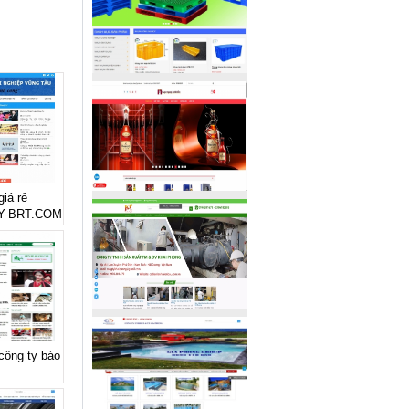
giá rẻ
Y-BRT.COM
 công ty báo