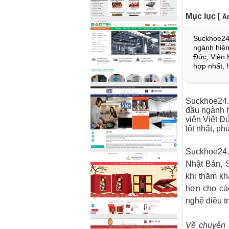
Mục lục
[
Ẩn
Suckhoe24.
ngành hiện
Đức, Viện 
hợp nhất, 
Suckhoe24.
đầu ngành h
viện Việt Đ
tốt nhất, ph
Suckhoe24.
Nhật Bản, 
khi thăm kh
hơn cho cá
nghệ điều tr
Về chuyên