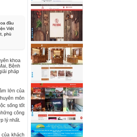
hoa đầu
ện Việt
t, phù
huyên khoa
Mai, Bệnh
giải pháp
tâm lớn của
chuyên môn
ộc sống tốt
 những công
ợp lý nhất.
 của khách