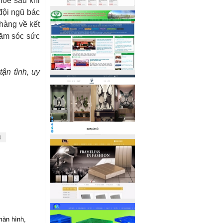
hỏe sau khi
đội ngũ bác
 hàng về kết
hăm sóc sức
ận tình, uy
4
màn hình,