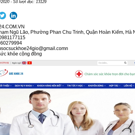
/2020 - Số lượt đọc: 13129
4.COM.VN
 Phạm Ngũ Lão, Phường Phan Chu Trinh, Quận Hoàn Kiếm, Hà 
 0981177115
2460279994
msocsuckhoe24gio@gmail.comn
sức khỏe cộng đồng