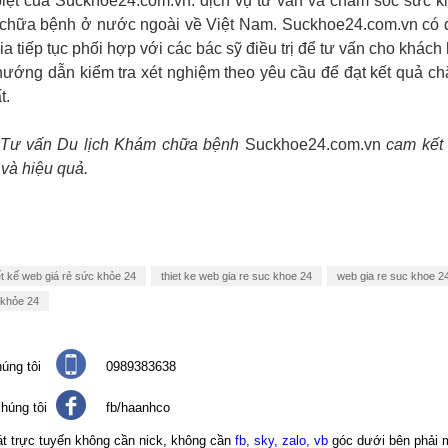
biệt của
Suckhoe24.com.vn
:
dịch vụ tư vấn và chăm sóc sức k
 chữa bệnh ở nước ngoài về Việt Nam.
Suckhoe24.com.vn
có 
a tiếp tục phối hợp với các bác sỹ điều trị để tư vấn cho khách
ướng dẫn kiểm tra xét nghiệm theo yêu cầu để đạt kết quả c
t.
Tư vấn Du lịch Khám chữa bệnh
Suckhoe24.com.vn
cam kết t
 và hiệu quả.
ết kế web giá rẻ sức khỏe 24
thiet ke web gia re suc khoe 24
web gia re suc khoe 2
 khỏe 24
úng tôi
0989383638
húng tôi
fb/haanhco
át trực tuyến không cần nick, không cần
fb, sky, zalo, vb
góc dưới bên phải 