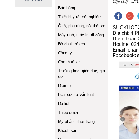
Cập nhật: 9/11
Bán hàng
Thiết bị y tế, xét nghiệm
Ô tô, phụ tùng, nội thất xe
SUCKHOE2
Địa chỉ: 4
Máy tính, máy in, di động
Điện thoại:
Đồ chơi trẻ em
Hotline: 0
Email: cha
Công ty
Facebook: 
Cho thuê xe
Trường học, giáo dục, gia
sư
Điện tử
Luật sư, tư vấn luật
Du lịch
Thiệp cưới
Mỹ phẩm, thời trang
Khách sạn