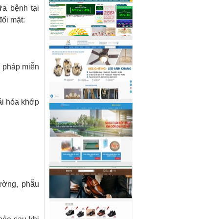
ữa bệnh tại
ối mặt:
iệu pháp miễn
oái hóa khớp
đường, phẫu