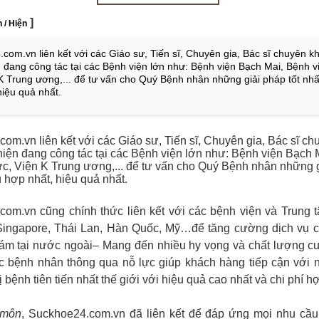
]
 / Hiện
com.vn liên kết với các Giáo sư, Tiến sĩ, Chuyên gia, Bác sĩ chuyên k
 đang công tác tại các Bệnh viện lớn như: Bệnh viện Bạch Mai, Bệnh vi
K Trung ương,... để tư vấn cho Quý Bệnh nhân những giải pháp tốt nhấ
hiệu quả nhất.
com.vn
liên kết với các Giáo sư, Tiến sĩ, Chuyên gia, Bác sĩ c
iện đang công tác tại các Bệnh viện lớn như: Bệnh viện Bạch 
ức, Viện K Trung ương,... để tư vấn cho Quý Bệnh nhân những 
ù hợp nhất, hiệu quả nhất.
com.vn
cũng chính thức liên kết với các bệnh viện và Trung 
Singapore, Thái Lan, Hàn Quốc, Mỹ…để tăng cường dịch vụ 
ám tại nước ngoài– Mang đến nhiều hy vọng và chất lượng cu
c bệnh nhân thông qua nỗ lực giúp khách hàng tiếp cận với
ị bệnh tiên tiến nhất thế giới với hiệu quả cao nhất và chi phí h
 môn
,
Suckhoe24.com.vn
đã liên kết để đáp ứng mọi nhu cầu