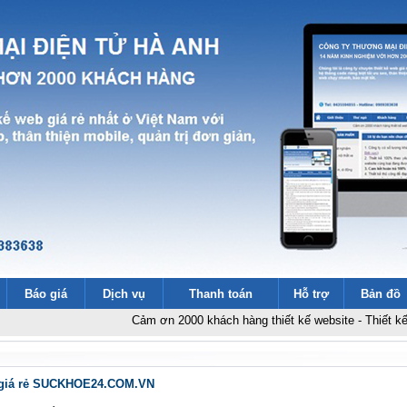
Báo giá
Dịch vụ
Thanh toán
Hỗ trợ
Bản đồ
Cảm ơn 2000 khách hàng thiết kế website
-
Thiết kế web siêu 
 giá rẻ SUCKHOE24.COM.VN