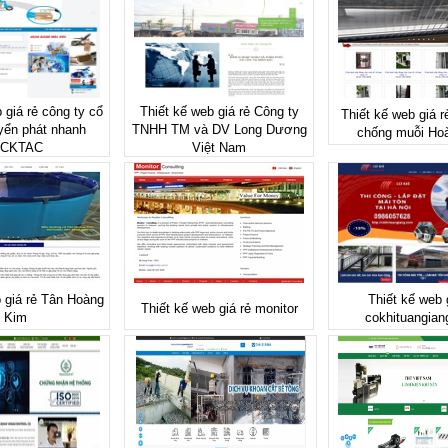
 giá rẻ công ty cổ
Thiết kế web giá rẻ Công ty
Thiết kế web giá r
yển phát nhanh
TNHH TM và DV Long Dương
chống muỗi Ho
ICKTAC
Việt Nam
 giá rẻ Tân Hoàng
Thiết kế web 
Thiết kế web giá rẻ monitor
Kim
cokhituangia