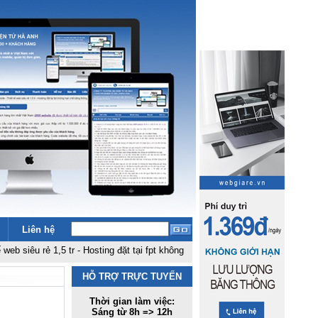
Liên hệ
rẻ 1,5 tr
-
Hosting đặt tại fpt không hạn chế băng thông, dung lượng 500k - 
HỖ TRỢ TRỰC TUYẾN
Thời gian làm việc:
Sáng từ 8h => 12h