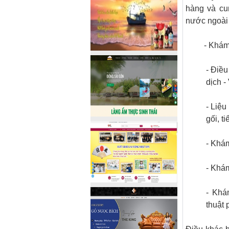
hàng và cu
nước ngoài 
- Khám
- Điều
dịch -
- Liệu
gối, t
- Khá
- Khá
- Khá
thuật