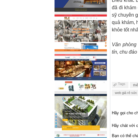
Điều khác 
đã đi khám
sỹ chuyên gi
quả khám, h
khỏe tốt nhấ
Văn phòng 
tín, chu đáo
Tags
thi
web giá rẻ sức
Hãy gọi cho ch
Hãy chát với c
Bạn có thể ch