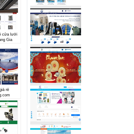
ẻ cửa lưới
àng Gia
giá rẻ
ng.com