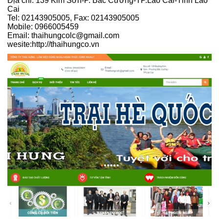
Địa chỉ: 139 Kim Sơn-P. Bắc Cường-TP.Lào Cai-Tỉnh Lào
Cai
Tel: 02143905005, Fax: 02143905005
Mobile: 0966005459
Email: thaihungcolc@gmail.com
wesite:http://thaihungco.vn