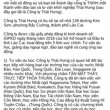
với một số đồng sự và bạn bè thành lập công ty TNHH một
thành viên đào tạo và tư vấn khởi nghiệp Thái Hưng (sau
đây gọi tắt là Công ty Thái Hưng).
Công ty Thái Hưng có trụ sở tại số nhà 139 đường Kim
Sơn, phường Bắc Cường, thành phố Lào Cai.
Công ty được cấp giấy phép đăng kí kinh doanh số:
/GPKD ngày tháng năm 2018 của Sở Kế hoạch và Đầu tư
tỉnh Lào Cai, hoạt động trên 5 lĩnh vực chính: Tư vấn du
học, giảng dạy ngoại ngữ, đào tạo nghề và cung ứng lao
động.
1) Tư vấn du học: Công ty Thái Hưng có quan hệ đối tác
trực tiếp với hàng loạt các trường học của các nước Nhật
Bản, Hàn Quốc, Trung Quốc, Đài Loan, Singapore và
nhiều nước khác. Với phương châm TẬN MẮT THẤY,
TRỰC TIẾP THỎA THUẬN, Công ty đã tới làm việc với
các trường như Nhật ngữ Naganuma Tokyo, Học viện
Kyosin (Nhật Bản), Koreatech, Đại học Hàng hải Pusan
(Hàn Quốc), Đại học Sư phạm Vân Nam, Đại học Giao
thông Vân Nam, Đại học Tài chính Vân Nam, Học viện
Côn Minh, Học viện Hồng Hà, Cao đẳng Kỹ thuật Song Hỉ
Tuyền Châu…(Trung Quốc). Công ty có các chương trình
du học cử nhân, trên đại học, thực tập sinh và du học