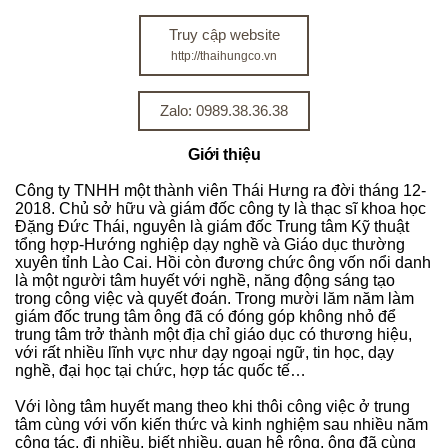
Truy cập website
http://thaihungco.vn
Zalo: 0989.38.36.38
Giới thiệu
Công ty TNHH một thành viên Thái Hưng ra đời tháng 12-
2018. Chủ sở hữu và giám đốc công ty là thạc sĩ khoa học
Đặng Đức Thái, nguyên là giám đốc Trung tâm Kỹ thuật
tổng hợp-Hướng nghiệp dạy nghề và Giáo dục thường
xuyên tỉnh Lào Cai. Hồi còn đương chức ông vốn nổi danh
là một người tâm huyết với nghề, năng động sáng tạo
trong công việc và quyết đoán. Trong mười lăm năm làm
giám đốc trung tâm ông đã có đóng góp không nhỏ để
trung tâm trở thành một địa chỉ giáo dục có thương hiệu,
với rất nhiều lĩnh vực như dạy ngoại ngữ, tin học, dạy
nghề, đại học tại chức, hợp tác quốc tế…
Với lòng tâm huyết mang theo khi thôi công việc ở trung
tâm cùng với vốn kiến thức và kinh nghiệm sau nhiều năm
công tác, đi nhiều, biết nhiều, quan hệ rộng, ông đã cùng