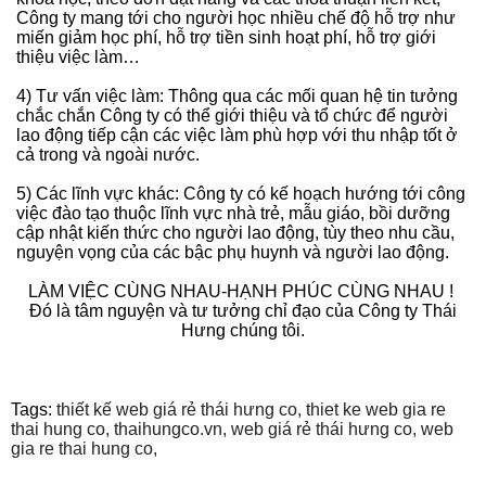
Công ty mang tới cho người học nhiều chế độ hỗ trợ như
miến giảm học phí, hỗ trợ tiền sinh hoạt phí, hỗ trợ giới
thiệu việc làm…
4) Tư vấn việc làm: Thông qua các mối quan hệ tin tưởng
chắc chắn Công ty có thể giới thiệu và tổ chức để người
lao động tiếp cận các việc làm phù hợp với thu nhập tốt ở
cả trong và ngoài nước.
5) Các lĩnh vực khác: Công ty có kế hoạch hướng tới công
việc đào tạo thuộc lĩnh vực nhà trẻ, mẫu giáo, bồi dưỡng
cập nhật kiến thức cho người lao động, tùy theo nhu cầu,
nguyện vọng của các bậc phụ huynh và người lao động.
LÀM VIỆC CÙNG NHAU-HẠNH PHÚC CÙNG NHAU !
Đó là tâm nguyện và tư tưởng chỉ đạo của Công ty Thái
Hưng chúng tôi.
Tags:
thiết kế web giá rẻ thái hưng co,
thiet ke web gia re
thai hung co,
thaihungco.vn,
web giá rẻ thái hưng co,
web
gia re thai hung co,