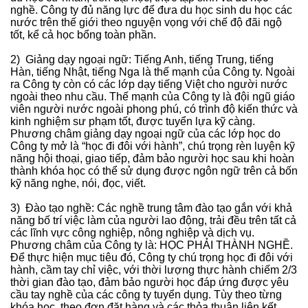
nghề. Công ty đủ năng lực để đưa du học sinh du học các
nước trên thế giới theo nguyện vọng với chế độ đãi ngộ
tốt, kể cả học bổng toàn phần.
2) Giảng dạy ngoại ngữ: Tiếng Anh, tiếng Trung, tiếng
Hàn, tiếng Nhật, tiếng Nga là thế mạnh của Công ty. Ngoài
ra Công ty còn có các lớp dạy tiếng Việt cho người nước
ngoài theo nhu cầu. Thế mạnh của Công ty là đội ngũ giáo
viên người nước ngoài phong phú, có trình độ kiến thức và
kinh nghiệm sư phạm tốt, được tuyển lựa kỹ càng.
Phương châm giảng dạy ngoại ngữ của các lớp học do
Công ty mở là “học đi đôi với hành”, chú trọng rèn luyện kỹ
năng hội thoại, giao tiếp, đảm bảo người học sau khi hoàn
thành khóa học có thể sử dụng được ngôn ngữ trên cả bốn
kỹ năng nghe, nói, đọc, viết.
3) Đào tạo nghề: Các nghề trung tâm đào tạo gắn với khả
năng bố trí việc làm của người lao động, trải đều trên tất cả
các lĩnh vực công nghiệp, nông nghiệp và dịch vụ.
Phương châm của Công ty là: HỌC PHẢI THÀNH NGHỀ.
Để thực hiện mục tiêu đó, Công ty chú trọng học đi đôi với
hành, cầm tay chỉ việc, với thời lượng thực hành chiếm 2/3
thời gian đào tạo, đảm bảo người học đáp ứng được yêu
cầu tay nghề của các công ty tuyển dụng. Tùy theo từng
khóa học, theo đơn đặt hàng và các thỏa thuận liên kết,