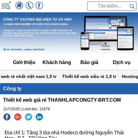
Giới thiệu
Khách hàng
Báo giá
Dịch vụ
eb rẻ nhất việt nam 1,5 tr
Thiết kế web siêu rẻ 1,5 tr
Hosting k
Công ty
Thiết kế web giá rẻ THANHLAPCONGTY-BRT.COM
11/7/2020 | Lượt đọc: 11879
Địa chỉ 1: Tầng 3 tòa nhà Hodeco đường Nguyễn Thái