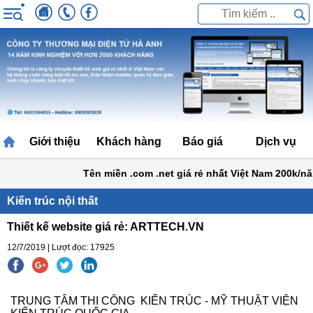
Giới thiệu
Khách hàng
Báo giá
Dịch vụ
Tên miền .com .net giá rẻ nhất Việt Nam 200k/năm
Kiến trúc nội thất
Thiết kế website giá rẻ: ARTTECH.VN
12/7/2019 | Lượt đọc: 17925
TRUNG TÂM THI CÔNG KIẾN TRÚC - MỸ THUẬT VIỆN