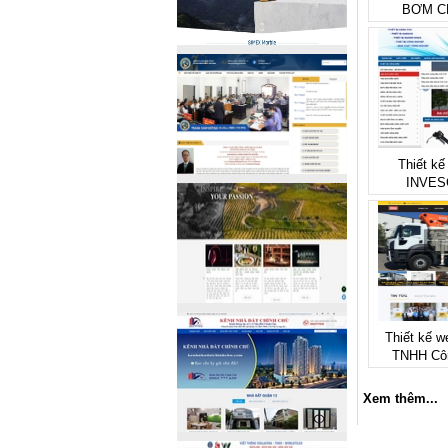
BƠM C
Thiết kế
INVES
Thiết kế w
TNHH Cô
Xem thêm...