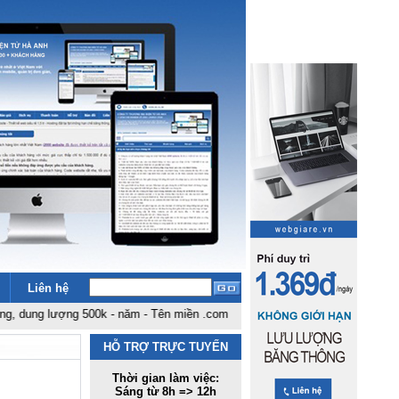
Liên hệ
 lượng 500k - năm
-
Tên miền .com .net giá rẻ nhất Việt Nam: 180k - năm
-
Bản
HỖ TRỢ TRỰC TUYẾN
Thời gian làm việc:
Sáng từ 8h => 12h