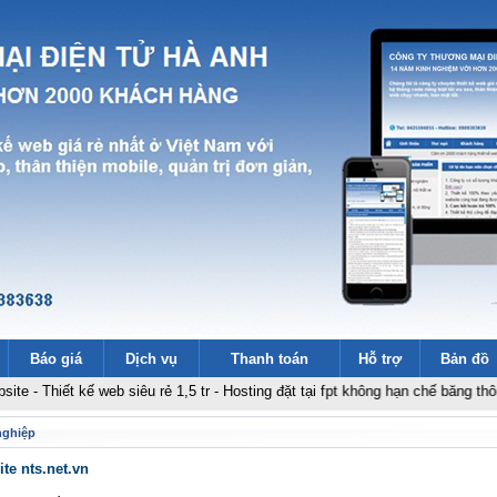
Báo giá
Dịch vụ
Thanh toán
Hỗ trợ
Bản đồ
ết kế web siêu rẻ 1,5 tr
-
Hosting đặt tại fpt không hạn chế băng thông, dung
nghiệp
ite nts.net.vn