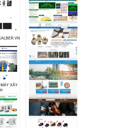
ẻ KALBER.VN
rẻ MÁY XÂY
H