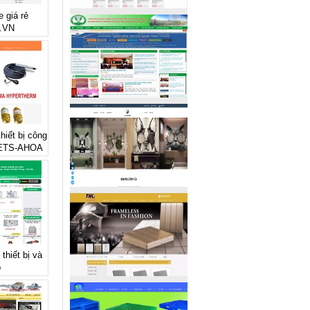
e giá rẻ
.VN
thiết bị công
 ETS-AHOA
thiết bị và
p