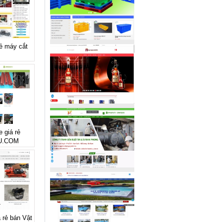
rẻ máy cắt
e giá rẻ
U.COM
á rẻ bán Vật