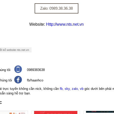
Zalo: 0989.38.36.38
Website:
Http://www.nts.net.vn
ết kế website nts.net.vn
úng tôi
0989383638
húng tôi
fb/haanhco
át trực tuyến không cần nick, không cần
fb, sky, zalo, vb
góc dưới bên phải 
 sẵn sàng hỗ trợ bạn.
C