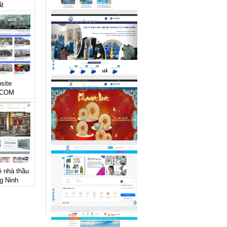
ất
site
.COM
ẻ nhà thầu
g Ninh