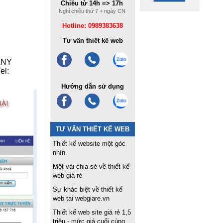
Chiều từ 14h => 17h
Nghỉ chiều thứ 7 + ngày CN
Hotline: 0989383638
Tư vấn thiết kế web
ANY
el:
Hướng dẫn sử dụng
TƯ VẤN THIẾT KẾ WEB
Thiết kế website một góc
nhìn
Một vài chia sẻ về thiết kế
web giá rẻ
Sự khác biệt về thiết kế
web tại webgiare.vn
Thiết kế web site giá rẻ 1,5
triệu - mức giá cuối cùng