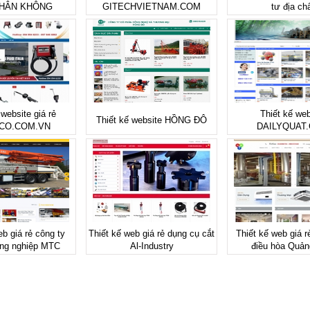
HÂN KHÔNG
GITECHVIETNAM.COM
tư địa ch
 website giá rẻ
Thiết kế web
Thiết kế website HỒNG ĐÔ
CO.COM.VN
DAILYQUAT
eb giá rẻ công ty
Thiết kế web giá rẻ dụng cụ cắt
Thiết kế web giá r
ng nghiệp MTC
Al-Industry
điều hòa Quản