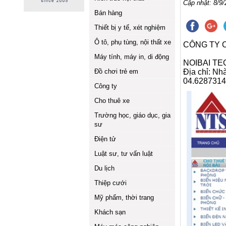
Cập nhật: 8/9/
Bán hàng
Thiết bị y tế, xét nghiệm
Ô tô, phụ tùng, nội thất xe
CÔNG TY C
Máy tính, máy in, di động
NOIBAI T
Đồ chơi trẻ em
Địa chỉ: Nh
04.6287314
Công ty
Cho thuê xe
Trường học, giáo dục, gia
sư
Điện tử
Luật sư, tư vấn luật
Du lịch
Thiệp cưới
Mỹ phẩm, thời trang
Khách sạn