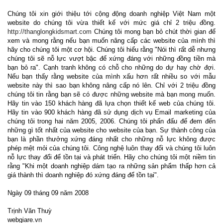
Chúng tôi xin giới thiệu tới cộng động doanh nghiệp Việt Nam một
website do chúng tôi vừa thiết kế với mức giá chỉ 2 triệu đồng.
http://thanglongkidsmart.com
Chúng tôi mong bạn bỏ chút thời gian để
xem và mong rằng nếu bạn muốn nâng cấp các website của mình thì
hãy cho chúng tôi một cơ hội. Chúng tôi hiểu rằng "Nói thì rất dễ nhưng
chúng tôi sẽ nỗ lực vượt bậc để xứng đáng với những đồng tiền mà
bạn bỏ ra". Cạnh tranh không có chỗ cho những do dự hay chờ đợi.
Nếu bạn thấy rằng website của mình xấu hơn rất nhiều so với mẫu
website này thì sao bạn không nâng cấp nó lên. Chỉ với 2 triệu đồng
chúng tôi tin rằng bạn sẽ có được những website mà bạn mong muốn.
Hãy tin vào 150 khách hàng đã lựa chọn thiết kế web của chúng tôi.
Hãy tin vào 900 khách hàng đã sử dụng dịch vụ Email marketing của
chúng tôi trong hai năm 2005, 2006. Chúng tôi phấn đấu để đem đến
những gì tốt nhất của website cho website của bạn. Sự thành công của
bạn là phần thưởng xứng đáng nhất cho những nỗ lực không được
phép mệt mỏi của chúng tôi. Công nghệ luôn thay đổi và chúng tôi luôn
nỗ lực thay đổi để tồn tại và phát triển. Hãy cho chúng tôi một niềm tin
rằng "Khi một doanh nghiệp dám tạo ra những sản phẩm thấp hơn cả
giá thành thì doanh nghiệp đó xứng đáng để tồn tại".
Ngày 09 tháng 09 năm 2008
Trịnh Văn Thuỳ
webgiare.vn