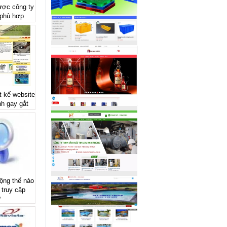
ược công ty
 phù hợp
 kế website
nh gay gắt
động thế nào
truy cập
?