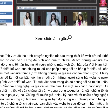
Xem slide ảnh gốc
một lĩnh vực đòi hỏi tính chuyên nghiệp rất cao trong thiết kế web bởi nếu khô
đừng có còn hơn. Đừng để hình ảnh của mình xấu đi bởi những website thiế
u đó chúng tôi tận tuỵ nghiên cứu những mẫu web tốt nhất của Việt Nam kết
ề thiết kế web của chúng tôi đã cho phép chúng tôi tự hào giới thiệu tới c
am một website thực sự tốt không những về giá mà còn về chất lượng. Chúng
này sẽ là một sự bất ngờ thú vị đối với những người sùng bái website nước
g lĩnh vực thiết kế web, Trí tuệ việt nam trong đó có chúng tôi đã tự tin khẳ
nh đẳng về công nghệ và giá cả với thế giới. Có một số khách hàng ngời Đứ
phẩm thiết kế của chúng tôi và hy vọng trong tương lai rất gần chúng tôi đ
site phục vụ họ. Chúng tôi muốn giới thiẹu kỹ hơn về rất nhiều công nghệ 
ới này nhưng sợ làm mất thời gian bạn đọc cũng như những khách hàng có
site và chúng tôi chỉ xin các bạn click vào website sau để cảm nhận một tì
n của chúng tôi tới khách hàng, Những người đã đặt niềm tin vào chúng tôi 