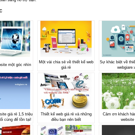
C
Một vài chia sẻ về thiết kế web
Sự khác biệt về thiế
site một góc nhìn
giá rẻ
webgiare.
ite giá rẻ 1,5 triệu
Thiết kế web giá rẻ và những
Cảm ơn khách hàn
ối cùng để tồn tại!
điều bạn nên biết
website