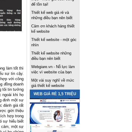
để tồn tại!
Thiết kế web giá rẻ và
những điều bạn nên biết
Cảm ơn khách hàng thiết
kế website
Thiết kế website - một góc
nhìn
Thiết kế website những
điều bạn nên biết
Webgiare.vn - Nỗ lực làm
ng làm tốt thì
việc vì website của bạn
u sự tin cậy.
 hợp với công
Một vài suy nghĩ về mức
ộng đồng doanh
giá thiết kế website
 tôi tin tưởng
WEB GIÁ RẺ 1,5 TRIỆU
 ngoài khi họ
ng định một sự
c đánh giá rất
ược giới thiệu
tích hợp trong
 sự hiểu biết
nh cảm, một sự
và vì họ chúng