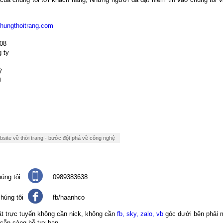
chungthoitrang.com
08
 ty
ỳ
n
site về thời trang - bước đột phá về công nghệ
úng tôi
0989383638
húng tôi
fb/haanhco
át trực tuyến không cần nick, không cần
fb, sky, zalo, vb
góc dưới bên phải 
 sẵn sàng hỗ trợ bạn.