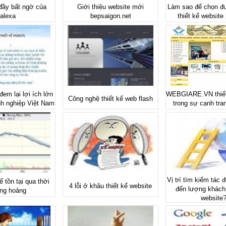
đầy bất ngờ của
Giới thiệu website mới
Làm sao để chọn đ
alexa
bepsaigon.net
thiết kế website
đem lại lợi ích lớn
WEBGIARE.VN thiết
Công nghệ thiết kế web flash
h nghiệp Việt Nam
trong sự cạnh tra
Vị trí tìm kiếm tác 
ể tồn tại qua thời
4 lỗi ở khâu thiết kế website
đến lượng khách 
ng hoảng
website