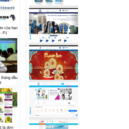
te của bạn
 - P1
 tháng đầu
8
t là đơn