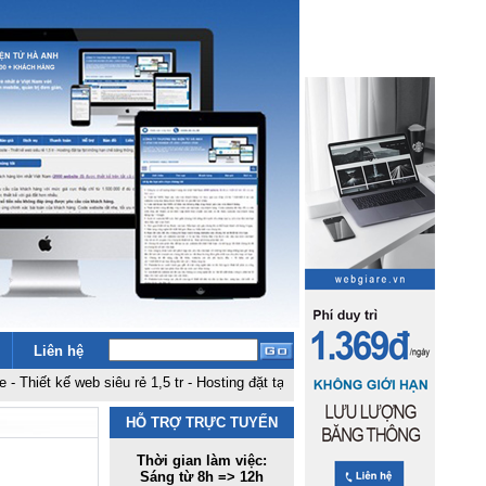
Liên hệ
ế web siêu rẻ 1,5 tr
-
Hosting đặt tại fpt không hạn chế băng thông, dung lượ
HỖ TRỢ TRỰC TUYẾN
Thời gian làm việc:
Sáng từ 8h => 12h