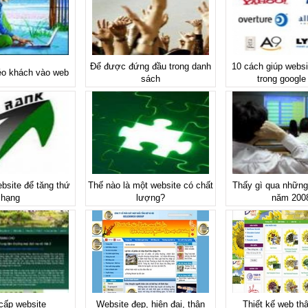
Để được đứng đầu trong danh
10 cách giúp websi
éo khách vào web
sách
trong google
bsite để tăng thứ
Thế nào là một website có chất
Thấy gì qua những
hạng
lượng?
năm 200
cấp website
Website đẹp, hiện đại, thân
Thiết kế web thậ