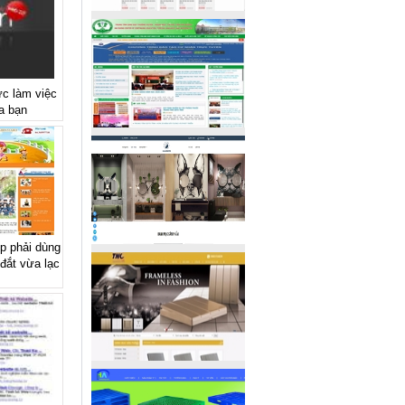
ực làm việc
a bạn
p phải dùng
đắt vừa lạc