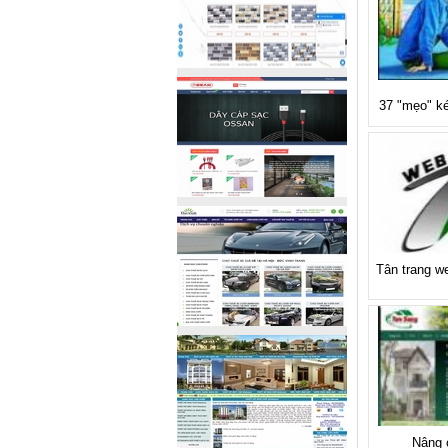
37 "mẹo" k
Tân trang we
Nâng 