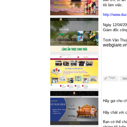
tôi làm việc.
http://www.du
Ngày 12/04/20
Giám đốc công
Trịnh Văn Thu
webgiare.v
Tags
Web
Hãy gọi cho ch
Hãy chát với c
Bạn có thể ch
chúng tôi luôn