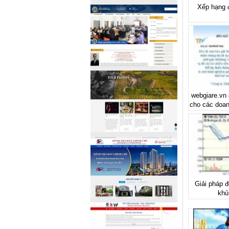
Xếp hạng 
webgiare.vn 
cho các doan
Giải pháp đ
khủ