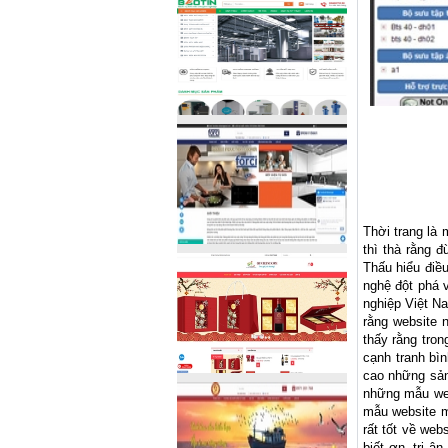
Thời trang là 
thì thà rằng 
Thấu hiểu điề
nghệ đột phá v
nghiệp Việt N
rằng website 
thấy rằng tron
cạnh tranh bì
cao những sản 
những mẫu web
mẫu website m
rất tốt về web
biết ơn, tri â