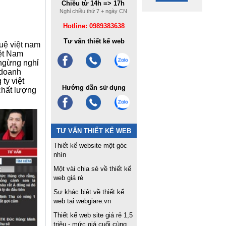
Chiều từ 14h => 17h
Nghỉ chiều thứ 7 + ngày CN
Hotline: 0989383638
Tư vấn thiết kế web
uệ việt nam
iệt Nam
 ngừng nghỉ
 doanh
ty việt
Hướng dẫn sử dụng
chất lượng
TƯ VẤN THIẾT KẾ WEB
Thiết kế website một góc
nhìn
Một vài chia sẻ về thiết kế
web giá rẻ
Sự khác biệt về thiết kế
web tại webgiare.vn
Thiết kế web site giá rẻ 1,5
triệu - mức giá cuối cùng