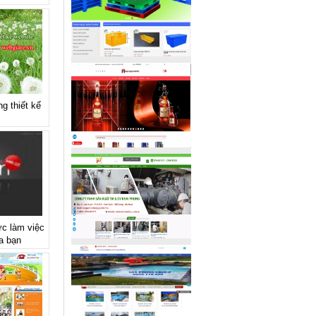
g thiết kế
ực làm việc
a bạn