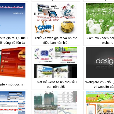
ite giá rẻ 1,5 triệu
Thiết kế web giá rẻ và những
Cảm ơn khách hàn
ối cùng để tồn tại!
điều bạn nên biết
website
Thiết kế website những điều
Webgiare.vn - Nỗ l
site - một góc nhìn
bạn nên biết
vì website củ