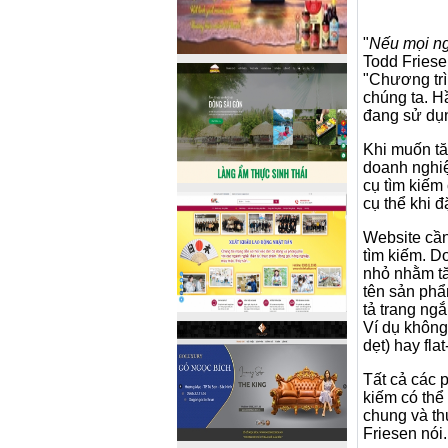
"
Nếu mọi ng
Todd Friese
"Chương trì
chúng ta. H
đang sử dụn
Khi muốn tă
doanh nghi
cụ tìm kiếm 
cụ thể khi đ
Website cần
tìm kiếm. Do
nhỏ nhằm tă
tên sản phẩ
tả trang ngắ
Ví dụ không 
dẹt) hay flat
Tất cả các 
kiếm có thể
chung và th
Friesen nói.