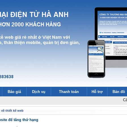
Báo giá
Dịch vụ
Thanh toán
Hỗ trợ
Bản đồ
Cảm ơn 20
 về thiết kế web
site để tăng thứ hạng