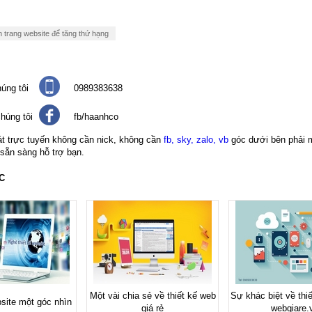
 trang website để tăng thứ hạng
úng tôi
0989383638
húng tôi
fb/haanhco
át trực tuyến không cần nick, không cần
fb, sky, zalo, vb
góc dưới bên phải 
 sẵn sàng hỗ trợ bạn.
C
Một vài chia sẻ về thiết kế web
Sự khác biệt về thiế
site một góc nhìn
giá rẻ
webgiare.