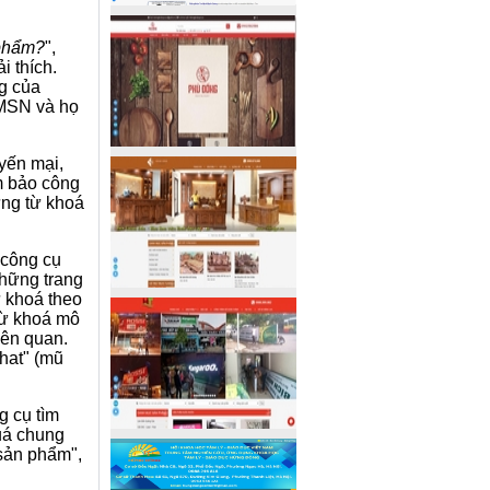
 phẩm?
",
i thích.
g của
 MSN và họ
yến mại,
m bảo công
ững từ khoá
 công cụ
những trang
 khoá theo
Từ khoá mô
iên quan.
-hat" (mũ
g cụ tìm
quá chung
 sản phẩm",