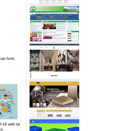
màn hình,
t kế web tại
vn