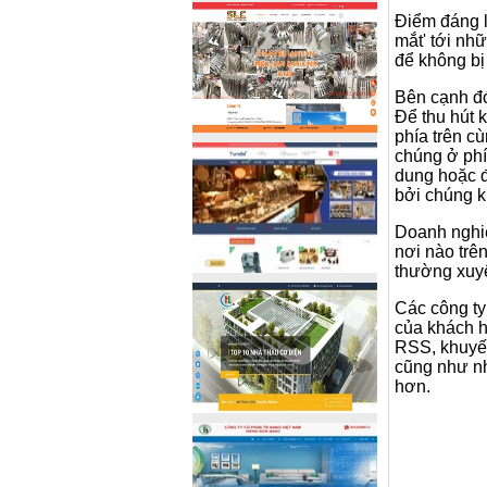
Điểm đáng l
mắt' tới nh
để không bị 
Bên cạnh đ
Để thu hút 
phía trên c
chúng ở phí
dung hoặc đợ
bởi chúng k
Doanh nghi
nơi nào trê
thường xuyê
Các công ty
của khách h
RSS, khuyến
cũng như nh
hơn.