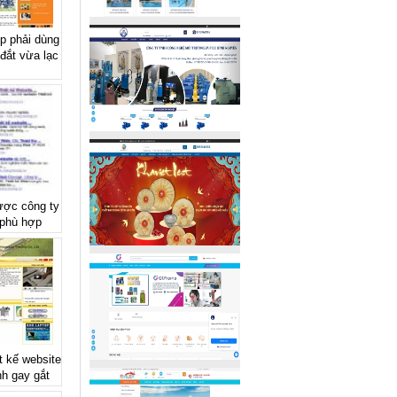
p phải dùng
đắt vừa lạc
ược công ty
 phù hợp
 kế website
nh gay gắt