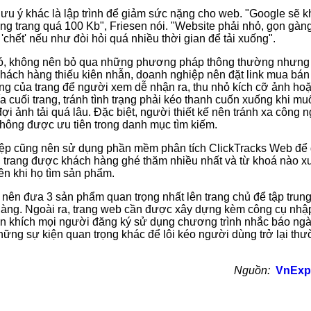
ưu ý khác là lập trình để giảm sức nặng cho web. "Google sẽ k
ững trang quá 100 Kb", Friesen nói. "Website phải nhỏ, gọn gàn
'chết' nếu như đòi hỏi quá nhiều thời gian để tải xuống".
ó, không nên bỏ qua những phương pháp thông thường nhưng 
khách hàng thiếu kiên nhẫn, doanh nghiệp nên đặt link mua bá
ùng của trang để người xem dễ nhận ra, thu nhỏ kích cỡ ảnh hoặ
a cuối trang, tránh tình trạng phải kéo thanh cuốn xuống khi m
i ảnh tải quá lâu. Đặc biệt, người thiết kế nên tránh xa công n
hông được ưu tiên trong danh mục tìm kiếm.
ệp cũng nên sử dụng phần mềm phân tích ClickTracks Web để 
n trang được khách hàng ghé thăm nhiều nhất và từ khoá nào xu
n khi họ tìm sản phẩm.
 nên đưa 3 sản phẩm quan trọng nhất lên trang chủ để tập trun
àng. Ngoài ra, trang web cần được xây dựng kèm công cụ nhập
 khích mọi người đăng ký sử dụng chương trình nhắc báo ngà
ững sự kiện quan trọng khác để lôi kéo người dùng trở lại th
Nguồn:
VnExp