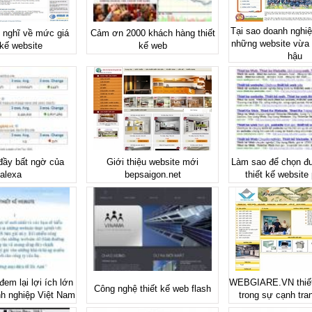
Tại sao doanh nghiệ
 nghĩ về mức giá
Cảm ơn 2000 khách hàng thiết
những website vừa 
 kế website
kế web
hậu
đầy bất ngờ của
Giới thiệu website mới
Làm sao để chọn đ
alexa
bepsaigon.net
thiết kế website
đem lại lợi ích lớn
WEBGIARE.VN thiết
Công nghệ thiết kế web flash
h nghiệp Việt Nam
trong sự cạnh tra