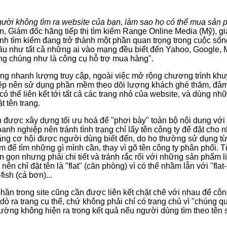
ười không tìm ra website của bạn, làm sao họ có thể mua sản
n, Giám đốc hãng tiếp thị tìm kiếm Range Online Media (Mỹ), giả
nh tìm kiếm đang trở thành một phần quan trọng trong cuộc sốn
ầu như tất cả những ai vào mạng đều biết đến Yahoo, Google,
g chúng như là công cụ hỗ trợ mua hàng".
ng nhanh lượng truy cập, ngoài việc mở rộng chương trình khu
ệp nên sử dụng phần mềm theo dõi lượng khách ghé thăm, đả
có thể liên kết tới tất cả các trang nhỏ của website, và dùng nh
ặt tên trang.
 được xây dựng tối ưu hoá để "phơi bày" toàn bộ nội dung với
anh nghiệp nên tránh tình trạng chỉ lấy tên công ty để đặt cho 
ng cơ hội được người dùng biết đến, do họ thường sử dụng từ
m để tìm những gì mình cần, thay vì gõ tên công ty phân phối. 
n gọn nhưng phải chi tiết và tránh rắc rối với những sản phẩm l
nên chỉ đặt tên là "flat" (căn phòng) vì có thể nhầm lẫn với "flat
-fish (cá bơn)...
phần trong site cũng cần được liên kết chặt chẽ với nhau để côn
 dò ra trang cụ thể, chứ không phải chỉ có trang chủ vì "chúng 
ường không hiện ra trong kết quả nếu người dùng tìm theo tên