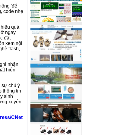
hông 'để
g, code nhẹ
hiệu quả.
n ở ngay
c đặt
uốn xem nội
ghệ flash,
ghi nhận
ất hiện
g sự chú ý
 thông tin
y sinh
ường xuyên
ress/CNet