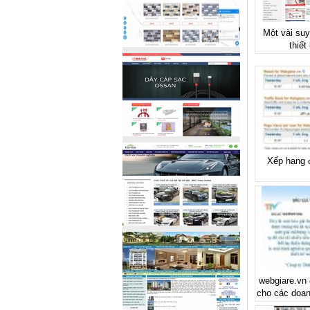
Một vài suy
thiết
Xếp hạng 
webgiare.vn 
cho các doan