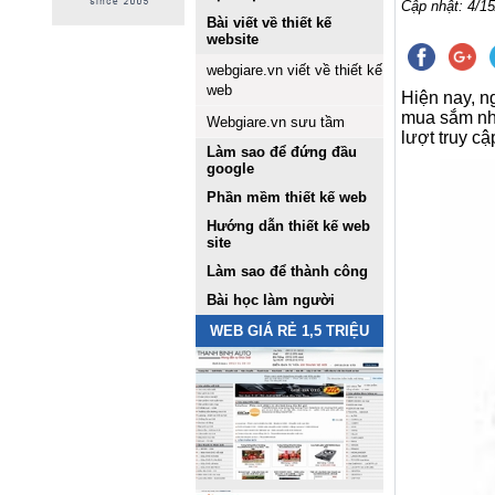
Cập nhật: 4/15
Bài viết về thiết kế
website
webgiare.vn viết về thiết kế
web
Hiện nay, n
mua sắm nhữ
Webgiare.vn sưu tầm
lượt truy cậ
Làm sao để đứng đầu
google
Phần mềm thiết kế web
Hướng dẫn thiết kế web
site
Làm sao để thành công
Bài học làm người
WEB GIÁ RẺ 1,5 TRIỆU