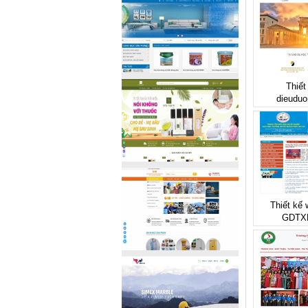
Thiết
dieuduo
Thiết kế
GDTX