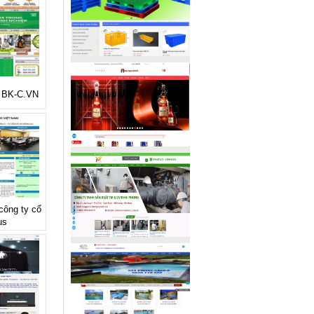
ẻ BK-C.VN
 công ty cổ
us