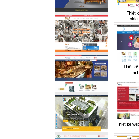
Thiết 
xkld
Thiết kế
trin
Thiết kế web