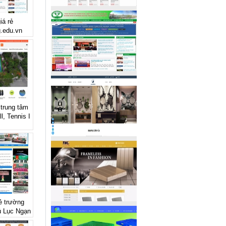
iá rẻ
g.edu.vn
 trung tâm
l, Tennis I
rẻ trường
ú Lục Ngạn