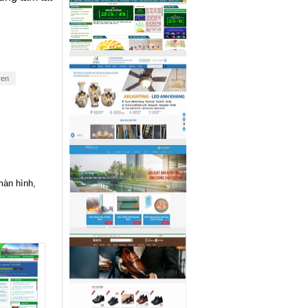
yen
màn hình,