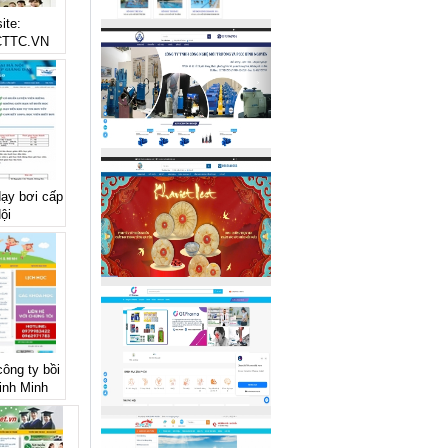
ite:
TTC.VN
dạy bơi cấp
ội
công ty bồi
inh Minh