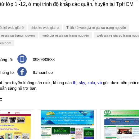
từ lớp 1 -12, ở mọi trình độ khắp các quận, huyện tại TpHCM
ết kế web giá rẻ
thiet ke web gia re
Thiết kế web giá rẻ gia sư trạng nguyên
a re gia su trang nguyen
web giá rẻ gia sư trạng nguyên
web gia re gia su trang ngu
yen.com
úng tôi
0989383638
húng tôi
fb/haanhco
át trực tuyến không cần nick, không cần
fb, sky, zalo, vb
góc dưới bên phải 
 sẵn sàng hỗ trợ bạn.
C