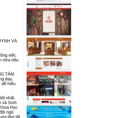
UYNH VÀ
công việc
ơn nữa nếu
…
UNG TÂM
g dạy,
 dễ hiểu
ốt nhất.
n và Sinh
 Khoa Học
đội ngũ
rung tâm tất