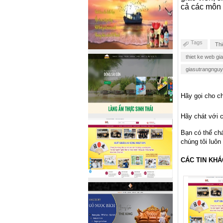
cả các môn 
Tags
Thi
thiet ke web gi
giasutrangngu
Hãy gọi cho ch
Hãy chát với c
Bạn có thể ch
chúng tôi luôn
CÁC TIN KHÁ