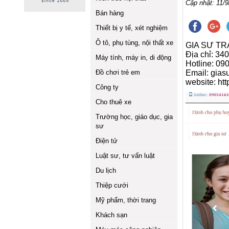
Cập nhật: 11/9
Bán hàng
Thiết bị y tế, xét nghiệm
Ô tô, phụ tùng, nội thất xe
GIA SƯ T
Địa chỉ: 3
Máy tính, máy in, di động
Hotline: 0
Đồ chơi trẻ em
Email: gia
website: ht
Công ty
Cho thuê xe
Trường học, giáo dục, gia
sư
Điện tử
Luật sư, tư vấn luật
Du lịch
Thiệp cưới
Mỹ phẩm, thời trang
Khách sạn