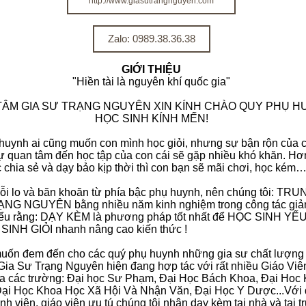
http://www.giasutrangnguyen.com
Zalo: 0989.38.36.38
GIỚI THIỆU
"Hiền tài là nguyên khí quốc gia"
ÂM GIA SƯ TRẠNG NGUYÊN XIN KÍNH CHÀO QUY PHỤ H
HỌC SINH KÍNH MẾN!
huynh ai cũng muốn con mình học giỏi, nhưng sự bận rộn của 
ự quan tâm đến học tập của con cái sẽ gặp nhiều khó khăn. H
chia sẻ và dạy bảo kịp thời thì con bạn sẽ mãi chơi, học kém
ỗi lo và băn khoăn từ phía bậc phụ huynh, nên chúng tôi: TR
NG NGUYÊN bằng nhiều năm kinh nghiệm trong công tác giản
hiểu rằng: DẠY KÈM là phương pháp tốt nhất để HỌC SINH YẾU
SINH GIỎI nhanh nâng cao kiến thức !
ốn đem đến cho các quý phụ huynh những gia sư chất lượng t
ia Sư Trạng Nguyên hiện đang hợp tác với rất nhiều Giáo Viê
ủa các trường: Đại học Sư Phạm, Đại Học Bách Khoa, Đại Hoc
Đại Học Khoa Học Xã Hội Và Nhận Văn, Đại Học Y Dược...Với 
inh viên, giáo viên ưu tú chúng tôi nhận dạy kèm tại nhà và tại t