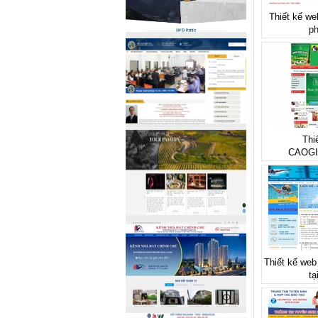
Thiết kế we
ph
Thi
CAOGI
Thiết kế web
tạ