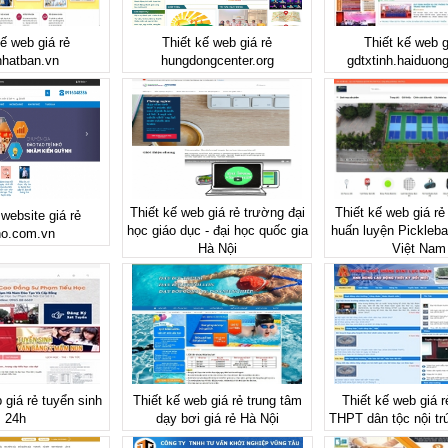
kế web giá rẻ
Thiết kế web giá rẻ
Thiết kế web g
nhatban.vn
hungdongcenter.org
gdtxtinh.haiduon
Thiết kế web giá rẻ trường đại
Thiết kế web giá rẻ
 website giá rẻ
học giáo dục - đại học quốc gia
huấn luyện Picklebal
ho.com.vn
Hà Nội
Việt Nam
 giá rẻ tuyển sinh
Thiết kế web giá rẻ trung tâm
Thiết kế web giá 
24h
dạy bơi giá rẻ Hà Nội
THPT dân tộc nội tr