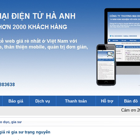
Báo giá
Dịch vụ
Thanh toán
Hỗ trợ
Bản đồ
Cảm ơn 2000 khách h
o dục, gia sư
giá rẻ gia sư trạng nguyên