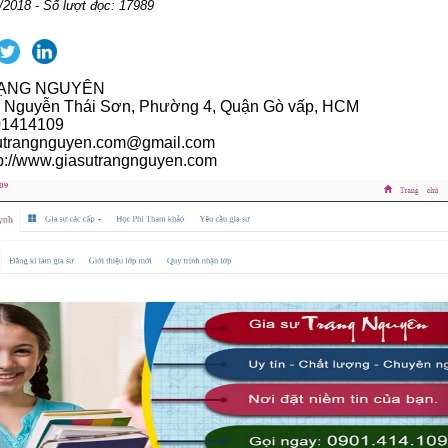
/2018 - Số lượt đọc: 17989
RẠNG NGUYÊN
40 Nguyễn Thái Sơn, Phường 4, Quận Gò vấp, HCM
901414109
sutrangnguyen.com@gmail.com
tp://www.giasutrangnguyen.com