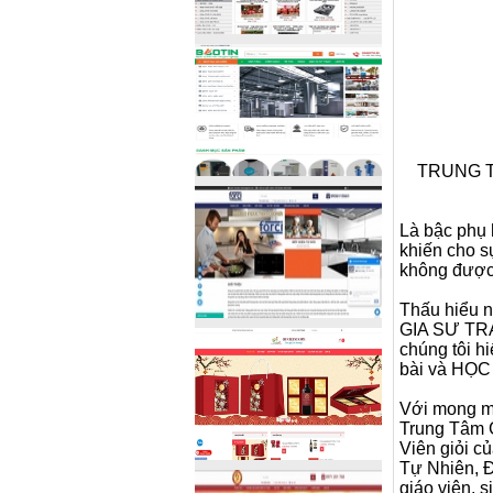
TRUNG T
Là bậc phụ 
khiến cho s
không được 
Thấu hiểu n
GIA SƯ TRẠ
chúng tôi 
bài và HỌC 
Với mong mu
Trung Tâm G
Viên giỏi c
Tự Nhiên, 
giáo viên, s