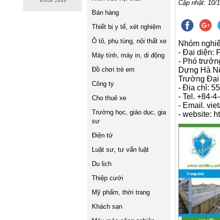
Cập nhật: 10/1
Bán hàng
Thiết bị y tế, xét nghiệm
Ô tô, phụ tùng, nội thất xe
Nhóm nghi
- Đại diện:
Máy tính, máy in, di động
- Phó trưởn
Đồ chơi trẻ em
Dựng Hà Nội
Trường Đại
Công ty
- Địa chỉ: 
- Tel. +84-4
Cho thuê xe
- Email. v
Trường học, giáo dục, gia
- website: h
sư
Điện tử
Luật sư, tư vấn luật
Du lịch
Thiệp cưới
Mỹ phẩm, thời trang
Khách sạn