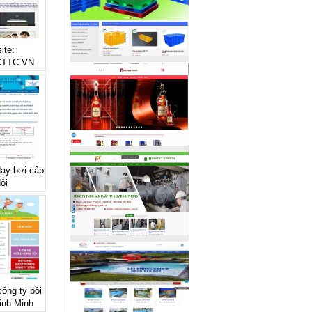
ite:
TTC.VN
dạy bơi cấp
ội
công ty bồi
inh Minh