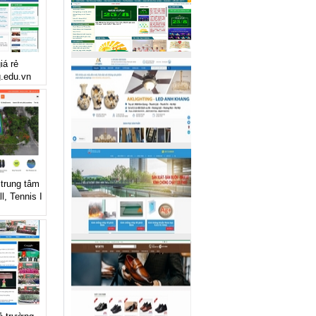
iá rẻ
g.edu.vn
 trung tâm
l, Tennis I