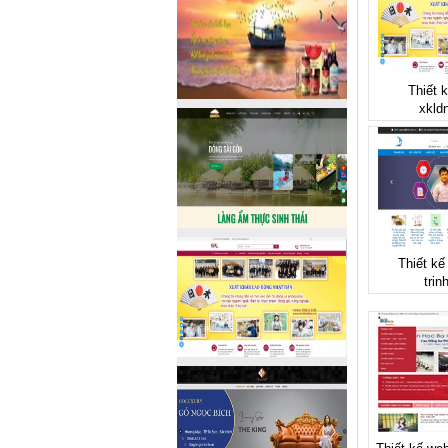
Thiết 
xkld
Thiết kế
trin