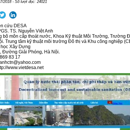
7/2018 - Số lượt đọc: 24021
ên cứu DESA
 PGS. TS. Nguyễn Việt Anh
g bộ môn cấp thoát nước, Khoa Kỹ thuật Môi Trường, Trường Đ
. Trung tâm kỹ thuật môi trường Đô thị và Khu công nghiệp (C
 học Xây Dựng
55, Đường Giải Phóng, Hà Nội.
-869 83 17
ietanhctn@yahoo.com
ttp://www.vietdesa.net