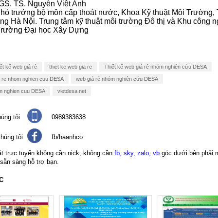
S. TS. Nguyễn Việt Anh
hó trưởng bộ môn cấp thoát nước, Khoa Kỹ thuật Môi Trường,
g Hà Nội. Trung tâm kỹ thuật môi trường Đô thị và Khu công n
Trường Đại học Xây Dựng
ết kế web giá rẻ
thiet ke web gia re
Thiết kế web giá rẻ nhóm nghiên cứu DESA
ia re nhom nghien cuu DESA
web giá rẻ nhóm nghiên cứu DESA
om nghien cuu DESA
vietdesa.net
úng tôi
0989383638
húng tôi
fb/haanhco
át trực tuyến không cần nick, không cần
fb, sky, zalo, vb
góc dưới bên phải 
 sẵn sàng hỗ trợ bạn.
C