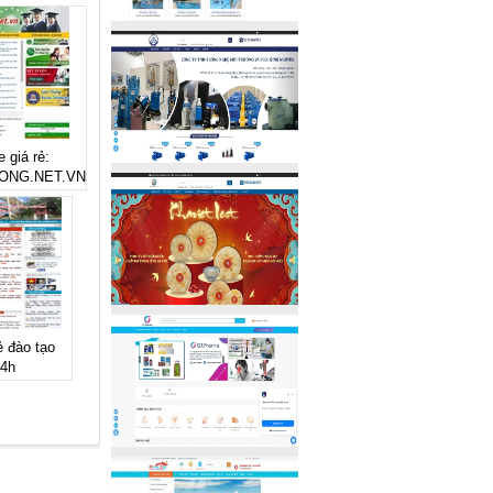
 giá rẻ:
ONG.NET.VN
ẻ đào tạo
24h