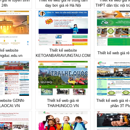
 giá rẻ tuyển sinh
Thiết kế web giá rẻ trung tâm
Thiết kế web giá 
24h
dạy bơi giá rẻ Hà Nội
THPT dân tộc nội tr
 kế website
Thiết kế website
Thiết kế web giá r
ngduc.edu.vn
KETOANBARIAVUNGTAU.COM
 website GDNN-
Thiết kế web giá rẻ
Thiết kế web giá rẻ
LAOCAI.VN
THAIHUNGCO.VN
phần 3T Pl