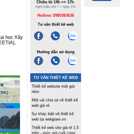
Chiều từ 14h => 17h
Nghỉ chiều thứ 7 + ngày CN
Hotline: 0989383638
Tư vấn thiết kế web
ại học Xây
EETIA),
Hướng dẫn sử dụng
TƯ VẤN THIẾT KẾ WEB
Thiết kế website một góc
nhìn
Một vài chia sẻ về thiết kế
web giá rẻ
Sự khác biệt về thiết kế
web tại webgiare.vn
Thiết kế web site giá rẻ 1,5
triệu - mức giá cuối cùng