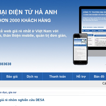
Báo giá
Dịch vụ
Thanh toán
Hỗ trợ
Bản đồ
Cảm ơn 2000 
o dục, gia sư
 giá rẻ nhóm nghiên cứu DESA