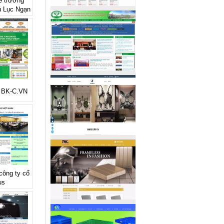
rẻ trường
ú Lục Ngạn
ẻ BK-C.VN
 công ty cổ
us