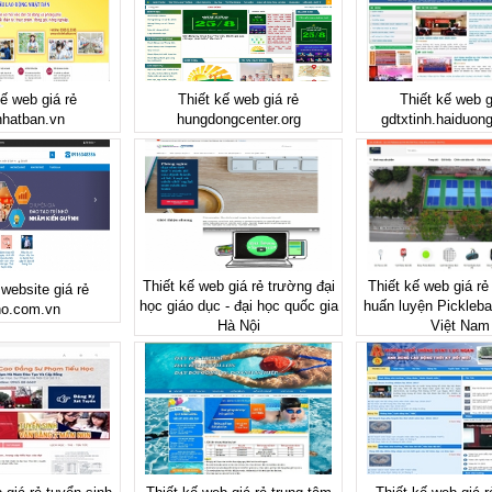
kế web giá rẻ
Thiết kế web giá rẻ
Thiết kế web g
nhatban.vn
hungdongcenter.org
gdtxtinh.haiduon
Thiết kế web giá rẻ trường đại
Thiết kế web giá rẻ
 website giá rẻ
học giáo dục - đại học quốc gia
huấn luyện Picklebal
ho.com.vn
Hà Nội
Việt Nam