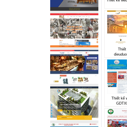
Thiết kế web
Thiết
dieuduo
Thiết kế
GDTX