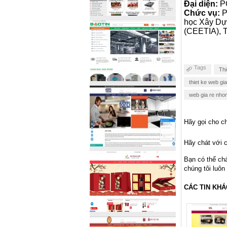
Đại diện:
PG
Chức vụ:
P
học Xây Dựn
(CEETIA), 
Tags
Thi
thiet ke web g
web gia re nh
Hãy gọi cho ch
Hãy chát với c
Bạn có thể ch
chúng tôi luôn
CÁC TIN KHÁ