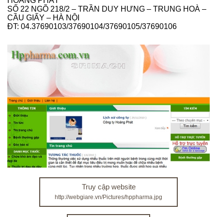
HOÀNG PHÁT
SỐ 22 NGÕ 218/2 – TRẦN DUY HƯNG – TRUNG HOÀ –
CẦU GIẤY – HÀ NỘI
ĐT: 04.37690103/37690104/37690105/37690106
Truy cập website
http://webgiare.vn/Pictures/hppharma.jpg