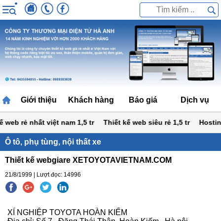
Giới thiệu
Khách hàng
Báo giá
Dịch vụ
web rẻ nhất việt nam 1,5 tr
Thiết kế web siêu rẻ 1,5 tr
Hosting 
Ô tô, phụ tùng, nội thất xe
Thiết kế webgiare XETOYOTAVIETNAM.COM
21/8/1999 | Lượt đọc: 14996
XÍ NGHIỆP TOYOTA HOÀN KIẾM