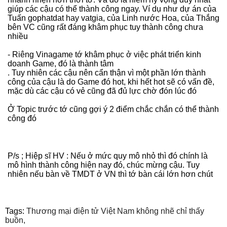
giúp các cậu có thể thành công ngay. Ví dụ như dự án của
Tuấn gophatdat hay vatgia, của Linh nước Hoa, của Thắng
bên VC cũng rất đáng khâm phục tuy thành công chưa
nhiều
- Riêng Vinagame tớ khâm phục ở việc phát triển kinh
doanh Game, đó là thành tâm
. Tuy nhiên các cậu nên cẩn thận vì một phần lớn thành
công của cậu là do Game đó hot, khi hết hot sẽ có vấn đề,
mặc dù các cậu có vẻ cũng đã đủ lực chờ đón lúc đó
Ở Topic trước tớ cũng gợi ý 2 điểm chắc chắn có thể thành
công đó
P/s ; Hiệp sĩ HV : Nếu ở mức quy mô nhỏ thì đó chính là
mô hình thành công hiện nay đó, chúc mừng cậu. Tuy
nhiên nếu bàn về TMDT ở VN thì tớ bàn cái lớn hơn chút
Tags:
Thương mại điện tử Việt Nam không nhẽ chỉ thấy
buồn,