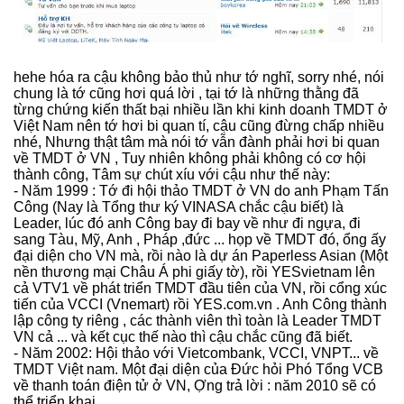
hehe hóa ra cậu không bảo thủ như tớ nghĩ, sorry nhé, nói
chung là tớ cũng hơi quá lời , tại tớ là những thằng đã
từng chứng kiến thất bại nhiều lần khi kinh doanh TMDT ở
Việt Nam nên tớ hơi bi quan tí, cậu cũng đừng chấp nhiều
nhé, Nhưng thật tâm mà nói tớ vẫn đành phải hơi bi quan
về TMDT ở VN , Tuy nhiên không phải không có cơ hội
thành công, Tâm sự chút xíu với cậu như thế này:
- Năm 1999 : Tớ đi hội thảo TMDT ở VN do anh Phạm Tấn
Công (Nay là Tổng thư ký VINASA chắc cậu biết) là
Leader, lúc đó anh Công bay đi bay về như đi ngựa, đi
sang Tàu, Mỹ, Anh , Pháp ,đức ... họp về TMDT đó, ổng ấy
đại diện cho VN mà, rồi nào là dự án Paperless Asian (Một
nền thương mại Châu Á phi giấy tờ), rồi YESvietnam lên
cả VTV1 về phát triển TMDT đầu tiên của VN, rồi cổng xúc
tiến của VCCI (Vnemart) rồi YES.com.vn . Anh Công thành
lập công ty riêng , các thành viên thì toàn là Leader TMDT
VN cả ... và kết cục thế nào thì cậu chắc cũng đã biết.
- Năm 2002: Hội thảo với Vietcombank, VCCI, VNPT... về
TMDT Việt nam. Một đại diện của Đức hỏi Phó Tổng VCB
về thanh toán điện tử ở VN, Ợng trả lời : năm 2010 sẽ có
thể triển khai.