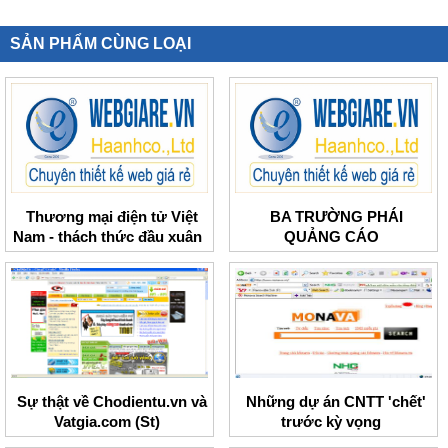
SẢN PHẨM CÙNG LOẠI
Thương mại điện tử Việt
BA TRƯỜNG PHÁI
Nam - thách thức đầu xuân
QUẢNG CÁO
Sự thật về Chodientu.vn và
Những dự án CNTT 'chết'
Vatgia.com (St)
trước kỳ vọng