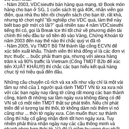
- Năm 2003, VDCsieuthi bán hàng qua mạng, tớ Book món
hàng cho bạn ở SG, 1 cuốn sách trị giá 40K, nhân viên gọi
điện, qua nhà thu tiền rồi chuyển sách cho bạn tớ, rất khá,
nhưng tớ chợt nghĩ "tội nghiệp cho VDC quá, làm thế này
biết bao giờ mới có lãi?" quả nhiên sau 4 năm VDCsieuthi
tiếng thì có, gọi là Break Ice thì tốt chứ về phương diện tài
chính thì nếu đầu tư số tiền đó vào Vàng, Chứng Khoán từ
năm 2003 đến nay thế nào thì chắc quý vị đã rõ
- Năm 2005, Vụ TMDT Bộ TM thành lập cổng ECVN để
xúc tiến xuất khẩu. Thành viên thì khá đông vì là các đơn vị
trực thuộc ... buộc phải tham gia, nhưng với alexa hàng
trăm k và 90% traffic là Vietnam (Cổng TMDT B2b để xúc
tiến XUẤT KHẨU!!!) thì chắc các bạn hiểu kết quả hàng
chục tỷ nó hiệu quả đến đâu.
Những câu chuyện cũ rích và xa xôi như vậy chỉ là một vài
tâm sự nhỏ của 1 người quá rành TMDT VN từ xa xưa nói
với các bạn ngày nay rằng tớ cũng rất mong các bạn thành
công, tránh đi những sai lầm ngày xưa không đáng có để
VN sẽ có một nền TMDT thật sự phát triển. Nếu chỉ phát
triển để vì tương lai thì thôi, tớ không dám nói thêm vì nó
cũng như ... thời tớ ngày xưa. Còn muốn thực sự thành
công thì hãy cố gắng nhận định tốt hơn ngày xưa. Tuy
nhiên phải thừa nhận ngày nay các cậu thông minh và
nhanh nhẹn hơn thời tớ. Và đó là niềm hy vọng duy nhất