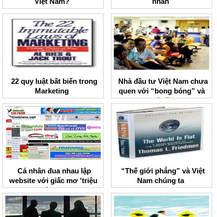
Việt Nam?
nhân
22 quy luật bất biến trong
Nhà đầu tư Việt Nam chưa
Marketing
quen với “bong bóng” và
“đổ vỡ”
Cá nhân đua nhau lập
“Thế giới phẳng” và Việt
website với giấc mơ 'triệu
Nam chúng ta
phú pixel'