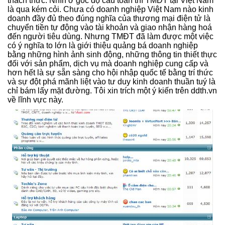
thách thức. Nhìn ở góc độ cầu toàn thì TMĐT tại Việt Nam
là qua kém cỏi. Chưa có doanh nghiệp Việt Nam nào kinh
doanh đầy đủ theo đúng nghĩa của thương mại điện tử là
chuyển tiền tự động vào tài khoản và giao nhận hàng hoá
đến người tiêu dùng. Nhưng TMĐT đã làm được một việc
có ý nghĩa to lớn là giới thiệu quảng bá doanh nghiệp
bằng những hình ảnh sinh động, những thông tin thiết thực
đối với sản phẩm, dịch vụ mà doanh nghiệp cung cấp và
hơn hết là sự sẵn sàng cho hội nhập quốc tế bằng trí thức
và sự đột phá mãnh liệt vào tư duy kinh doanh thuần tuý là
chỉ bám lấy mặt đường. Tôi xin trích một ý kiến trên ddth.vn
về lĩnh vực này.