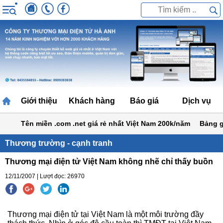
Giới thiệu
Khách hàng
Báo giá
Dịch vụ
Tên miền .com .net giá rẻ nhất Việt Nam 200k/năm
Bảng giá t
Thương trường - cạnh tranh
Thương mại điện tử Việt Nam không nhẽ chỉ thấy buồn
12/11/2007 | Lượt đọc: 26970
Thương mại điện tử tại Việt Nam là một môi trường đầy