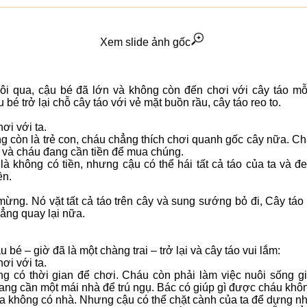
Xem slide ảnh gốc
rôi qua, cậu bé đã lớn và không còn đến chơi với cây táo mỗ
 bé trở lại chỗ cây táo với vẻ mặt buồn rầu, cây táo reo to.
ơi với ta.
g còn là trẻ con, cháu chẳng thích chơi quanh gốc cây nữa. Chá
i và cháu đang cần tiền để mua chúng.
ếc là không có tiền, nhưng cậu có thể hái tất cả táo của ta và 
ền.
mừng. Nó vặt tất cả táo trên cây và sung sướng bỏ đi, Cây táo 
hẳng quay lại nữa.
 bé – giờ đã là một chàng trai – trở lại và cây táo vui lắm:
ơi với ta.
g có thời gian để chơi. Cháu còn phải làm việc nuôi sống gi
ang cần một mái nhà để trú ngụ. Bác có giúp gì được cháu khô
i, ta không có nhà. Nhưng cậu có thể chặt cành của ta để dựng nh