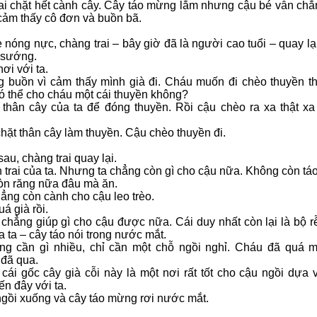
ai chặt hết cành cây. Cây táo mừng lắm nhưng cậu bé vẫn chẳn
 cảm thấy cô đơn và buồn bã.
 nóng nực, chàng trai – bây giờ đã là người cao tuổi – quay lạ
 sướng.
ơi với ta.
g buồn vì cảm thấy mình già đi. Cháu muốn đi chèo thuyền t
ó thể cho cháu một cái thuyền không?
thân cây của ta để đóng thuyền. Rồi cậu chèo ra xa thật xa
chặt thân cây làm thuyền. Cậu chèo thuyền đi.
au, chàng trai quay lại.
on trai của ta. Nhưng ta chẳng còn gì cho cậu nữa. Không còn táo
òn răng nữa đâu mà ăn.
hẳng còn cành cho cậu leo trèo.
á già rồi.
ự chẳng giúp gì cho cậu được nữa. Cái duy nhất còn lại là bộ r
 ta – cây táo nói trong nước mắt.
ng cần gì nhiều, chỉ cần một chỗ ngồi nghỉ. Cháu đã quá 
đã qua.
hì cái gốc cây già cỗi này là một nơi rất tốt cho cậu ngồi dựa
ến đây với ta.
ngồi xuống và cây táo mừng rơi nước mắt.