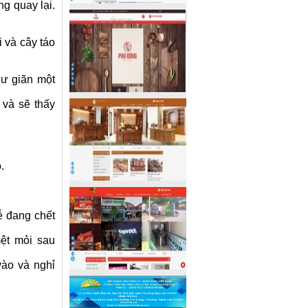
g quay lại.
i và cây táo
hư giãn một
 và sẽ thấy
.
ễ đang chết
mệt mỏi sau
 vào và nghỉ