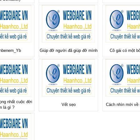
anbenem_Yb
Giúp đỡ người đã giúp đỡ mình
Cô gái có một b
ọng nhất cuộc đời
Vết sẹo
Cách nhìn mới về
n là gì ?