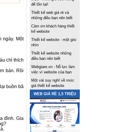
để tồn tại!
Thiết kế web giá rẻ và
những điều bạn nên biết
Cảm ơn khách hàng thiết
kế website
i ngày. Một
Thiết kế website - một góc
nhìn
Thiết kế website những
điều bạn nên biết
u chỉ thích
Webgiare.vn - Nỗ lực làm
đem bán. Rồi
việc vì website của bạn
Một vài suy nghĩ về mức
giá thiết kế website
lại buồn bã
WEB GIÁ RẺ 1,5 TRIỆU
a đình. Gia
ng?
à.