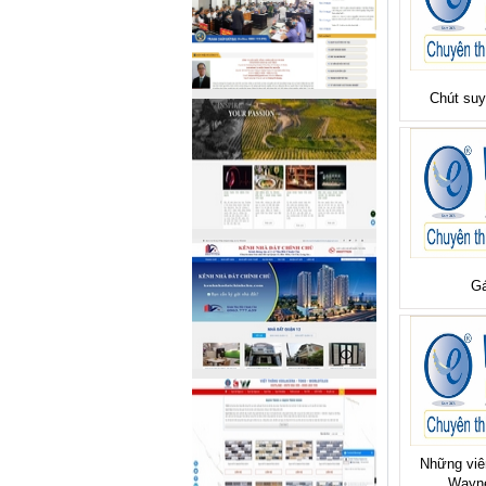
Chút suy
Gá
Những viên
Wayne