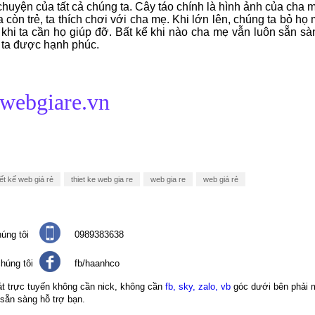
chuyện của tất cả chúng ta. Cây táo chính là hình ảnh của cha 
 còn trẻ, ta thích chơi với cha mẹ. Khi lớn lên, chúng ta bỏ họ 
 khi ta cần họ giúp đỡ. Bất kể khi nào cha mẹ vẫn luôn sẵn s
 ta được hạnh phúc.
/webgiare.vn
ết kế web giá rẻ
thiet ke web gia re
web gia re
web giá rẻ
úng tôi
0989383638
húng tôi
fb/haanhco
át trực tuyến không cần nick, không cần
fb, sky, zalo, vb
góc dưới bên phải 
 sẵn sàng hỗ trợ bạn.