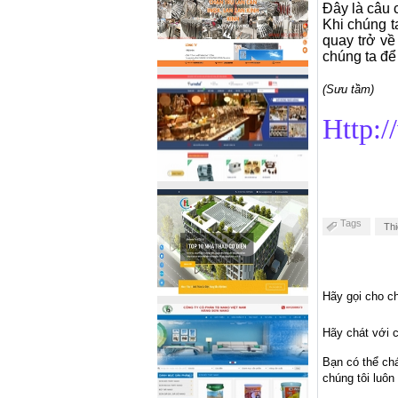
Đây là câu 
Khi chúng ta
quay trở về
chúng ta để
(Sưu tầm)
Http:/
Tags
Thi
Hãy gọi cho ch
Hãy chát với c
Bạn có thể ch
chúng tôi luôn