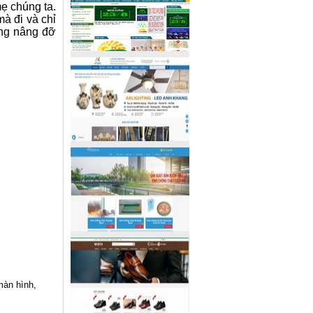
mẹ chúng ta.
mà đi và chỉ
àng nâng đỡ
màn hình,