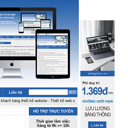
Liên hệ
g thiết kế website
-
Thiết kế web siêu rẻ 1,5 tr
-
Hosting đặt tại fpt không 
HỖ TRỢ TRỰC TUYẾN
Thời gian làm việc:
Sáng từ 8h => 12h