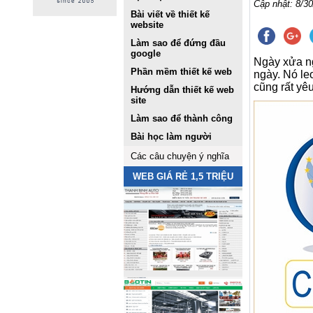
Cập nhật: 8/30
Bài viết về thiết kế
website
Làm sao để đứng đầu
google
Ngày xửa ng
Phần mềm thiết kế web
ngày. Nó le
cũng rất yêu
Hướng dẫn thiết kế web
site
Làm sao để thành công
Bài học làm người
Các câu chuyện ý nghĩa
WEB GIÁ RẺ 1,5 TRIỆU