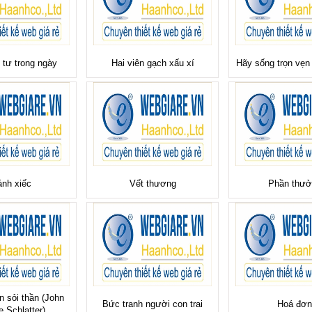
 tư trong ngày
Hai viên gạch xấu xí
Hãy sống trọn vẹn
nh xiếc
Vết thương
Phần thưở
 sỏi thần (John
Bức tranh người con trai
Hoá đơn
 Schlatter)