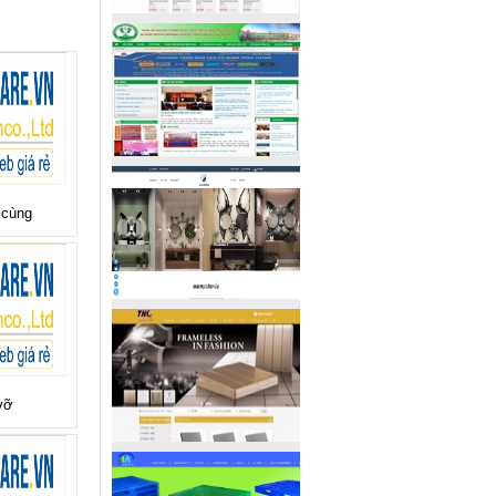
 cùng
vỡ