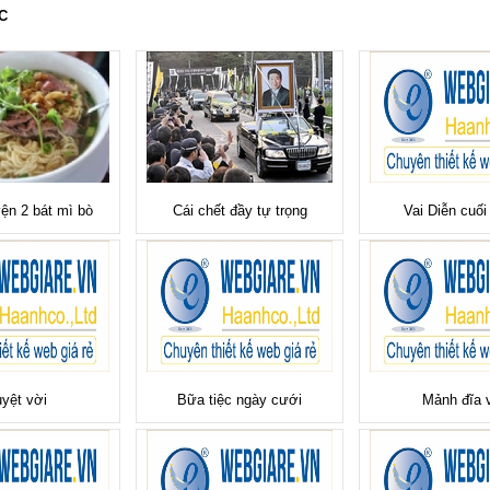
C
ện 2 bát mì bò
Cái chết đầy tự trọng
Vai Diễn cuối
yệt vời
Bữa tiệc ngày cưới
Mảnh đĩa 