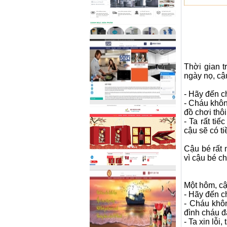
Thời gian t
ngày nọ, cậu
- Hãy đến ch
- Cháu khôn
đồ chơi thô
- Ta rất ti
cậu sẽ có ti
Cậu bé rất 
vì cậu bé c
Một hôm, cậu
- Hãy đến ch
- Cháu khôn
đình cháu đ
- Ta xin lỗ