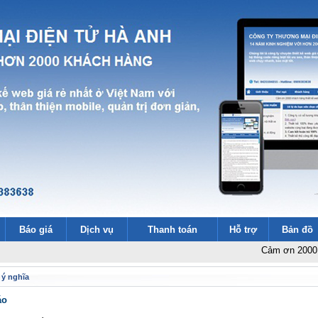
Báo giá
Dịch vụ
Thanh toán
Hỗ trợ
Bản đồ
Cảm ơn 2000 khách hàn
 ý nghĩa
áo