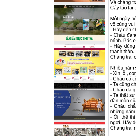
Và chàng tr
Cây táo lại
Một ngày hè
vô cùng vui
- Hãy đến ch
- Cháu đan
mình. Bác c
- Hãy dùng 
thanh thản.
Chàng trai 
Nhiều năm s
- Xin lỗi, c
- Cháu có c
- Ta cũng c
- Cháu đã qu
- Ta thật s
dần mòn của
- Cháu chẳ
những năm 
- Ôi, thế t
ngơi. Hãy đ
Chàng trai 